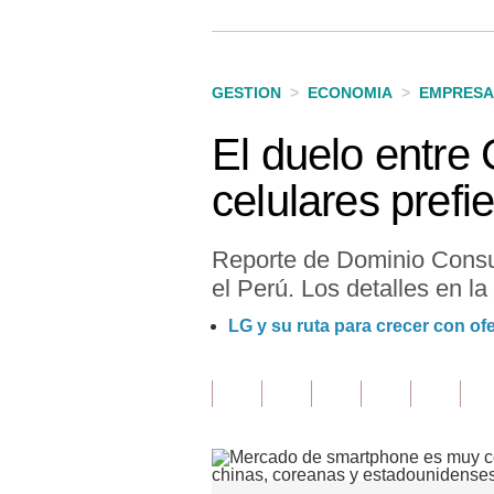
Finanzas Personales
Inmobiliarias
GESTION
>
ECONOMIA
>
EMPRESA
Plus G
El duelo entre
Opinión
celulares prefi
Editorial
Pregunta de hoy
Reporte de Dominio Consul
el Perú. Los detalles en la
Blogs
LG y su ruta para crecer con o
Tendencias
Lujo
Viajes
Moda