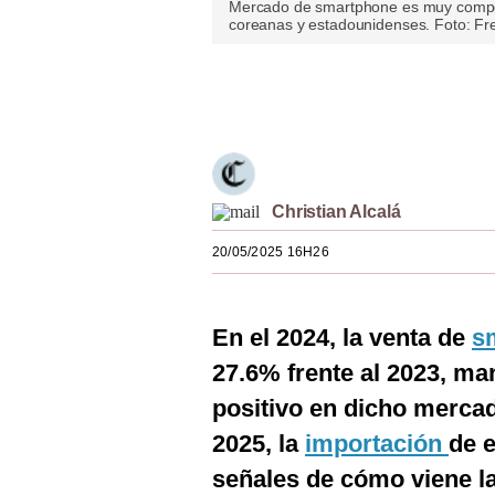
Mercado de smartphone es muy competi
Estilos
coreanas y estadounidenses. Foto: Fr
Mundo
Únete a nuestro canal
EEUU
México
España
Christian Alcalá
Internacional
20/05/2025 16H26
Tecnología
Club del Suscriptor
En el 2024, la venta de
s
27.6% frente al 2023, m
Mix
positivo en dicho mercad
G de Gestión
2025, la
importación
de e
Notas Contratadas
señales de cómo viene la