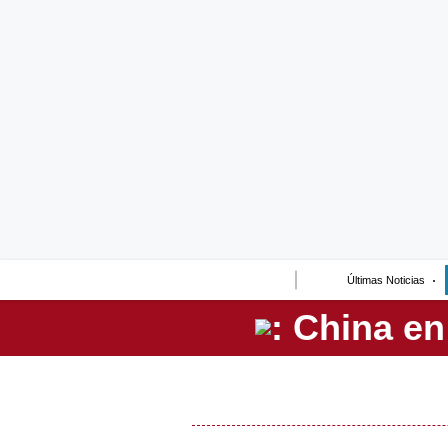
Lo último
Peru Quiosco
Portada
Empresas
Management & Empleo
Economía
Últimas Noticias
Mercados
Perú
Política
Tu Dinero