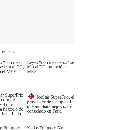
 noticias
Leyes “con más ceros” se
irán al TC, anunció el
MEF
G
IceStar SuperFrio, el
proveedor de Camposol
que ampliará negocio de
congelado en Paita
Keiko Fujimori: No