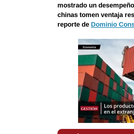
Podcast
mostrado un desempeño 
chinas tomen ventaja re
Gestión TV
reporte de
Dominio Cons
Videos
Fotogalerías
gestion.pe
¿quiénes
Somos?
Términos
Y
Condiciones
Política
De
Privacidad
Politica