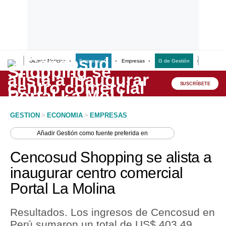
Últimas Noticias
Empresas G
Empresas
G de Gestión
Finanzas
Lo último
Peru Quiosco
SUSCRÍBETE
Portada
GESTION
>
ECONOMIA
>
EMPRESAS
Empresas
Añadir
Gestión
como fuente preferida en
Management & Empleo
Cencosud Shopping se alista a
Economía
inaugurar centro comercial
Portal La Molina
Mercados
Perú
Resultados. Los ingresos de Cencosud en
Perú sumaron un total de US$ 403.49
Política