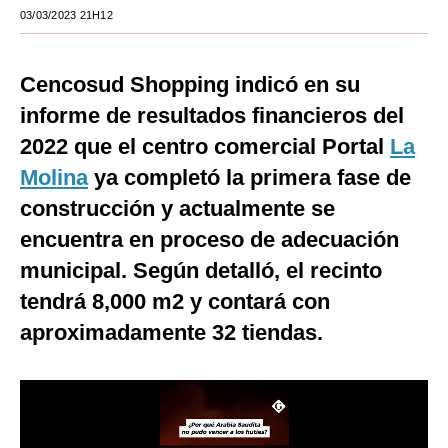
03/03/2023 21H12
Moda
Estilos
Cencosud Shopping indicó en su
Mundo
informe de resultados financieros del
2022 que el centro comercial Portal
La
EEUU
Molina
ya completó la primera fase de
México
construcción y actualmente se
España
encuentra en proceso de adecuación
municipal. Según detalló, el recinto
Internacional
tendrá 8,000 m2 y contará con
Tecnología
aproximadamente 32 tiendas.
Club del Suscriptor
Mix
G de Gestión