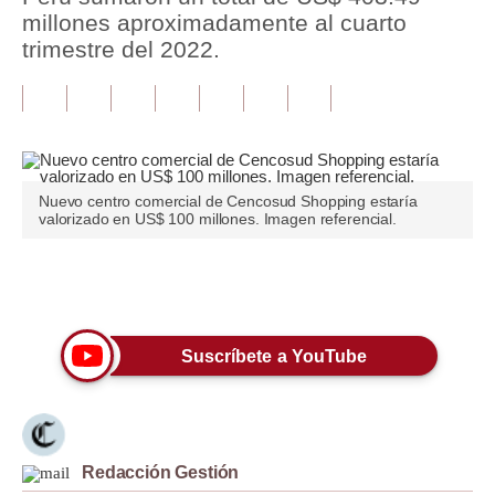
millones aproximadamente al cuarto
Tu Dinero
trimestre del 2022.
Finanzas Personales
Inmobiliarias
Plus G
Nuevo centro comercial de Cencosud Shopping estaría
Opinión
valorizado en US$ 100 millones. Imagen referencial.
Editorial
Únete a nuestro canal
Pregunta de hoy
Blogs
Suscríbete a YouTube
Tendencias
Lujo
Redacción Gestión
Viajes