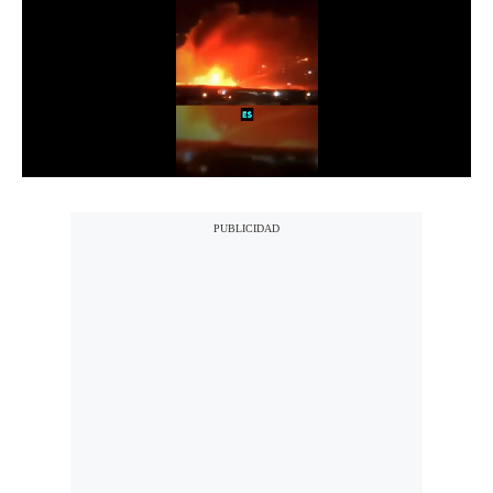
Notas Contratadas
Podcast
Gestión TV
Videos
Fotogalerías
gestion.pe
¿quiénes
Somos?
Términos
Y
Condiciones
Política
De
Privacidad