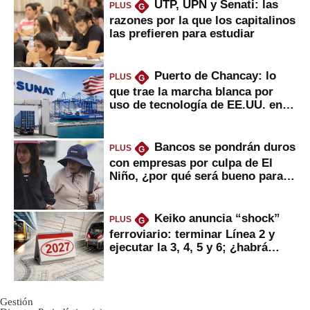
UTP, UPN y Senati: las
PLUS
G
razones por la que los capitalinos
las prefieren para estudiar
Puerto de Chancay: lo
PLUS
G
que trae la marcha blanca por
uso de tecnología de EE.UU. en
mercancías
Bancos se pondrán duros
PLUS
G
con empresas por culpa de El
Niño, ¿por qué será bueno para
ahorristas?
Keiko anuncia “shock”
PLUS
G
ferroviario: terminar Línea 2 y
ejecutar la 3, 4, 5 y 6; ¿habrá
avances?
Gestión