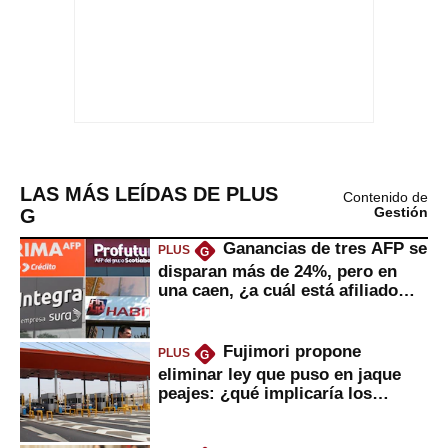
LAS MÁS LEÍDAS DE PLUS
Contenido de
G
Gestión
Ganancias de tres AFP se
PLUS
G
disparan más de 24%, pero en
una caen, ¿a cuál está afiliado
usted?
Fujimori propone
PLUS
G
eliminar ley que puso en jaque
peajes: ¿qué implicaría los
usuarios?