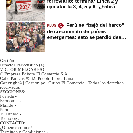
ferroviario: terminar Línea 2 y
ejecutar la 3, 4, 5 y 6; ¿habrá
avances?
Perú se “bajó del barco”
PLUS
G
de crecimiento de países
emergentes: esto se perdió desde
2022
Gestión
Director Periodístico (e)
VÍCTOR MELGAREJO
© Empresa Editora El Comercio S.A.
Calle Paracas #532, Pueblo Libre, Lima.
Copyright© | Gestion.pe | Grupo El Comercio | Todos los derechos
reservados
SECCIONES:
Portada
-
Economía
-
Mundo
-
Perú
-
Tu Dinero
-
Tecnología
CONTACTO:
¿Quiénes somos?
-
Términos y Condiciones
-