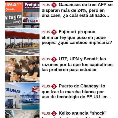
Ganancias de tres AFP se
PLUS
G
disparan más de 24%, pero en
una caen, ¿a cuál está afiliado
usted?
Fujimori propone
PLUS
G
eliminar ley que puso en jaque
peajes: ¿qué cambios implicaría?
UTP, UPN y Senati: las
PLUS
G
razones por la que los capitalinos
las prefieren para estudiar
Puerto de Chancay: lo
PLUS
G
que trae la marcha blanca por
uso de tecnología de EE.UU. en
mercancías
Keiko anuncia “shock”
PLUS
G