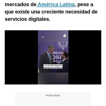
mercados de
América Latina
, pese a
Notas Contratadas
que existe una creciente necesidad de
Podcast
servicios digitales.
Gestión TV
Videos
Fotogalerías
gestion.pe
¿quiénes
Somos?
Términos
Y
Condiciones
Política
De
Privacidad