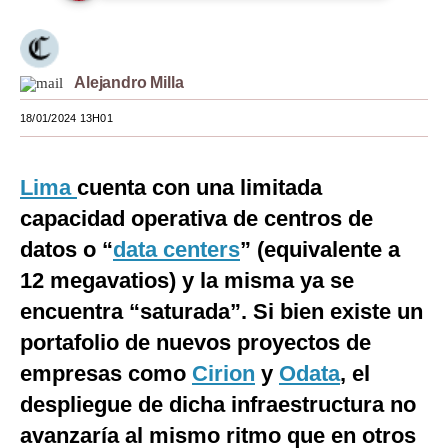
Moda
Estilos
Alejandro Milla
Mundo
18/01/2024 13H01
EEUU
Lima
cuenta con una limitada
México
capacidad operativa de centros de
España
datos o “
data centers
” (equivalente a
Internacional
12 megavatios) y la misma ya se
encuentra “saturada”. Si bien existe un
Tecnología
portafolio de nuevos proyectos de
Club del Suscriptor
empresas como
Cirion
y
Odata
, el
Mix
despliegue de dicha infraestructura no
G de Gestión
avanzaría al mismo ritmo que en otros