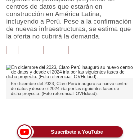
centros de datos que estarán en
Tu Dinero
construcción en América Latina,
incluyendo a Perú. Pese a la confirmación
Finanzas Personales
de nuevas infraestructuras, se estima que
la oferta no cubrirá la demanda.
Inmobiliarias
Plus G
Opinión
Editorial
En diciembre del 2023, Claro Perú inauguró su nuevo centro
Pregunta de hoy
de datos y desde el 2024 iría por las siguientes fases de
dicho proyecto. (Foto referencial: OVHcloud).
Blogs
Tendencias
Únete a nuestro canal
Lujo
Suscríbete a YouTube
Viajes