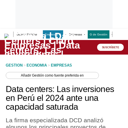
Últimas Noticias
Empresas G
Empresas
G de Gestión
Finanzas
Lo último
Peru Quiosco
SUSCRÍBETE
Portada
GESTION
>
ECONOMIA
>
EMPRESAS
Empresas
Añadir
Gestión
como fuente preferida en
Management & Empleo
Data centers: Las inversiones
Economía
en Perú el 2024 ante una
capacidad saturada
Mercados
Perú
La firma especializada DCD analizó
algunos los principales proyectos de
Política