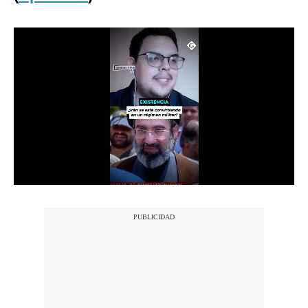
Notas Contratadas
Podcast
Gestión TV
Videos
Fotogalerías
gestion.pe
¿quiénes
Somos?
Términos
Y
Condiciones
Política
De
Privacidad