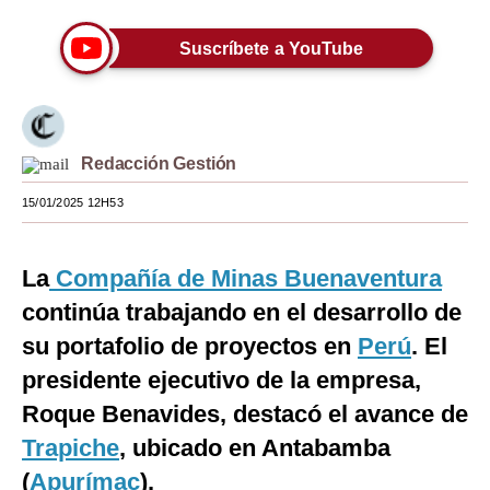
Moda
Suscríbete a YouTube
Estilos
Mundo
EEUU
Redacción Gestión
15/01/2025 12H53
México
España
La
Compañía de Minas Buenaventura
Internacional
continúa trabajando en el desarrollo de
Tecnología
su portafolio de proyectos en
Perú
. El
presidente ejecutivo de la empresa,
Club del Suscriptor
Roque Benavides, destacó el avance de
Mix
Trapiche
, ubicado en Antabamba
G de Gestión
(
Apurímac
).