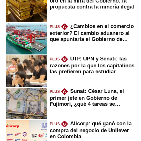
oro en la mira del Gobierno: la
propuesta contra la minería ilegal
¿Cambios en el comercio
PLUS
G
exterior? El cambio aduanero al
que apuntaría el Gobierno de
Fujimori
UTP, UPN y Senati: las
PLUS
G
razones por la que los capitalinos
las prefieren para estudiar
Sunat: César Luna, el
PLUS
G
primer jefe en Gobierno de
Fujimori, ¿qué 4 tareas se
marcan urgentes?
Alicorp: qué ganó con la
PLUS
G
compra del negocio de Unilever
en Colombia