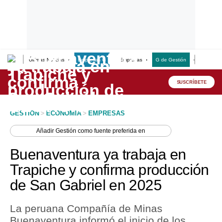
Últimas Noticias
Empresas G
Empresas
G de Gestión
Finanzas
Lo último
Peru Quiosco
SUSCRÍBETE
Portada
GESTION
>
ECONOMIA
>
EMPRESAS
Empresas
Añadir
Gestión
como fuente preferida en
Management & Empleo
Buenaventura ya trabaja en
Economía
Trapiche y confirma producción
de San Gabriel en 2025
Mercados
Perú
La peruana Compañía de Minas
Buenaventura informó el inicio de los
Política