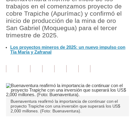
trabajos en el comenzamos proyecto de
Tu Dinero
cobre Trapiche (Apurímac) y confirmó el
inicio de producción de la mina de oro
Finanzas Personales
San Gabriel (Moquegua) para el tercer
trimestre de 2025.
Inmobiliarias
Los proyectos mineros de 2025: un nuevo impulso con
Plus G
Tía María y Zafranal
Opinión
Editorial
Pregunta de hoy
Blogs
Buenaventura reafirmó la importancia de continuar con el
proyecto Trapiche con una inversión que superará los US$
Tendencias
2,000 millones. (Foto: Buenaventura).
Lujo
Únete a nuestro canal
Viajes