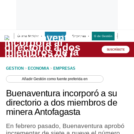
Últimas Noticias
Empresas G
Empresas
G de Gestión
Finanzas
Lo último
Peru Quiosco
SUSCRÍBETE
Portada
GESTION
>
ECONOMIA
>
EMPRESAS
Empresas
Añadir
Gestión
como fuente preferida en
Management & Empleo
Buenaventura incorporó a su
Economía
directorio a dos miembros de
minera Antofagasta
Mercados
Perú
En febrero pasado, Buenaventura aprobó
incrementar de siete a nueve el número
Política