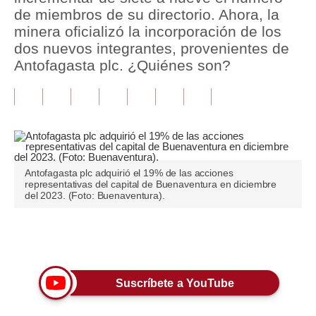
de miembros de su directorio. Ahora, la
Tu Dinero
minera oficializó la incorporación de los
dos nuevos integrantes, provenientes de
Finanzas Personales
Antofagasta plc. ¿Quiénes son?
Inmobiliarias
Plus G
Opinión
Editorial
Antofagasta plc adquirió el 19% de las acciones
representativas del capital de Buenaventura en diciembre
del 2023. (Foto: Buenaventura).
Pregunta de hoy
Blogs
Únete a nuestro canal
Tendencias
Lujo
Suscríbete a YouTube
Viajes