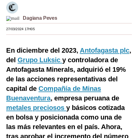
Moda
Dagiana Peves
Estilos
27/03/2024 17H05
Mundo
EEUU
En diciembre del 2023,
Antofagasta plc
,
México
del
Grupo Luksic
y controladora de
Antofagasta Minerals, adquirió el 19%
España
de las acciones representativas del
Internacional
capital de
Compañía de Minas
Tecnología
Buenaventura
, empresa peruana de
metales preciosos
y básicos cotizada
Club del Suscriptor
en bolsa y posicionada como una de
Mix
las más relevantes en el país. Ahora,
G de Gestión
tras aprobar el incremento del número