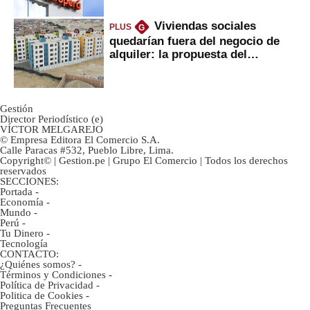
Viviendas sociales
PLUS
G
quedarían fuera del negocio de
alquiler: la propuesta del
gobierno
Gestión
Director Periodístico (e)
VÍCTOR MELGAREJO
© Empresa Editora El Comercio S.A.
Calle Paracas #532, Pueblo Libre, Lima.
Copyright© | Gestion.pe | Grupo El Comercio | Todos los derechos
reservados
SECCIONES:
Portada
-
Economía
-
Mundo
-
Perú
-
Tu Dinero
-
Tecnología
CONTACTO:
¿Quiénes somos?
-
Términos y Condiciones
-
Política de Privacidad
-
Politica de Cookies
-
Preguntas Frecuentes