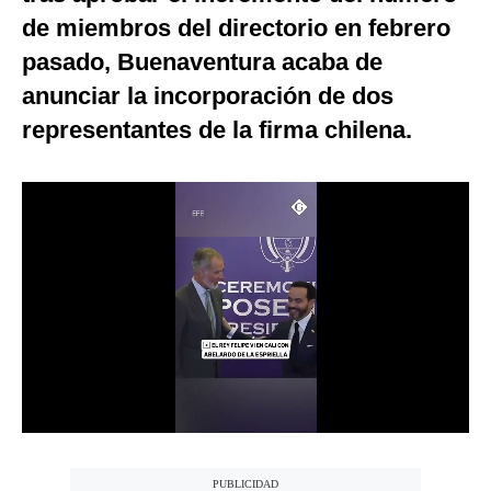
de miembros del directorio en febrero
Notas Contratadas
pasado, Buenaventura acaba de
Podcast
anunciar la incorporación de dos
Gestión TV
representantes de la firma chilena.
Videos
Fotogalerías
gestion.pe
¿quiénes
Somos?
Términos
Y
Condiciones
Política
De
Privacidad