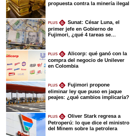
propuesta contra la minería ilegal
Sunat: César Luna, el
PLUS
G
primer jefe en Gobierno de
Fujimori, ¿qué 4 tareas se
marcan urgentes?
Alicorp: qué ganó con la
PLUS
G
compra del negocio de Unilever
en Colombia
Fujimori propone
PLUS
G
eliminar ley que puso en jaque
peajes: ¿qué cambios implicaría?
Oliver Stark regresa a
PLUS
G
Petroperú: lo que dice el ministro
del Minem sobre la petrolera