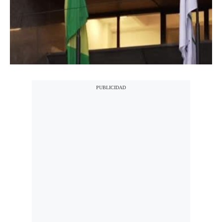
Notas Contratadas
Podcast
Gestión TV
00:00
/
01:18
Videos
Fotogalerías
gestion.pe
¿quiénes
Somos?
Términos
Y
Condiciones
Política
De
Privacidad