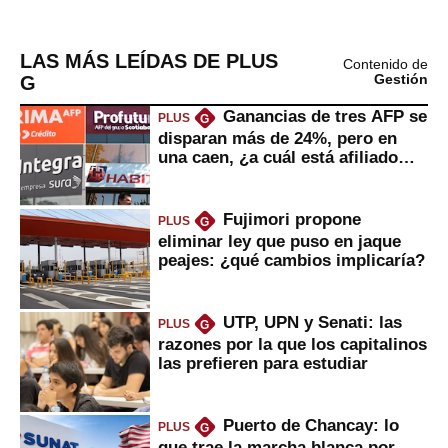
LAS MÁS LEÍDAS DE PLUS
Contenido de
G
Gestión
Ganancias de tres AFP se
PLUS
G
disparan más de 24%, pero en
una caen, ¿a cuál está afiliado
usted?
Fujimori propone
PLUS
G
eliminar ley que puso en jaque
peajes: ¿qué cambios implicaría?
UTP, UPN y Senati: las
PLUS
G
razones por la que los capitalinos
las prefieren para estudiar
Puerto de Chancay: lo
PLUS
G
que trae la marcha blanca por