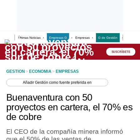
Últimas Noticias
Empresas G
Empresas
G de Gestión
Finanzas
Lo último
Peru Quiosco
SUSCRÍBETE
Portada
GESTION
>
ECONOMIA
>
EMPRESAS
Empresas
Añadir
Gestión
como fuente preferida en
Management & Empleo
Buenaventura con 50
Economía
proyectos en cartera, el 70% es
de cobre
Mercados
Perú
El CEO de la compañía minera informó
que el 50% de las ventas de
Política