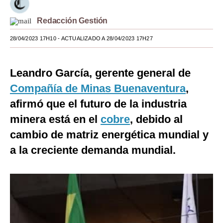
Moda
Redacción Gestión
Estilos
28/04/2023 17H10
- ACTUALIZADO A 28/04/2023 17H27
Mundo
Leandro García, gerente general de
EEUU
Compañía de Minas Buenaventura
,
México
afirmó que el futuro de la industria
España
minera está en el
cobre
, debido al
cambio de matriz energética mundial y
Internacional
a la creciente demanda mundial.
Tecnología
Club del Suscriptor
Mix
G de Gestión