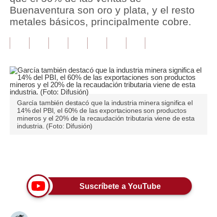
Buenaventura son oro y plata, y el resto
Tu Dinero
metales básicos, principalmente cobre.
Finanzas Personales
Inmobiliarias
Plus G
Opinión
García también destacó que la industria minera significa el
14% del PBI, el 60% de las exportaciones son productos
Editorial
mineros y el 20% de la recaudación tributaria viene de esta
industria. (Foto: Difusión)
Pregunta de hoy
Blogs
Únete a nuestro canal
Tendencias
Suscríbete a YouTube
Lujo
Viajes