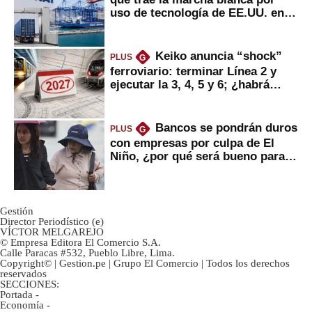
uso de tecnología de EE.UU. en
mercancías
Keiko anuncia “shock”
PLUS
G
ferroviario: terminar Línea 2 y
ejecutar la 3, 4, 5 y 6; ¿habrá
avances?
Bancos se pondrán duros
PLUS
G
con empresas por culpa de El
Niño, ¿por qué será bueno para
ahorristas?
Gestión
Director Periodístico (e)
VÍCTOR MELGAREJO
© Empresa Editora El Comercio S.A.
Calle Paracas #532, Pueblo Libre, Lima.
Copyright© | Gestion.pe | Grupo El Comercio | Todos los derechos
reservados
SECCIONES:
Portada
-
Economía
-