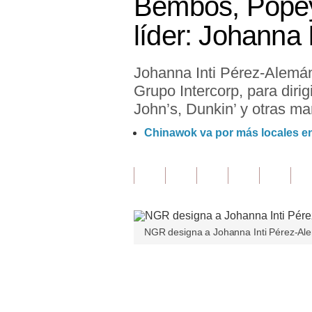
Bembos, Popey
Finanzas Personales
líder: Johann
Inmobiliarias
Johanna Inti Pérez-Alemá
Plus G
Grupo Intercorp, para dir
Opinión
John’s, Dunkin’ y otras ma
Editorial
Chinawok va por más locales en
Pregunta de hoy
Blogs
Tendencias
NGR designa a Johanna Inti Pérez-Ale
Lujo
Viajes
Únete a nuestro canal
Moda