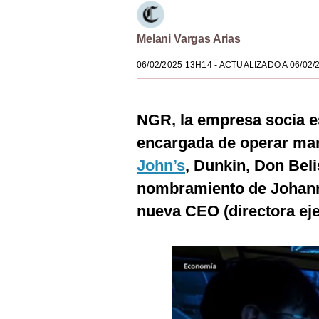
Estilos
Melani Vargas Arias
Mundo
06/02/2025 13H14
- ACTUALIZADO A 06/02/
EEUU
México
NGR, la empresa socia e
España
encargada de operar m
Internacional
John’s
, Dunkin, Don Beli
Tecnología
nombramiento de Johann
nueva CEO (directora eje
Club del Suscriptor
Mix
G de Gestión
Notas Contratadas