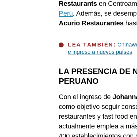
De
Restaurants
en Centroam
Cookies
Perú
. Además, se desempe
Preguntas
Frecuentes
Acurio Restaurantes
has
LEA TAMBIÉN:
Chinawo
e ingreso a nuevos países
LA PRESENCIA DE 
PERUANO
Con el ingreso de
Johanna
como objetivo seguir conso
restaurantes y fast food 
actualmente emplea a más
400 establecimientos con 