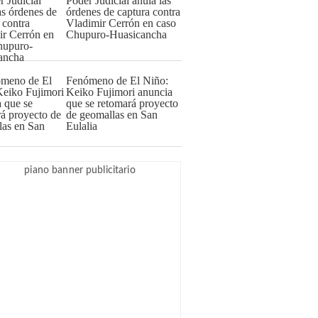
Poder Judicial anula las
órdenes de captura contra
Vladimir Cerrón en caso
Chupuro-Huasicancha
Fenómeno de El Niño:
Keiko Fujimori anuncia
que se retomará proyecto
de geomallas en San
Eulalia