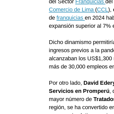
del Sector
Franquicias
de
Comercio de Lima
(
CCL
),
de
franquicias
en 2024 hab
expansión superior al 7% 
Dicho dinamismo permitiría
ingresos previos a la pand
alcanzaban los US$1,300 m
más de 30,000 empleos e
Por otro lado,
David Eder
Servicios en Promperú
,
mayor número de
Tratado
región, se ha convertido e