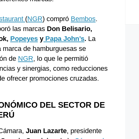
staurant
(
NGR
) compró
Bembos
.
poró las marcas
Don Belisario,
ok,
Popeyes
y
Papa John’s
.
La
la marca de hamburguesas se
ión de
NGR
, lo que le permitió
ncias y sinergias, como reducciones
 de ofrecer promociones cruzadas.
CONÓMICO DEL SECTOR DE
ERÚ
 Cámara,
Juan Lazarte
, presidente