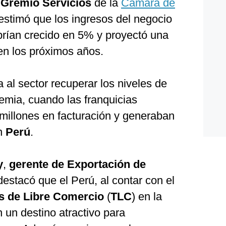
l
Gremio Servicios
de la
Cámara de
 estimó que los ingresos del negocio
rían crecido en 5% y proyectó una
en los próximos años.
 al sector recuperar los niveles de
emia, cuando las franquicias
illones en facturación y generaban
n
Perú
.
y
,
gerente de Exportación de
 destacó que el Perú, al contar con el
s de Libre Comercio
(
TLC
) en la
n un destino atractivo para