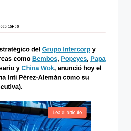
2025 15H50
stratégico del
Grupo Intercorp
y
arcas como
Bembos
,
Popeyes
,
Papa
sario y
China Wok
, anunció hoy el
a Inti Pérez-Alemán como su
cutiva).
Lea el artículo