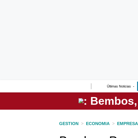
Lo último
Peru Quiosco
Portada
Empresas
Management & Empleo
Economía
Últimas Noticias
Mercados
Perú
Política
GESTION
>
ECONOMIA
>
EMPRESA
Tu Dinero