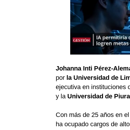
Podcast
Gestión TV
Videos
Fotogalerías
gestion.pe
Johanna Inti Pérez-Alem
¿quiénes
por
la Universidad de L
Somos?
ejecutiva en institucione
Términos
Y
y la
Universidad de Piura
Condiciones
Política
De
Con más de 25 años en el s
Privacidad
ha ocupado cargos de alto
Politica