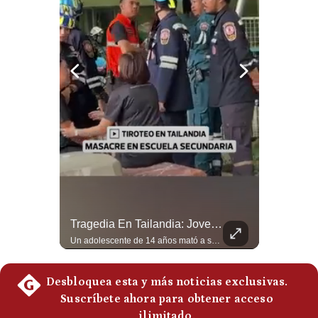
Notas Contratadas
Podcast
Gestión TV
Videos
Fotogalerías
gestion.pe
¿quiénes
¿Irán Se Está Convirtiendo En Un Régimen Militar? | #radar24
Tragedia En Tailandia: Joven De 14 Años Ataca A Su Familia Y Colegio | Gestión Mundo
Somos?
Esteban Silva, politólogo internacional, señala que algunos analistas consideran que la estructura religiosa iraní estaría sirviendo para sostener el poder de una cúpula militar. Explica que la Guardia Revolucionaria está aumentando su influencia sobre la seguridad, las decisiones estratégicas y hasta asuntos económicos como el estrecho de Ormuz. #Iran #GuardiaRevolucionaria #Geopolitica #NoticiasInternacionales #Shorts 👉 Suscríbete y activa la campana para no perderte nuestro análisis diario. 🌎 Síguenos en nuestras redes sociales: 📌 Web oficial: https://gestion.pe/mundo/ 📌 LinkedIn: http://bit.ly/3HYIET0 📌 X (Twitter): http://bit.ly/4noZtX9 📌 TikTok: http://bit.ly/4evB6TO
Un adolescente de 14 años mató a sus abuelos y luego atacó su colegio de secundaria en Tailandia, dejando cinco fallecidos adicionales y más de 30 heridos antes de quitarse la vida. Según las autoridades y el primer ministro Anutin Charnvirakul, el hecho habría sido motivado por estrés académico extremo. El suceso reabre el debate sobre la alta posesión de armas de fuego en el país asiático. #Tailandia #Noticias #UltimaHora #NoticiasInternacionales #Shorts 👉 Suscríbete y activa la campana para no perderte nuestro análisis diario. 🌎 Síguenos en nuestras redes sociales: 📌 Web oficial: https://gestion.pe/mundo/ 📌 LinkedIn: http://bit.ly/3HYIET0 📌 X (Twitter): http://bit.ly/4noZtX9 📌 TikTok: http://bit.ly/4evB6TO
Términos
Y
Condiciones
Política
De
Privacidad