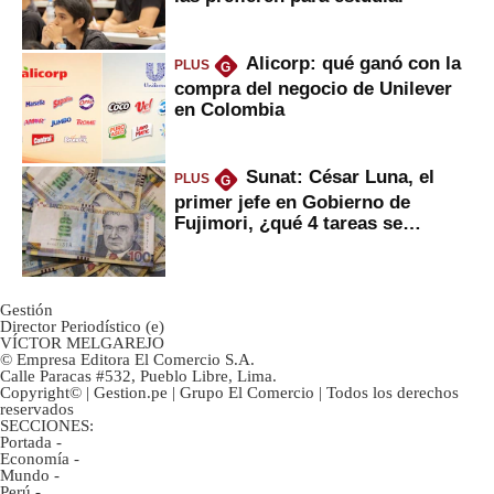
Alicorp: qué ganó con la
PLUS
G
compra del negocio de Unilever
en Colombia
Sunat: César Luna, el
PLUS
G
primer jefe en Gobierno de
Fujimori, ¿qué 4 tareas se
marcan urgentes?
Gestión
Director Periodístico (e)
VÍCTOR MELGAREJO
© Empresa Editora El Comercio S.A.
Calle Paracas #532, Pueblo Libre, Lima.
Copyright© | Gestion.pe | Grupo El Comercio | Todos los derechos
reservados
SECCIONES:
Portada
-
Economía
-
Mundo
-
Perú
-