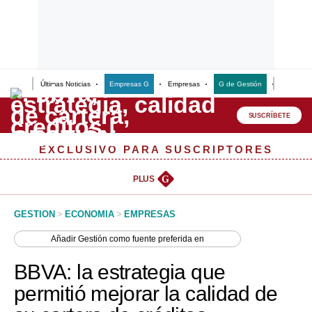
Últimas Noticias
Empresas G
Empresas
G de Gestión
Finanzas
Lo último
Peru Quiosco
SUSCRÍBETE
Portada
EXCLUSIVO PARA SUSCRIPTORES
Empresas
PLUS
G
Management & Empleo
GESTION
>
ECONOMIA
>
EMPRESAS
Economía
Añadir
Gestión
como fuente preferida en
Mercados
BBVA: la estrategia que
Perú
permitió mejorar la calidad de
Política