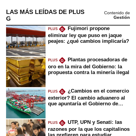
LAS MÁS LEÍDAS DE PLUS
Contenido de
G
Gestión
Fujimori propone
PLUS
G
eliminar ley que puso en jaque
peajes: ¿qué cambios implicaría?
Plantas procesadoras de
PLUS
G
oro en la mira del Gobierno: la
propuesta contra la minería ilegal
¿Cambios en el comercio
PLUS
G
exterior? El cambio aduanero al
que apuntaría el Gobierno de
Fujimori
UTP, UPN y Senati: las
PLUS
G
razones por la que los capitalinos
las prefieren para estudiar