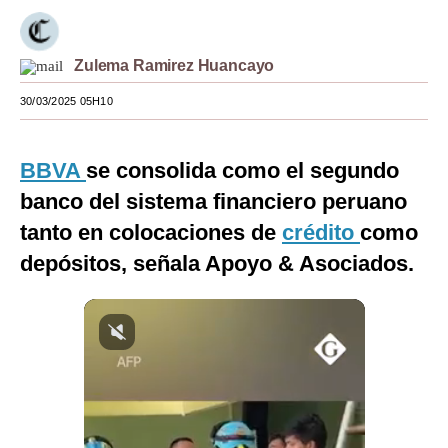
Moda
Zulema Ramirez Huancayo
Estilos
30/03/2025 05H10
Mundo
EEUU
BBVA
se consolida como el segundo
México
banco del sistema financiero peruano
tanto en colocaciones de
crédito
como
España
depósitos, señala Apoyo & Asociados
.
Internacional
Tecnología
Club del Suscriptor
Mix
G de Gestión