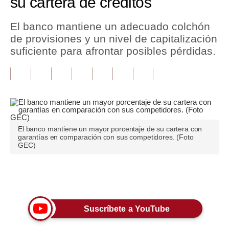
su cartera de créditos
Tu Dinero
El banco mantiene un adecuado colchón
de provisiones y un nivel de capitalización
Finanzas Personales
suficiente para afrontar posibles pérdidas.
Inmobiliarias
Plus G
Opinión
Editorial
El banco mantiene un mayor porcentaje de su cartera con
garantías en comparación con sus competidores. (Foto
Pregunta de hoy
GEC)
Blogs
Únete a nuestro canal
Tendencias
Lujo
Suscríbete a YouTube
Viajes