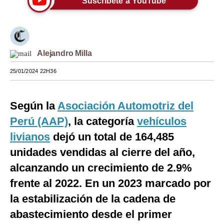
Suscríbete a YouTube
Moda
Estilos
Alejandro Milla
Mundo
25/01/2024 22H36
EEUU
México
Según la
Asociación Automotriz del
España
Perú (AAP)
, la categoría
vehículos
livianos
Internacional
dejó un total de 164,485
unidades vendidas al cierre del año,
Tecnología
alcanzando un crecimiento de 2.9%
Club del Suscriptor
frente al 2022. En un 2023 marcado por
Mix
la estabilización de la cadena de
abastecimiento desde el primer
G de Gestión