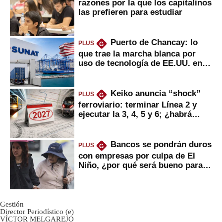
razones por la que los capitalinos
las prefieren para estudiar
Puerto de Chancay: lo
PLUS
G
que trae la marcha blanca por
uso de tecnología de EE.UU. en
mercancías
Keiko anuncia “shock”
PLUS
G
ferroviario: terminar Línea 2 y
ejecutar la 3, 4, 5 y 6; ¿habrá
avances?
Bancos se pondrán duros
PLUS
G
con empresas por culpa de El
Niño, ¿por qué será bueno para
ahorristas?
Gestión
Director Periodístico (e)
VÍCTOR MELGAREJO