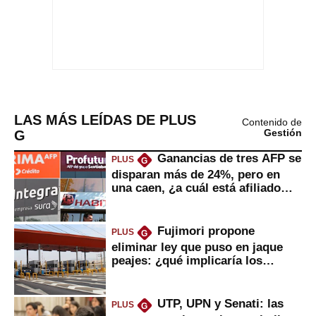
LAS MÁS LEÍDAS DE PLUS
Contenido de
G
Gestión
Ganancias de tres AFP se
PLUS
G
disparan más de 24%, pero en
una caen, ¿a cuál está afiliado
usted?
Fujimori propone
PLUS
G
eliminar ley que puso en jaque
peajes: ¿qué implicaría los
usuarios?
UTP, UPN y Senati: las
PLUS
G