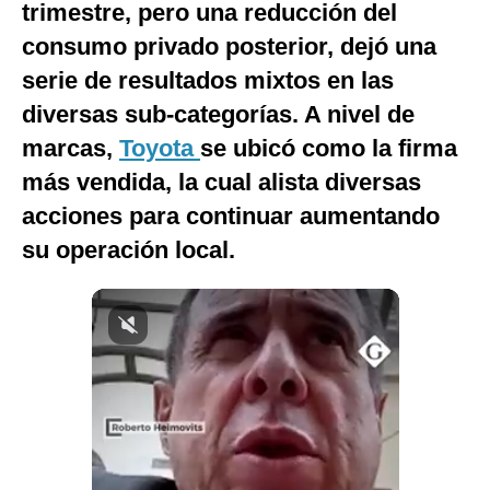
trimestre, pero una reducción del
Notas Contratadas
consumo privado posterior, dejó una
Podcast
serie de resultados mixtos en las
diversas sub-categorías. A nivel de
Gestión TV
marcas,
Toyota
se ubicó como la firma
Videos
más vendida, la cual alista diversas
Fotogalerías
acciones para continuar aumentando
su operación local.
gestion.pe
¿quiénes
Somos?
Términos
Y
Condiciones
Política
De
Privacidad