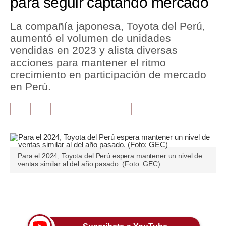
para seguir captando mercado
Tu Dinero
La compañía japonesa, Toyota del Perú,
aumentó el volumen de unidades
Finanzas Personales
vendidas en 2023 y alista diversas
Inmobiliarias
acciones para mantener el ritmo
crecimiento en participación de mercado
Plus G
en Perú.
Opinión
Editorial
Pregunta de hoy
Para el 2024, Toyota del Perú espera mantener un nivel de
Blogs
ventas similar al del año pasado. (Foto: GEC)
Tendencias
Únete a nuestro canal
Lujo
Viajes