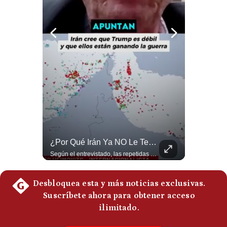
Politica
De
Cookies
Preguntas
Frecuentes
¿El FIN De Infantino En La FIFA? El Grave Pronóstico Sobre Su Renuncia | #EnClaveEconómica
¿Por Qué Irán Ya NO Le Teme A Donald Trump? | #radar24
Luis Carrillo Pinto, presidente de APEMD pronostica meses muy difíciles para Infantino y sostiene que una mayor presión de la UEFA, junto con nuevas investigaciones periodísticas, podría llevarlo a dimitir. También menciona renuncias internas y acusaciones de que el proyecto fue impulsado por una sola persona. #GianniInfantino #FIFA #UEFA #LuisCarrilloPinto #APEMD #Futbol #NoticiasDeportivas #Mundial #Shorts 👉 Suscríbete y activa la campana para no perderte nuestro análisis diario. 🌎 Síguenos en nuestras redes sociales: 📌 Web oficial: https://gestion.pe/mundo/ 📌 LinkedIn: http://bit.ly/3HYIET0 📌 X (Twitter): http://bit.ly/4noZtX9 📌 TikTok: http://bit.ly/4evB6TO
Según el entrevistado, las repetidas amenazas de Donald Trump y sus posteriores retrocesos habrían reducido su credibilidad ante Irán. Los nuevos sectores radicales iraníes interpretarían esta conducta como una señal de debilidad y considerarían que resistir durante meses frente a Estados Unidos ya representa una victoria. #DonaldTrump #Irán #EstadosUnidos #Geopolitica #NoticiasInternacionales #Shorts #MedioOriente 👉 Suscríbete y activa la campana para no perderte nuestro análisis diario. 🌎 Síguenos en nuestras redes sociales: 📌 Web oficial: https://gestion.pe/mundo/ 📌 LinkedIn: http://bit.ly/3HYIET0 📌 X (Twitter): http://bit.ly/4noZtX9 📌 TikTok: http://bit.ly/4evB6TO