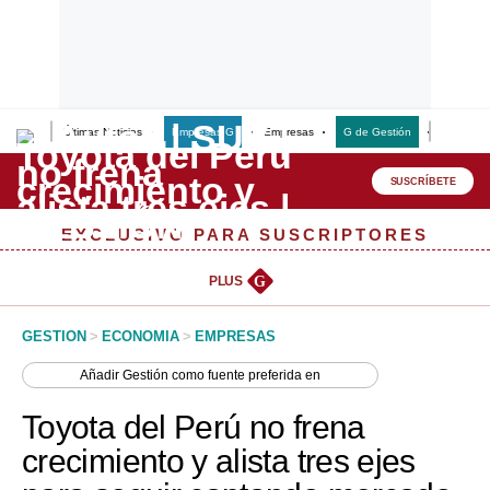
Últimas Noticias
Empresas G
Empresas
G de Gestión
Finanzas
Lo último
Peru Quiosco
SUSCRÍBETE
Portada
EXCLUSIVO PARA SUSCRIPTORES
Empresas
PLUS
G
Management & Empleo
GESTION
>
ECONOMIA
>
EMPRESAS
Economía
Añadir
Gestión
como fuente preferida en
Mercados
Toyota del Perú no frena
Perú
crecimiento y alista tres ejes
Política