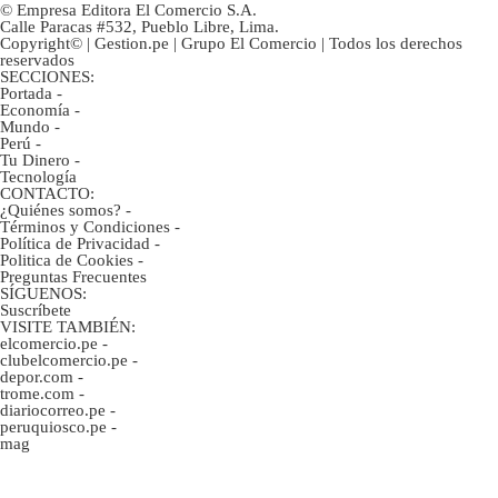
© Empresa Editora El Comercio S.A.
Calle Paracas #532, Pueblo Libre, Lima.
Copyright© | Gestion.pe | Grupo El Comercio | Todos los derechos
reservados
SECCIONES:
Portada
-
Economía
-
Mundo
-
Perú
-
Tu Dinero
-
Tecnología
CONTACTO:
¿Quiénes somos?
-
Términos y Condiciones
-
Política de Privacidad
-
Politica de Cookies
-
Preguntas Frecuentes
SÍGUENOS:
Suscríbete
VISITE TAMBIÉN:
elcomercio.pe
-
clubelcomercio.pe
-
depor.com
-
trome.com
-
diariocorreo.pe
-
peruquiosco.pe
-
mag