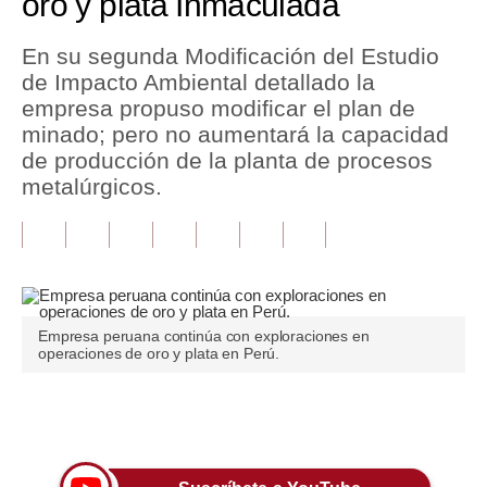
oro y plata Inmaculada
Tu Dinero
En su segunda Modificación del Estudio
de Impacto Ambiental detallado la
Finanzas Personales
empresa propuso modificar el plan de
Inmobiliarias
minado; pero no aumentará la capacidad
de producción de la planta de procesos
Plus G
metalúrgicos.
Opinión
Editorial
Pregunta de hoy
Empresa peruana continúa con exploraciones en
Blogs
operaciones de oro y plata en Perú.
Tendencias
Únete a nuestro canal
Lujo
Viajes