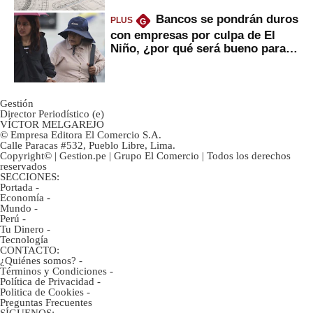
Bancos se pondrán duros
PLUS
G
con empresas por culpa de El
Niño, ¿por qué será bueno para
ahorristas?
Gestión
Director Periodístico (e)
VÍCTOR MELGAREJO
© Empresa Editora El Comercio S.A.
Calle Paracas #532, Pueblo Libre, Lima.
Copyright© | Gestion.pe | Grupo El Comercio | Todos los derechos
reservados
SECCIONES:
Portada
-
Economía
-
Mundo
-
Perú
-
Tu Dinero
-
Tecnología
CONTACTO:
¿Quiénes somos?
-
Términos y Condiciones
-
Política de Privacidad
-
Politica de Cookies
-
Preguntas Frecuentes
SÍGUENOS: