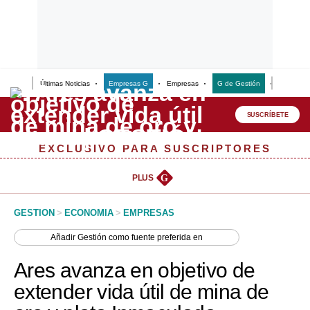
Últimas Noticias
Empresas G
Empresas
G de Gestión
Finanzas
Lo último
Peru Quiosco
SUSCRÍBETE
Portada
EXCLUSIVO PARA SUSCRIPTORES
Empresas
PLUS
G
Management & Empleo
GESTION
>
ECONOMIA
>
EMPRESAS
Economía
Añadir
Gestión
como fuente preferida en
Mercados
Ares avanza en objetivo de
Perú
extender vida útil de mina de
Política