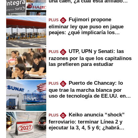
una caen, ¿a cuál está afiliado
usted?
Fujimori propone
PLUS
G
eliminar ley que puso en jaque
peajes: ¿qué implicaría los
usuarios?
UTP, UPN y Senati: las
PLUS
G
razones por la que los capitalinos
las prefieren para estudiar
Puerto de Chancay: lo
PLUS
G
que trae la marcha blanca por
uso de tecnología de EE.UU. en
mercancías
Keiko anuncia “shock”
PLUS
G
ferroviario: terminar Línea 2 y
ejecutar la 3, 4, 5 y 6; ¿habrá
avances?