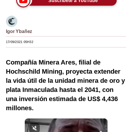
Suscríbete a YouTube
Moda
Estilos
Igor Ybañez
Mundo
17/09/2021 05H32
EEUU
México
Compañía Minera Ares, filial de
España
Hochschild Mining, proyecta extender
la vida útil de la unidad minera de oro y
Internacional
plata Inmaculada hasta el 2041, con
Tecnología
una inversión estimada de US$ 4,436
Club del Suscriptor
millones.
Mix
G de Gestión