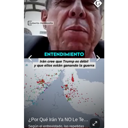
Notas Contratadas
Podcast
Gestión TV
Videos
Fotogalerías
gestion.pe
¿quiénes
Somos?
Términos
Y
Condiciones
Política
¿Se ROMPEN Las Relaciones Entre Brasil Y Argentina? | Gestión Mundo
¿Por Qué Irán Ya NO Le Teme A Donald Trump? | #radar24
De
Brasil pidió formalmente que Argentina retire a su embajador tras los cruces verbales entre Javier Milei y Lula da Silva. La crisis bilateral alcanza su punto más crítico en años. #PoliticaLatinoamericana #CrisisDiplomatica #MileiVsLula #BuenosAires #NoticiasDeHoy #Shorts 👉 Suscríbete y activa la campana para no perderte nuestro análisis diario. 🌎 Síguenos en nuestras redes sociales: 📌 Web oficial: https://gestion.pe/mundo/ 📌 LinkedIn: http://bit.ly/3HYIET0 📌 X (Twitter): http://bit.ly/4noZtX9 📌 TikTok: http://bit.ly/4evB6TO
Según el entrevistado, las repetidas amenazas de Donald Trump y sus posteriores retrocesos habrían reducido su credibilidad ante Irán. Los nuevos sectores radicales iraníes interpretarían esta conducta como una señal de debilidad y considerarían que resistir durante meses frente a Estados Unidos ya representa una victoria. #DonaldTrump #Irán #EstadosUnidos #Geopolitica #NoticiasInternacionales #Shorts #MedioOriente 👉 Suscríbete y activa la campana para no perderte nuestro análisis diario. 🌎 Síguenos en nuestras redes sociales: 📌 Web oficial: https://gestion.pe/mundo/ 📌 LinkedIn: http://bit.ly/3HYIET0 📌 X (Twitter): http://bit.ly/4noZtX9 📌 TikTok: http://bit.ly/4evB6TO
Privacidad