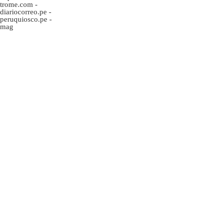
trome.com
-
diariocorreo.pe
-
peruquiosco.pe
-
mag