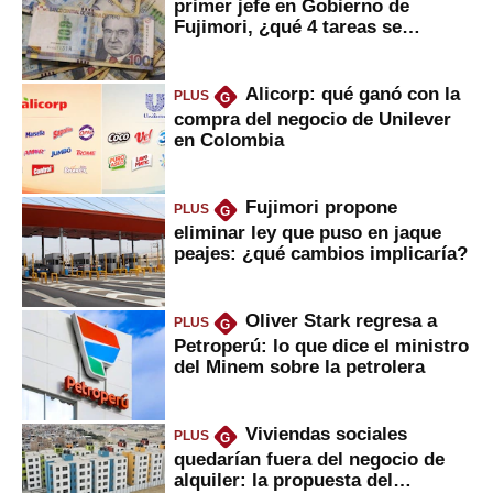
primer jefe en Gobierno de
Fujimori, ¿qué 4 tareas se
marcan urgentes?
Alicorp: qué ganó con la
PLUS
G
compra del negocio de Unilever
en Colombia
Fujimori propone
PLUS
G
eliminar ley que puso en jaque
peajes: ¿qué cambios implicaría?
Oliver Stark regresa a
PLUS
G
Petroperú: lo que dice el ministro
del Minem sobre la petrolera
Viviendas sociales
PLUS
G
quedarían fuera del negocio de
alquiler: la propuesta del