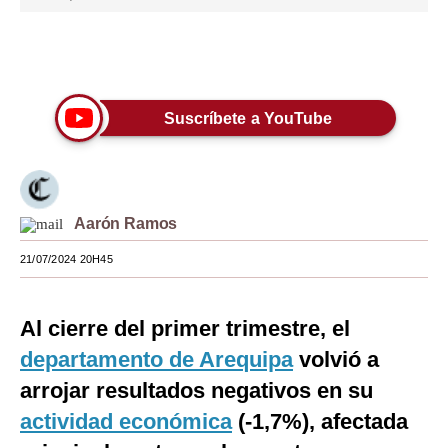
Moda
Únete a nuestro canal
Estilos
Mundo
Suscríbete a YouTube
EEUU
México
Aarón Ramos
España
21/07/2024 20H45
Internacional
Tecnología
Al cierre del primer trimestre, el
Club del Suscriptor
departamento de Arequipa
volvió a
arrojar resultados negativos en su
Mix
actividad económica
(-1,7%), afectada
G de Gestión