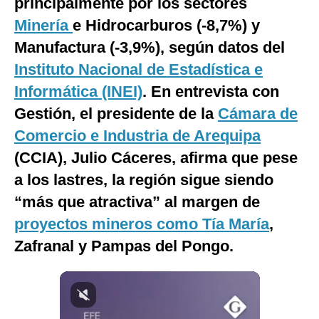
principalmente por los sectores
Notas Contratadas
Minería
e Hidrocarburos (-8,7%) y
Podcast
Manufactura (-3,9%), según datos del
Instituto Nacional de Estadística e
Gestión TV
Informática (INEI)
. En entrevista con
Videos
Gestión, el presidente de la
Cámara de
Fotogalerías
Comercio e Industria de Arequipa
(CCIA), Julio Cáceres, afirma que pese
a los lastres, la región sigue siendo
gestion.pe
“más que atractiva” al margen de
¿quiénes
proyectos mineros como Tía María
,
Somos?
Zafranal y Pampas del Pongo.
Términos
Y
Condiciones
Política
De
Privacidad