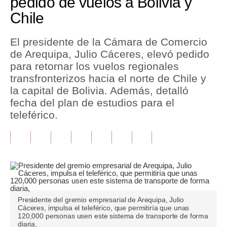
pedido de vuelos a Bolivia y
Chile
Tu Dinero
Finanzas Personales
El presidente de la Cámara de Comercio
de Arequipa, Julio Cáceres, elevó pedido
Inmobiliarias
para retornar los vuelos regionales
transfronterizos hacia el norte de Chile y
Plus G
la capital de Bolivia. Además, detalló
Opinión
fecha del plan de estudios para el
teleférico.
Editorial
Pregunta de hoy
Blogs
Tendencias
Presidente del gremio empresarial de Arequipa, Julio
Lujo
Cáceres, impulsa el teleférico, que permitiría que unas
120,000 personas usen este sistema de transporte de forma
Viajes
diaria,