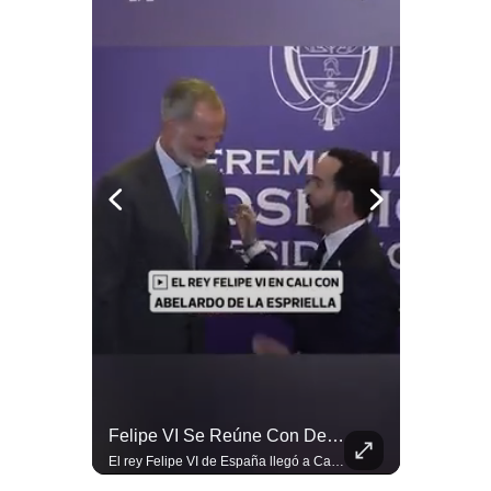
Politica
De
Cookies
Preguntas
Frecuentes
La Frontera Española Colapsa ¿Qué Está Pasando En Ceuta? | Gestión Mundo
Felipe VI Se Reúne Con De La Espriella Antes De La Investidura | Gestión Mundo
La madrugada del 30 de julio de 2026 marcó un antes y un después en el Estrecho de Gibraltar. En cuestión de horas, cerca de 72.000 migrantes marroquíes ingresaron al territorio español de Ceuta, desbordando por completo a una ciudad de apenas 85.000 habitantes. En este video, explicamos los detalles de la emergencia humana y las ramificaciones geopolíticas del conflicto: la trampa de los rumores en redes sociales, el rol de Marruecos, el acercamiento de España a Argelia y la respuesta de la Unión Europea ante las amenazas de suspensión del Tratado Schengen. #Ceuta #España #Marruecos #Geopolitica #PedroSanchez #NoticiasInternacionales #Schengen #Europa #CrisisMigratoria 👉 Suscríbete y activa la campana para no perderte nuestro análisis diario. 🌎 Síguenos en nuestras redes sociales: 📌 Web oficial: https://gestion.pe/mundo/ 📌 LinkedIn: http://bit.ly/3HYIET0 📌 X (Twitter): http://bit.ly/4noZtX9 📌 TikTok: http://bit.ly/4evB6TO
El rey Felipe VI de España llegó a Cali para reunirse con el presidente electo de Colombia, Abelardo de la Espriella, horas antes de su histórica investidura presidencial. Un encuentro clave que refuerza las relaciones diplomáticas y bilaterales entre ambas naciones antes de la ceremonia oficial. ¿Qué opinas sobre el papel diplomático de España en la política latinoamericana? #FelipeVI #DeLaEspriella #Colombia #Espana #PoliticaInternacional #Shorts 👉 Suscríbete y activa la campana para no perderte nuestro análisis diario. 🌎 Síguenos en nuestras redes sociales: 📌 Web oficial: https://gestion.pe/mundo/ 📌 LinkedIn: http://bit.ly/3HYIET0 📌 X (Twitter): http://bit.ly/4noZtX9 📌 TikTok: http://bit.ly/4evB6TO