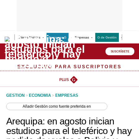
Últimas Noticias
Empresas G
Empresas
G de Gestión
Finanzas
Lo último
Peru Quiosco
SUSCRÍBETE
Portada
EXCLUSIVO PARA SUSCRIPTORES
Empresas
PLUS
G
Management & Empleo
GESTION
>
ECONOMIA
>
EMPRESAS
Economía
Añadir
Gestión
como fuente preferida en
Mercados
Arequipa: en agosto inician
Perú
estudios para el teleférico y hay
Política