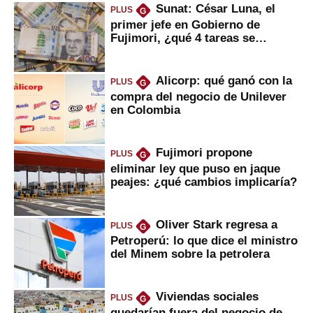
Sunat: César Luna, el
PLUS
G
primer jefe en Gobierno de
Fujimori, ¿qué 4 tareas se
marcan urgentes?
Alicorp: qué ganó con la
PLUS
G
compra del negocio de Unilever
en Colombia
Fujimori propone
PLUS
G
eliminar ley que puso en jaque
peajes: ¿qué cambios implicaría?
Oliver Stark regresa a
PLUS
G
Petroperú: lo que dice el ministro
del Minem sobre la petrolera
Viviendas sociales
PLUS
G
quedarían fuera del negocio de