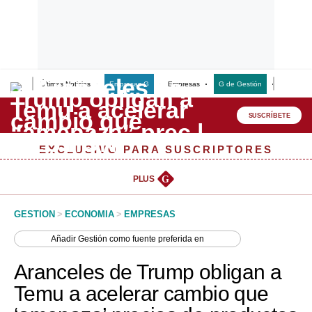
Últimas Noticias
Empresas G
Empresas
G de Gestión
Finanzas
Lo último
Peru Quiosco
SUSCRÍBETE
Portada
EXCLUSIVO PARA SUSCRIPTORES
Empresas
PLUS
G
Management & Empleo
GESTION
>
ECONOMIA
>
EMPRESAS
Economía
Añadir
Gestión
como fuente preferida en
Mercados
Aranceles de Trump obligan a
Perú
Temu a acelerar cambio que
Política