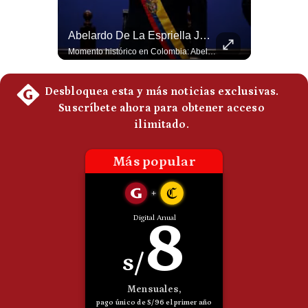
Politica
De
Abelardo De La Espriella Se Reúne Con Javier Milei En Cali | Gestión Mundo
Abelardo De La Espriella Juramenta Como Nuevo Presidente | Gestión Mundo
Cookies
El presidente electo de Colombia, Abelardo de la Espriella, sostuvo una reunión bilateral en Cali con el mandatario argentino Javier Milei. El encuentro se dio pocas horas antes de la ceremonia de investidura presidencial para el periodo 2026-2030, marcando el inicio de una nueva alianza estratégica regional. #DeLaEspriella #JavierMilei #Colombia #Argentina #PoliticaLatina #Shorts 👉 Suscríbete y activa la campana para no perderte nuestro análisis diario. 🌎 Síguenos en nuestras redes sociales: 📌 Web oficial: https://gestion.pe/mundo/ 📌 LinkedIn: http://bit.ly/3HYIET0 📌 X (Twitter): http://bit.ly/4noZtX9 📌 TikTok: http://bit.ly/4evB6TO
Momento histórico en Colombia: Abelardo de la Espriella prestó juramento y recibió la banda presidencial en la Arena USC de Cali, convirtiéndose oficialmente en el nuevo Presidente de la República para el periodo 2026-2030. Por primera vez en la historia reciente del país, la investidura presidencial se celebró fuera de Bogotá. ¿Qué opinas del inicio de este nuevo mandato constitucional? #DeLaEspriella #Colombia #PosesionPresidencial #Cali #Shorts 👉 Suscríbete y activa la campana para no perderte nuestro análisis diario. 🌎 Síguenos en nuestras redes sociales: 📌 Web oficial: https://gestion.pe/mundo/ 📌 LinkedIn: http://bit.ly/3HYIET0 📌 X (Twitter): http://bit.ly/4noZtX9 📌 TikTok: http://bit.ly/4evB6TO
Preguntas
Frecuentes