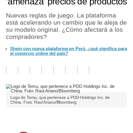
‘amenaza’ precios de productos
Tu Dinero
Nuevas reglas de juego. La plataforma
está acelerando un cambio que le aleja de
Finanzas Personales
su modelo original. ¿Cómo afectará a los
Inmobiliarias
compradores?
Plus G
Shein con nueva plataforma en Perú, ¿qué significa para
el comercio online del país?
Opinión
Editorial
Pregunta de hoy
Blogs
Logo de Temu, que pertenece a PDD Holdings Inc. de
China. Foto: Raul Ariano/Bloomberg
Tendencias
Lujo
Únete a nuestro canal
Viajes