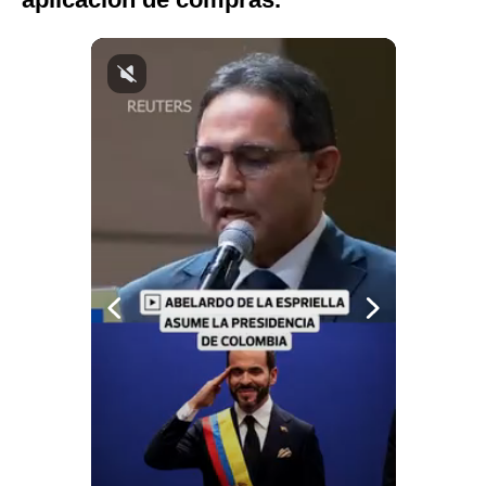
Notas Contratadas
Podcast
Gestión TV
Videos
Fotogalerías
gestion.pe
¿quiénes
Somos?
Términos
Y
Condiciones
Política
De
Privacidad