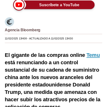
Suscríbete a YouTube
Moda
Estilos
Mundo
Agencia Bloomberg
EEUU
11/02/2025 13H08
- ACTUALIZADO A 11/02/2025 13H30
México
El gigante de las compras online
Temu
España
está renunciando a un control
Internacional
sustancial de su cadena de suministro
Tecnología
china ante los nuevos aranceles del
Club del Suscriptor
presidente estadounidense Donald
Trump, una medida que amenaza con
Mix
hacer subir los atractivos precios de la
G de Gestión
aplicación de compras.