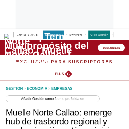
Últimas Noticias
Empresas G
Empresas
G de Gestión
Finanzas
Lo último
Peru Quiosco
SUSCRÍBETE
Portada
EXCLUSIVO PARA SUSCRIPTORES
Empresas
PLUS
G
Management & Empleo
GESTION
>
ECONOMIA
>
EMPRESAS
Economía
Añadir
Gestión
como fuente preferida en
Mercados
Muelle Norte Callao: emerge
Perú
hub de trasbordo regional y
Política