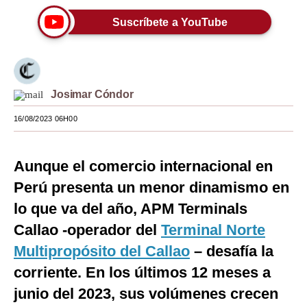
Moda
Suscríbete a YouTube
Estilos
Mundo
Josimar Cóndor
EEUU
16/08/2023 06H00
México
España
Aunque el comercio internacional en
Perú presenta un menor dinamismo en
Internacional
lo que va del año, APM Terminals
Tecnología
Callao -operador del
Terminal Norte
Club del Suscriptor
Multipropósito del Callao
– desafía la
Mix
corriente. En los últimos 12 meses a
junio del 2023, sus volúmenes crecen
G de Gestión