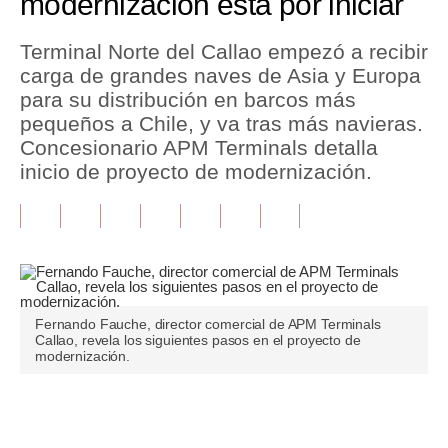
modernización está por iniciar
Tu Dinero
Terminal Norte del Callao empezó a recibir
carga de grandes naves de Asia y Europa
Finanzas Personales
para su distribución en barcos más
Inmobiliarias
pequeños a Chile, y va tras más navieras.
Concesionario APM Terminals detalla
Plus G
inicio de proyecto de modernización.
Opinión
Editorial
Pregunta de hoy
Blogs
Fernando Fauche, director comercial de APM Terminals
Callao, revela los siguientes pasos en el proyecto de
modernización.
Tendencias
Lujo
Únete a nuestro canal
Viajes