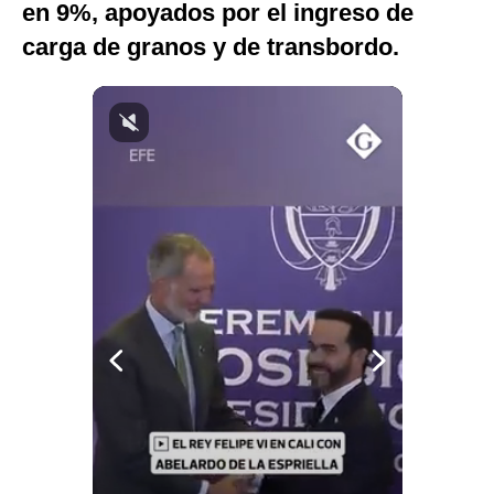
en 9%, apoyados por el ingreso de
Notas Contratadas
carga de granos y de transbordo.
Podcast
Gestión TV
Videos
Fotogalerías
gestion.pe
¿quiénes
Somos?
Términos
Y
Condiciones
Política
De
Privacidad