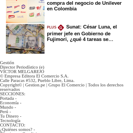
compra del negocio de Unilever
en Colombia
Sunat: César Luna, el
PLUS
G
primer jefe en Gobierno de
Fujimori, ¿qué 4 tareas se
marcan urgentes?
Gestión
Director Periodístico (e)
VÍCTOR MELGAREJO
© Empresa Editora El Comercio S.A.
Calle Paracas #532, Pueblo Libre, Lima.
Copyright© | Gestion.pe | Grupo El Comercio | Todos los derechos
reservados
SECCIONES:
Portada
-
Economía
-
Mundo
-
Perú
-
Tu Dinero
-
Tecnología
CONTACTO:
¿Quiénes somos?
-