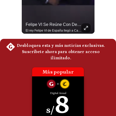
Politica
De
Cookies
Preguntas
Abelardo De La Espriella Se Reúne Con Javier Milei En Cali | Gestión Mundo
Felipe VI Se Reúne Con De La Espriella Antes De La Investidura | Gestión Mundo
Frecuentes
El presidente electo de Colombia, Abelardo de la Espriella, sostuvo una reunión bilateral en Cali con el mandatario argentino Javier Milei. El encuentro se dio pocas horas antes de la ceremonia de investidura presidencial para el periodo 2026-2030, marcando el inicio de una nueva alianza estratégica regional. #DeLaEspriella #JavierMilei #Colombia #Argentina #PoliticaLatina #Shorts 👉 Suscríbete y activa la campana para no perderte nuestro análisis diario. 🌎 Síguenos en nuestras redes sociales: 📌 Web oficial: https://gestion.pe/mundo/ 📌 LinkedIn: http://bit.ly/3HYIET0 📌 X (Twitter): http://bit.ly/4noZtX9 📌 TikTok: http://bit.ly/4evB6TO
El rey Felipe VI de España llegó a Cali para reunirse con el presidente electo de Colombia, Abelardo de la Espriella, horas antes de su histórica investidura presidencial. Un encuentro clave que refuerza las relaciones diplomáticas y bilaterales entre ambas naciones antes de la ceremonia oficial. ¿Qué opinas sobre el papel diplomático de España en la política latinoamericana? #FelipeVI #DeLaEspriella #Colombia #Espana #PoliticaInternacional #Shorts 👉 Suscríbete y activa la campana para no perderte nuestro análisis diario. 🌎 Síguenos en nuestras redes sociales: 📌 Web oficial: https://gestion.pe/mundo/ 📌 LinkedIn: http://bit.ly/3HYIET0 📌 X (Twitter): http://bit.ly/4noZtX9 📌 TikTok: http://bit.ly/4evB6TO