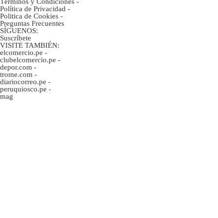
Términos y Condiciones
-
Política de Privacidad
-
Politica de Cookies
-
Preguntas Frecuentes
SÍGUENOS:
Suscríbete
VISITE TAMBIÉN:
elcomercio.pe
-
clubelcomercio.pe
-
depor.com
-
trome.com
-
diariocorreo.pe
-
peruquiosco.pe
-
mag