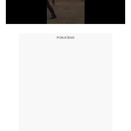
Notas Contratadas
Podcast
Gestión TV
Videos
Fotogalerías
gestion.pe
¿quiénes
Somos?
Términos
Y
Condiciones
Política
De
Privacidad