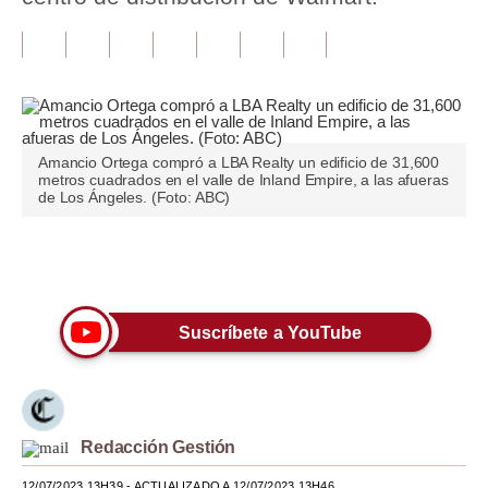
Tu Dinero
Finanzas Personales
Inmobiliarias
Amancio Ortega compró a LBA Realty un edificio de 31,600
Plus G
metros cuadrados en el valle de Inland Empire, a las afueras
de Los Ángeles. (Foto: ABC)
Opinión
Editorial
Únete a nuestro canal
Pregunta de hoy
Suscríbete a YouTube
Blogs
Tendencias
Lujo
Redacción Gestión
Viajes
12/07/2023 13H39
- ACTUALIZADO A 12/07/2023 13H46