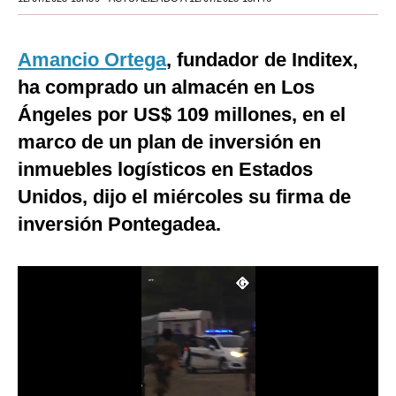
Moda
Amancio Ortega
, fundador de Inditex,
Estilos
ha comprado un almacén en Los
Mundo
Ángeles por US$ 109 millones, en el
EEUU
marco de un plan de inversión en
inmuebles logísticos en Estados
México
Unidos, dijo el miércoles su firma de
España
inversión Pontegadea.
Internacional
Tecnología
Club del Suscriptor
Mix
G de Gestión