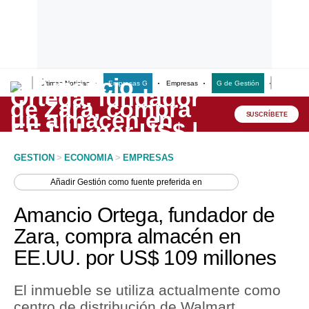
Últimas Noticias
Empresas G
Empresas
G de Gestión
Finanzas
Lo último
Peru Quiosco
SUSCRÍBETE
Portada
GESTION
>
ECONOMIA
>
EMPRESAS
Empresas
Añadir
Gestión
como fuente preferida en
Management & Empleo
Amancio Ortega, fundador de
Economía
Zara, compra almacén en
EE.UU. por US$ 109 millones
Mercados
Perú
El inmueble se utiliza actualmente como
centro de distribución de Walmart.
Política