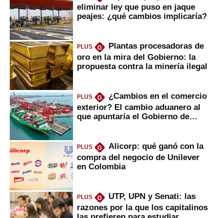
eliminar ley que puso en jaque
peajes: ¿qué cambios implicaría?
Plantas procesadoras de
PLUS
G
oro en la mira del Gobierno: la
propuesta contra la minería ilegal
¿Cambios en el comercio
PLUS
G
exterior? El cambio aduanero al
que apuntaría el Gobierno de
Fujimori
Alicorp: qué ganó con la
PLUS
G
compra del negocio de Unilever
en Colombia
UTP, UPN y Senati: las
PLUS
G
razones por la que los capitalinos
las prefieren para estudiar