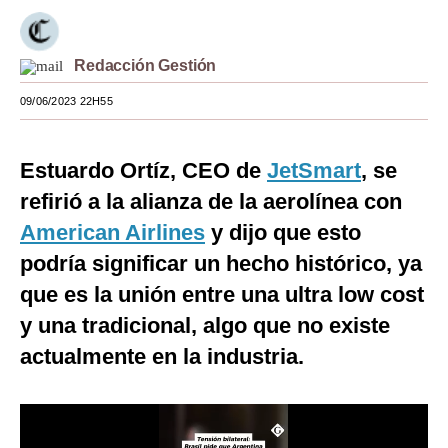
Moda
Redacción Gestión
Estilos
09/06/2023 22H55
Mundo
EEUU
Estuardo Ortíz, CEO de
JetSmart
, se
México
refirió a la alianza de la aerolínea con
American Airlines
y dijo que esto
España
podría significar un hecho histórico, ya
Internacional
que es la unión entre una ultra low cost
Tecnología
y una tradicional, algo que no existe
Club del Suscriptor
actualmente en la industria.
Mix
G de Gestión