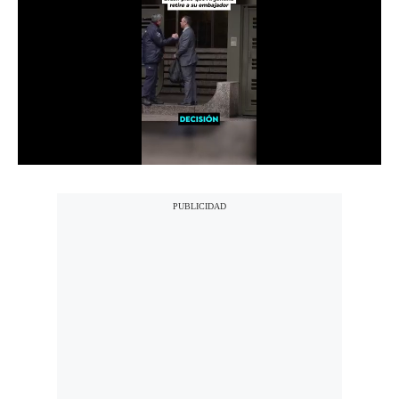
Notas Contratadas
Podcast
Gestión TV
Videos
Fotogalerías
gestion.pe
¿quiénes
Somos?
Términos
Y
Condiciones
Política
De
Privacidad