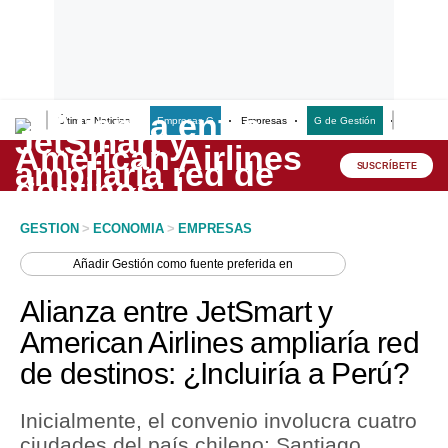
Últimas Noticias
Empresas G
Empresas
G de Gestión
Finanzas
Lo último
Peru Quiosco
SUSCRÍBETE
Portada
GESTION
>
ECONOMIA
>
EMPRESAS
Empresas
Añadir
Gestión
como fuente preferida en
Management & Empleo
Alianza entre JetSmart y
Economía
American Airlines ampliaría red
de destinos: ¿Incluiría a Perú?
Mercados
Perú
Inicialmente, el convenio involucra cuatro
ciudades del país chileno: Santiago,
Política