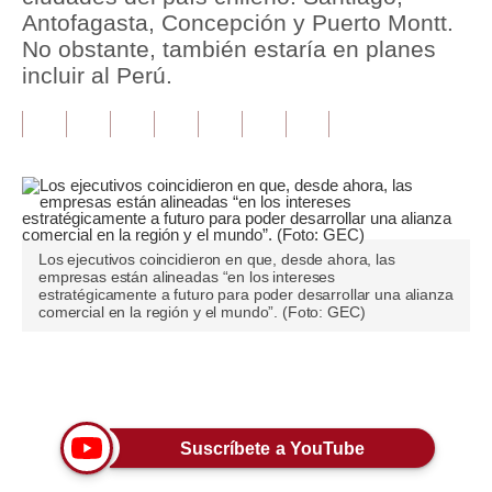
Antofagasta, Concepción y Puerto Montt.
Tu Dinero
No obstante, también estaría en planes
incluir al Perú.
Finanzas Personales
Inmobiliarias
Plus G
Opinión
Los ejecutivos coincidieron en que, desde ahora, las
Editorial
empresas están alineadas “en los intereses
estratégicamente a futuro para poder desarrollar una alianza
Pregunta de hoy
comercial en la región y el mundo”. (Foto: GEC)
Blogs
Únete a nuestro canal
Tendencias
Lujo
Suscríbete a YouTube
Viajes