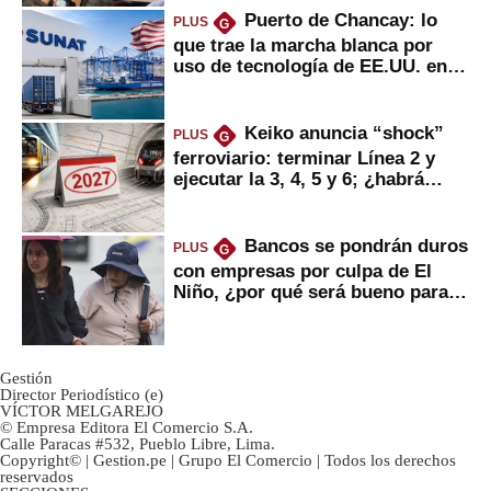
Puerto de Chancay: lo
PLUS
G
que trae la marcha blanca por
uso de tecnología de EE.UU. en
mercancías
Keiko anuncia “shock”
PLUS
G
ferroviario: terminar Línea 2 y
ejecutar la 3, 4, 5 y 6; ¿habrá
avances?
Bancos se pondrán duros
PLUS
G
con empresas por culpa de El
Niño, ¿por qué será bueno para
ahorristas?
Gestión
Director Periodístico (e)
VÍCTOR MELGAREJO
© Empresa Editora El Comercio S.A.
Calle Paracas #532, Pueblo Libre, Lima.
Copyright© | Gestion.pe | Grupo El Comercio | Todos los derechos
reservados