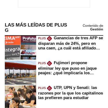
LAS MÁS LEÍDAS DE PLUS
Contenido de
G
Gestión
Ganancias de tres AFP se
PLUS
G
disparan más de 24%, pero en
una caen, ¿a cuál está afiliado
usted?
Fujimori propone
PLUS
G
eliminar ley que puso en jaque
peajes: ¿qué implicaría los
usuarios?
UTP, UPN y Senati: las
PLUS
G
razones por la que los capitalinos
las prefieren para estudiar