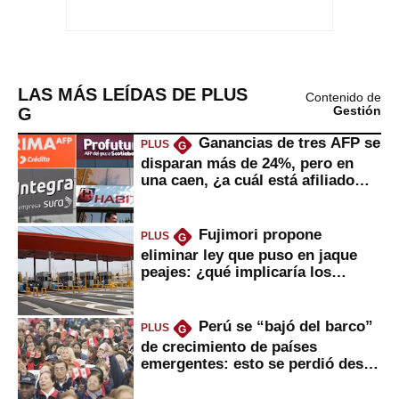
LAS MÁS LEÍDAS DE PLUS
Contenido de
G
Gestión
Ganancias de tres AFP se
PLUS
G
disparan más de 24%, pero en
una caen, ¿a cuál está afiliado
usted?
Fujimori propone
PLUS
G
eliminar ley que puso en jaque
peajes: ¿qué implicaría los
usuarios?
Perú se “bajó del barco”
PLUS
G
de crecimiento de países
emergentes: esto se perdió desde
2022