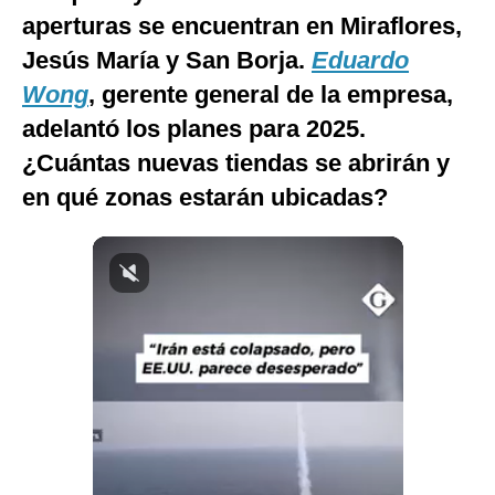
aperturas se encuentran en Miraflores,
Notas Contratadas
Jesús María y San Borja.
Eduardo
Podcast
Wong
, gerente general de la empresa,
Gestión TV
adelantó los planes para 2025.
Videos
¿Cuántas nuevas tiendas se abrirán y
en qué zonas estarán ubicadas?
Fotogalerías
gestion.pe
¿quiénes
Somos?
Términos
Y
Condiciones
Política
De
Privacidad