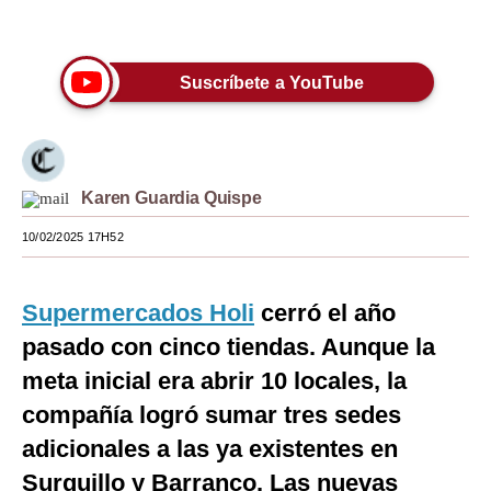
Únete a nuestro canal
Moda
Estilos
Suscríbete a YouTube
Mundo
EEUU
Karen Guardia Quispe
México
10/02/2025 17H52
España
Internacional
Supermercados Holi
cerró el año
Tecnología
pasado con cinco tiendas. Aunque la
meta inicial era abrir 10 locales, la
Club del Suscriptor
compañía logró sumar tres sedes
Mix
adicionales a las ya existentes en
G de Gestión
Surquillo y Barranco. Las nuevas