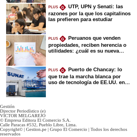
UTP, UPN y Senati: las
PLUS
G
razones por la que los capitalinos
las prefieren para estudiar
Peruanos que venden
PLUS
G
propiedades, reciben herencia o
utilidades: ¿cuál es su nueva
inversión clave?
Puerto de Chancay: lo
PLUS
G
que trae la marcha blanca por
uso de tecnología de EE.UU. en
mercancías
Gestión
Director Periodístico (e)
VÍCTOR MELGAREJO
© Empresa Editora El Comercio S.A.
Calle Paracas #532, Pueblo Libre, Lima.
Copyright© | Gestion.pe | Grupo El Comercio | Todos los derechos
reservados