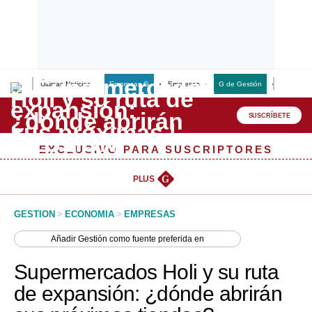
Últimas Noticias
Empresas G
Empresas
G de Gestión
Finanzas
Lo último
Peru Quiosco
SUSCRÍBETE
Portada
EXCLUSIVO PARA SUSCRIPTORES
Empresas
PLUS
G
Management & Empleo
GESTION
>
ECONOMIA
>
EMPRESAS
Economía
Añadir
Gestión
como fuente preferida en
Mercados
Supermercados Holi y su ruta
Perú
de expansión: ¿dónde abrirán
Política