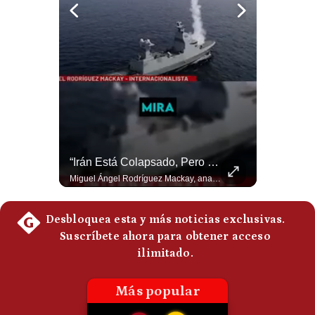
Politica
De
Cookies
Preguntas
Frecuentes
¿Qué Pasa Si Irán CIERRA El Estrecho De Ormuz? | #radar24
“Irán Está Colapsado, Pero EE.UU. Parece Desesperado” | #radar24
Un eventual control iraní sobre el estrecho de Ormuz cambiaría radicalmente el equilibrio de poder, así lo explicó el analista Roberto Heimovits. Además, explicó que países como Arabia Saudita, Qatar, Emiratos Árabes Unidos, Irak y Kuwait dependen de esa ruta para exportar petróleo, gas y fertilizantes. #Geopolitica #Irán #EstrechoDeOrmuz #Petroleo #NoticiasInternacionales #RobertoHeimovits #Shorts 👉 Suscríbete y activa la campana para no perderte nuestro análisis diario. 🌎 Síguenos en nuestras redes sociales: 📌 Web oficial: https://gestion.pe/mundo/ 📌 LinkedIn: http://bit.ly/3HYIET0 📌 X (Twitter): http://bit.ly/4noZtX9 📌 TikTok: http://bit.ly/4evB6TO
Miguel Ángel Rodríguez Mackay, analista internacional, sostiene que las negociaciones fueron impulsadas por Irán y no por Estados Unidos. Según su análisis, Teherán estaría debilitado militar y económicamente, aunque la narrativa internacional presenta a Trump como el líder desesperado por terminar una guerra que no puede ganar. #Geopolitica #Iran #DonaldTrump #RodriguezMackay #EEUU #NoticiasInternacionales #PoliticaInternacional #AnalisisGeopolitico #Shorts 👉 Suscríbete y activa la campana para no perderte nuestro análisis diario. 🌎 Síguenos en nuestras redes sociales: 📌 Web oficial: https://gestion.pe/mundo/ 📌 LinkedIn: http://bit.ly/3HYIET0 📌 X (Twitter): http://bit.ly/4noZtX9 📌 TikTok: http://bit.ly/4evB6TO