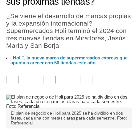
sus próximas tiendas?
Tu Dinero
¿Se viene el desarrollo de marcas propias
y la expansión internacional?
Finanzas Personales
Supermercados Holi terminó el 2024 con
Inmobiliarias
tres nuevas tiendas en Miraflores, Jesús
María y San Borja.
Plus G
“Holi”, la nueva marca de supermercados express que
Opinión
apunta a crecer con 50 tiendas este año
Editorial
Pregunta de hoy
Blogs
Tendencias
El plan de negocio de Holi para 2025 se ha dividido en dos
fases, cada una con metas claras para cada semestre. Foto:
Lujo
Referencial
Viajes