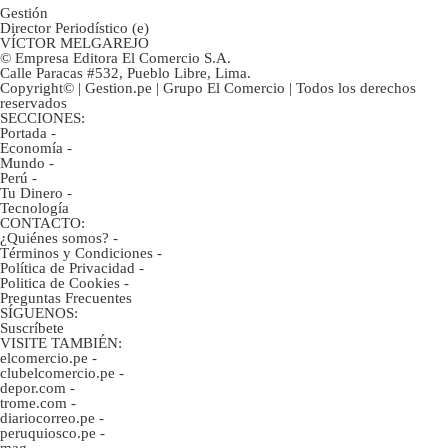
Gestión
Director Periodístico (e)
VÍCTOR MELGAREJO
© Empresa Editora El Comercio S.A.
Calle Paracas #532, Pueblo Libre, Lima.
Copyright© | Gestion.pe | Grupo El Comercio | Todos los derechos
reservados
SECCIONES:
Portada
-
Economía
-
Mundo
-
Perú
-
Tu Dinero
-
Tecnología
CONTACTO:
¿Quiénes somos?
-
Términos y Condiciones
-
Política de Privacidad
-
Politica de Cookies
-
Preguntas Frecuentes
SÍGUENOS:
Suscríbete
VISITE TAMBIÉN:
elcomercio.pe
-
clubelcomercio.pe
-
depor.com
-
trome.com
-
diariocorreo.pe
-
peruquiosco.pe
-
mag