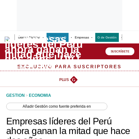
Últimas Noticias
Empresas G
Empresas
G de Gestión
Finanzas
Lo último
Peru Quiosco
SUSCRÍBETE
Portada
EXCLUSIVO PARA SUSCRIPTORES
Empresas
PLUS
G
Management & Empleo
GESTION
>
ECONOMIA
Economía
Añadir
Gestión
como fuente preferida en
Mercados
Empresas líderes del Perú
Perú
ahora ganan la mitad que hace
Política