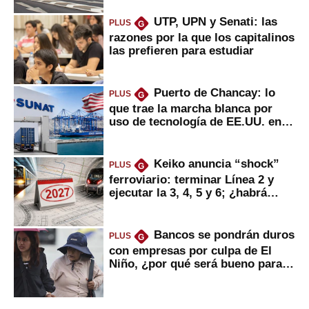
UTP, UPN y Senati: las
PLUS
G
razones por la que los capitalinos
las prefieren para estudiar
Puerto de Chancay: lo
PLUS
G
que trae la marcha blanca por
uso de tecnología de EE.UU. en
mercancías
Keiko anuncia “shock”
PLUS
G
ferroviario: terminar Línea 2 y
ejecutar la 3, 4, 5 y 6; ¿habrá
avances?
Bancos se pondrán duros
PLUS
G
con empresas por culpa de El
Niño, ¿por qué será bueno para
ahorristas?