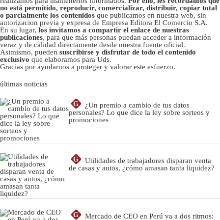
realizamos para mantenerlos informados.
Por ello, les recordamos que
no está permitido, reproducir, comercializar, distribuir, copiar total
o parcialmente los contenidos
que publicamos en nuestra web, sin
autorizacion previa y expresa de Empresa Editora El Comercio S.A.
En su lugar,
los invitamos a compartir el enlace de nuestras
publicaciones
, para que más personas puedan acceder a información
veraz y de calidad directamente desde nuestra fuente oficial.
Asimismo, pueden
suscribirse y disfrutar de todo el contenido
exclusivo
que elaboramos para Uds.
Gracias por ayudarnos a proteger y valorar este esfuerzo.
últimas noticias
G
¿Un premio a cambio de tus datos
personales? Lo que dice la ley sobre sorteos y
promociones
G
Utilidades de trabajadores disparan venta
de casas y autos, ¿cómo amasan tanta liquidez?
G
Mercado de CEO en Perú va a dos ritmos: