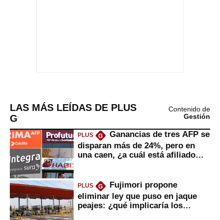
LAS MÁS LEÍDAS DE PLUS
Contenido de
G
Gestión
Ganancias de tres AFP se
PLUS
G
disparan más de 24%, pero en
una caen, ¿a cuál está afiliado
usted?
Fujimori propone
PLUS
G
eliminar ley que puso en jaque
peajes: ¿qué implicaría los
usuarios?