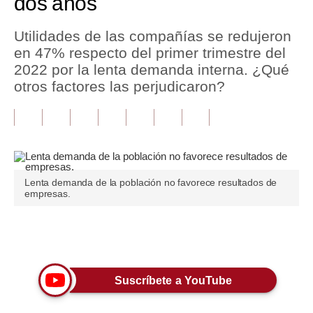
dos años
Tu Dinero
Utilidades de las compañías se redujeron
en 47% respecto del primer trimestre del
Finanzas Personales
2022 por la lenta demanda interna. ¿Qué
Inmobiliarias
otros factores las perjudicaron?
Plus G
Opinión
Editorial
Lenta demanda de la población no favorece resultados de
empresas.
Pregunta de hoy
Blogs
Únete a nuestro canal
Tendencias
Lujo
Suscríbete a YouTube
Viajes