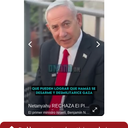
Notas Contratadas
Podcast
Gestión TV
Videos
Fotogalerías
gestion.pe
¿quiénes
Somos?
Términos
Y
¿El FIN De Infantino En La FIFA? El Grave Pronóstico Sobre Su Renuncia | #EnClaveEconómica
Netanyahu RECHAZA El Plan De Trump Para Gaza | Gestión Mundo
Condiciones
Luis Carrillo Pinto, presidente de APEMD pronostica meses muy difíciles para Infantino y sostiene que una mayor presión de la UEFA, junto con nuevas investigaciones periodísticas, podría llevarlo a dimitir. También menciona renuncias internas y acusaciones de que el proyecto fue impulsado por una sola persona. #GianniInfantino #FIFA #UEFA #LuisCarrilloPinto #APEMD #Futbol #NoticiasDeportivas #Mundial #Shorts 👉 Suscríbete y activa la campana para no perderte nuestro análisis diario. 🌎 Síguenos en nuestras redes sociales: 📌 Web oficial: https://gestion.pe/mundo/ 📌 LinkedIn: http://bit.ly/3HYIET0 📌 X (Twitter): http://bit.ly/4noZtX9 📌 TikTok: http://bit.ly/4evB6TO
El primer ministro israelí, Benjamín Netanyahu, aclaró que Israel NO ha aceptado la propuesta respaldada por Estados Unidos sobre el futuro y la desmilitarización de Gaza. ¿Se rompe la alianza estratégica entre Washington y Tel Aviv? #Netanyahu #Israel #Trump #Gaza #EstadosUnidos #Geopolitica #NoticiasInternacionales #Shorts 👉 Suscríbete y activa la campana para no perderte nuestro análisis diario. 🌎 Síguenos en nuestras redes sociales: 📌 Web oficial: https://gestion.pe/mundo/ 📌 LinkedIn: http://bit.ly/3HYIET0 📌 X (Twitter): http://bit.ly/4noZtX9 📌 TikTok: http://bit.ly/4evB6TO
Política
De
Privacidad