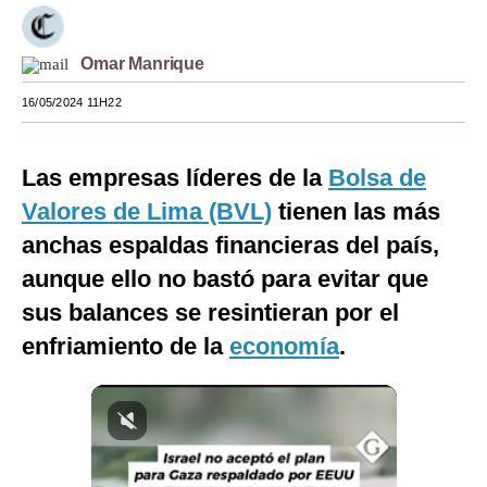
Moda
Omar Manrique
Estilos
16/05/2024 11H22
Mundo
EEUU
Las empresas líderes de la
Bolsa de
México
Valores de Lima (BVL)
tienen las más
anchas espaldas financieras del país,
España
aunque ello no bastó para evitar que
Internacional
sus balances se resintieran por el
Tecnología
enfriamiento de la
economía
.
Club del Suscriptor
Mix
G de Gestión