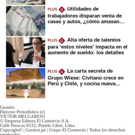
Utilidades de
PLUS
G
trabajadores disparan venta de
casas y autos, ¿cómo amasan
tanta liquidez?
Alta oferta de talentos
PLUS
G
para ‘estos niveles’ impacta en el
aumento de sueldo: los detalles
La carta secreta de
PLUS
G
Grupo Wiese: Civitano crece en
Perú y Chile, y cocina nueva
marca
Gestión
Director Periodístico (e)
VÍCTOR MELGAREJO
© Empresa Editora El Comercio S.A.
Calle Paracas #532, Pueblo Libre, Lima.
Copyright© | Gestion.pe | Grupo El Comercio | Todos los derechos
reservados