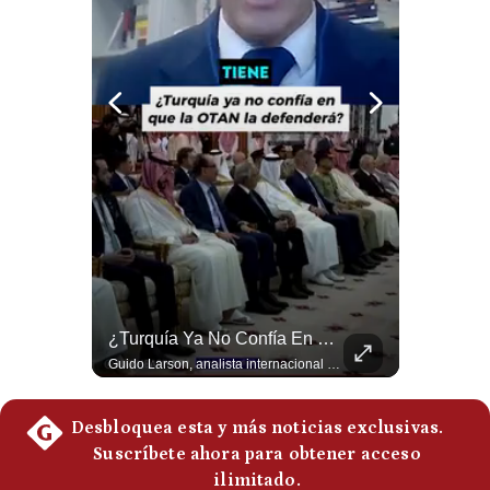
Notas Contratadas
Podcast
Gestión TV
Videos
Fotogalerías
gestion.pe
¿quiénes
La Frontera Española Colapsa ¿Qué Está Pasando En Ceuta? | Gestión Mundo
¿Turquía Ya No Confía En Que La OTAN La Defenderá? | Gestión Mundo
Somos?
La madrugada del 30 de julio de 2026 marcó un antes y un después en el Estrecho de Gibraltar. En cuestión de horas, cerca de 72.000 migrantes marroquíes ingresaron al territorio español de Ceuta, desbordando por completo a una ciudad de apenas 85.000 habitantes. En este video, explicamos los detalles de la emergencia humana y las ramificaciones geopolíticas del conflicto: la trampa de los rumores en redes sociales, el rol de Marruecos, el acercamiento de España a Argelia y la respuesta de la Unión Europea ante las amenazas de suspensión del Tratado Schengen. #Ceuta #España #Marruecos #Geopolitica #PedroSanchez #NoticiasInternacionales #Schengen #Europa #CrisisMigratoria 👉 Suscríbete y activa la campana para no perderte nuestro análisis diario. 🌎 Síguenos en nuestras redes sociales: 📌 Web oficial: https://gestion.pe/mundo/ 📌 LinkedIn: http://bit.ly/3HYIET0 📌 X (Twitter): http://bit.ly/4noZtX9 📌 TikTok: http://bit.ly/4evB6TO
Guido Larson, analista internacional plantea un escenario muy fuerte: Turquía estaría buscando nuevas garantías militares porque teme que la OTAN no responda si Israel llegara a atacarla. Luego aparece un elemento decisivo en el nuevo pacto regional: Pakistán es una potencia nuclear. 🚀 ¿Quieres entender el mundo sin ruido? Únete a nuestra comunidad y forma parte del cambio. #GestiónNewsroomLive #NoticiasGlobales #AnálisisGeopolítico #EconomíaMundial #IA #Geopolítica #LatinosEnUSA #NoticiasEnEspañol 👉 Suscríbete y activa la campana para no perderte nuestro análisis diario. 🌎 Síguenos en nuestras redes sociales: 📌 Web oficial: https://gestion.pe/mundo/ 📌 LinkedIn: http://bit.ly/3HYIET0 📌 X (Twitter): http://bit.ly/4noZtX9 📌 TikTok: http://bit.ly/4evB6TO
Términos
Y
Condiciones
Política
De
Privacidad