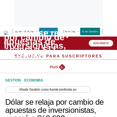
Últimas Noticias
Empresas G
Empresas
G de Gestión
Finanzas
Lo último
Peru Quiosco
SUSCRÍBETE
Portada
EXCLUSIVO PARA SUSCRIPTORES
Empresas
PLUS
G
Management & Empleo
GESTION
>
ECONOMIA
Economía
Añadir
Gestión
como fuente preferida en
Mercados
Dólar se relaja por cambio de
Perú
apuestas de inversionistas,
Política