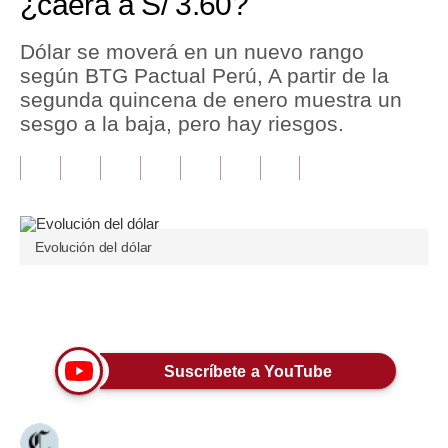
¿caerá a S/ 3.60?
Tu Dinero
Dólar se moverá en un nuevo rango
según BTG Pactual Perú, A partir de la
Finanzas Personales
segunda quincena de enero muestra un
Inmobiliarias
sesgo a la baja, pero hay riesgos.
Plus G
Opinión
Editorial
Evolución del dólar
Pregunta de hoy
Únete a nuestro canal
Blogs
Tendencias
Suscríbete a YouTube
Lujo
Viajes