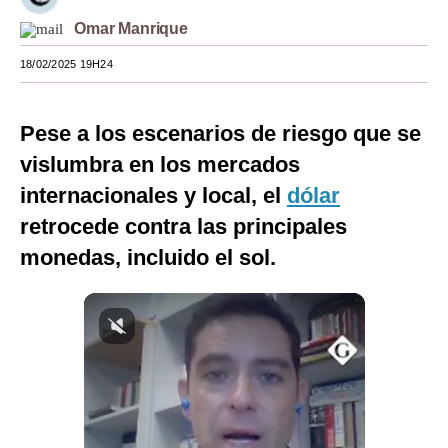
Omar Manrique
Moda
18/02/2025 19H24
Estilos
Mundo
Pese a los escenarios de riesgo que se
EEUU
vislumbra en los mercados
México
internacionales y local, el
dólar
retrocede contra las principales
España
monedas, incluido el sol.
Internacional
Tecnología
Club del Suscriptor
Mix
G de Gestión