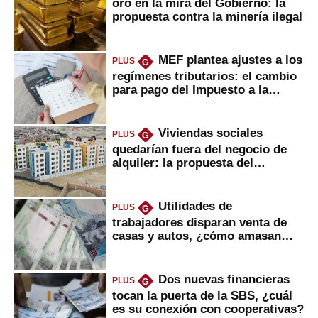
oro en la mira del Gobierno: la
propuesta contra la minería ilegal
MEF plantea ajustes a los
PLUS
G
regímenes tributarios: el cambio
para pago del Impuesto a la
Renta
Viviendas sociales
PLUS
G
quedarían fuera del negocio de
alquiler: la propuesta del
gobierno
Utilidades de
PLUS
G
trabajadores disparan venta de
casas y autos, ¿cómo amasan
tanta liquidez?
Dos nuevas financieras
PLUS
G
tocan la puerta de la SBS, ¿cuál
es su conexión con cooperativas?