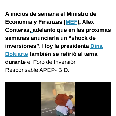
Moda
A inicios de semana el Ministro de
Estilos
Economía y Finanzas (
MEF
), Alex
Mundo
Conteras,
adelantó que en las próximas
semanas anunciaría un “shock de
EEUU
inversiones”. Hoy la presidenta
Dina
México
Boluarte
también se refirió al tema
España
durante
el Foro de Inversión
Responsable APEP- BID.
Internacional
Tecnología
Club del Suscriptor
Mix
G de Gestión