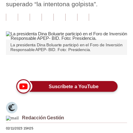
superado “la intentona golpista”.
Tu Dinero
Finanzas Personales
Inmobiliarias
La presidenta Dina Boluarte participó en el Foro de Inversión
Plus G
Responsable APEP- BID. Foto: Presidencia.
Opinión
Únete a nuestro canal
Editorial
Pregunta de hoy
Suscríbete a YouTube
Blogs
Tendencias
Redacción Gestión
Lujo
02/11/2023 15H25
Viajes