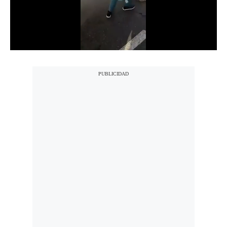
Notas Contratadas
Podcast
Gestión TV
Videos
Fotogalerías
gestion.pe
¿quiénes
Somos?
Términos
Y
Condiciones
Política
De
Privacidad