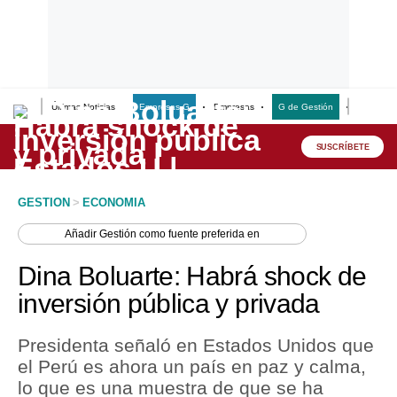
Últimas Noticias
Empresas G
Empresas
G de Gestión
Finanzas
Lo último
Peru Quiosco
SUSCRÍBETE
Portada
GESTION
>
ECONOMIA
Empresas
Añadir
Gestión
como fuente preferida en
Management & Empleo
Dina Boluarte: Habrá shock de
Economía
inversión pública y privada
Mercados
Presidenta señaló en Estados Unidos que
Perú
el Perú es ahora un país en paz y calma,
lo que es una muestra de que se ha
Política