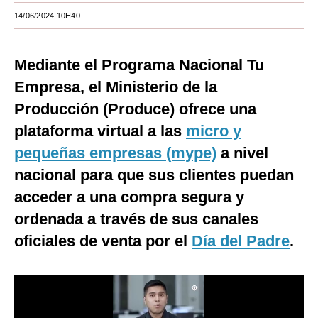
14/06/2024 10H40
Moda
Estilos
Mediante el Programa Nacional Tu
Mundo
Empresa, el Ministerio de la
Producción (Produce) ofrece una
EEUU
plataforma virtual a las
micro y
México
pequeñas empresas (mype)
a nivel
España
nacional para que sus clientes puedan
Internacional
acceder a una compra segura y
ordenada a través de sus canales
Tecnología
oficiales de venta por el
Día del Padre
.
Club del Suscriptor
Mix
G de Gestión