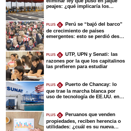
eliminar ley que puso en jaque
peajes: ¿qué implicaría los
usuarios?
Perú se “bajó del barco”
PLUS
G
de crecimiento de países
emergentes: esto se perdió desde
2022
UTP, UPN y Senati: las
PLUS
G
razones por la que los capitalinos
las prefieren para estudiar
Puerto de Chancay: lo
PLUS
G
que trae la marcha blanca por
uso de tecnología de EE.UU. en
mercancías
Peruanos que venden
PLUS
G
propiedades, reciben herencia o
utilidades: ¿cuál es su nueva