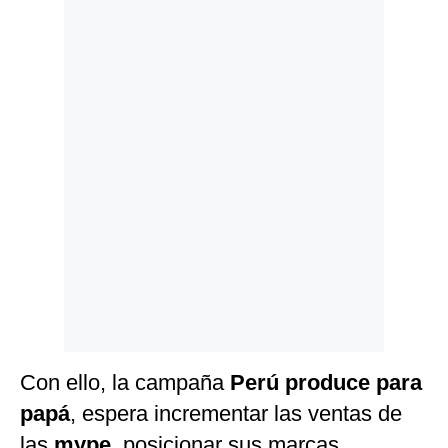
Politica
De
Cookies
Preguntas
Frecuentes
Con ello, la campaña
Perú produce para
papá
, espera incrementar las ventas de
las
mype
, posicionar sus marcas