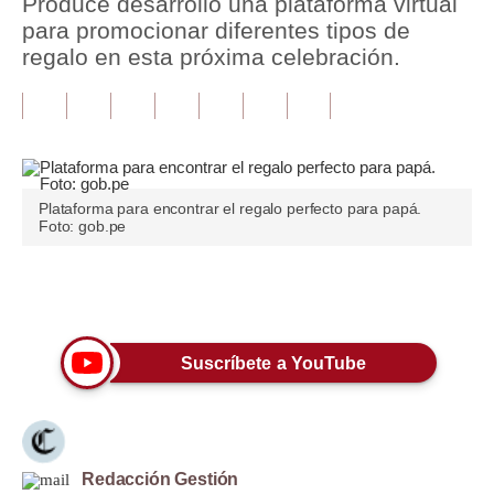
Produce desarrolló una plataforma virtual
para promocionar diferentes tipos de
Tu Dinero
regalo en esta próxima celebración.
Finanzas Personales
Inmobiliarias
Plus G
Plataforma para encontrar el regalo perfecto para papá.
Opinión
Foto: gob.pe
Editorial
Únete a nuestro canal
Pregunta de hoy
Blogs
Suscríbete a YouTube
Tendencias
Lujo
Redacción Gestión
Viajes