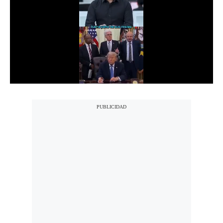
Notas Contratadas
Podcast
Gestión TV
Videos
Fotogalerías
gestion.pe
¿quiénes
Somos?
Términos
Y
Condiciones
Política
De
Privacidad