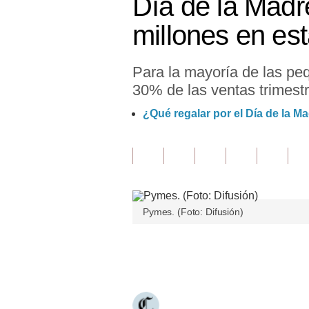
Día de la Madr
Finanzas Personales
millones en es
Inmobiliarias
Para la mayoría de las pe
Plus G
30% de las ventas trimestr
Opinión
¿Qué regalar por el Día de la M
Editorial
Pregunta de hoy
Blogs
Pymes. (Foto: Difusión)
Tendencias
Lujo
Únete a nuestro canal
Viajes
Moda