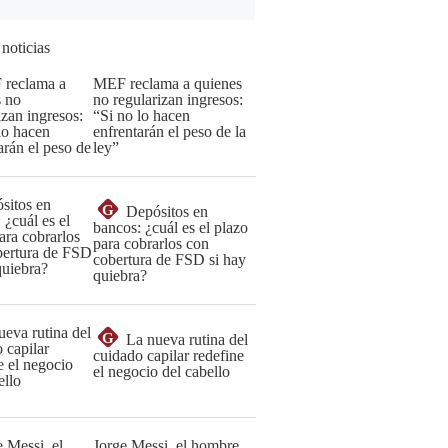
 noticias
MEF reclama a quienes
no regularizan ingresos:
“Si no lo hacen
enfrentarán el peso de la
ley”
G
Depósitos en
bancos: ¿cuál es el plazo
para cobrarlos con
cobertura de FSD si hay
quiebra?
G
La nueva rutina del
cuidado capilar redefine
el negocio del cabello
Jorge Messi, el hombre