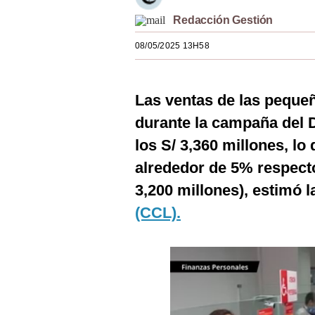
Estilos
Redacción Gestión
Mundo
08/05/2025 13H58
EEUU
Las ventas de las peque
México
durante la campaña del D
España
los S/ 3,360 millones, lo
Internacional
alrededor de 5% respecto
Tecnología
3,200 millones), estimó
(CCL).
Club del Suscriptor
Mix
G de Gestión
Notas Contratadas