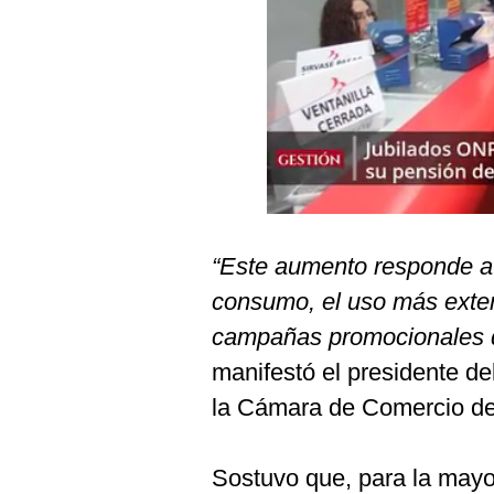
Podcast
Gestión TV
Videos
Fotogalerías
gestion.pe
“Este aumento responde a
¿quiénes
consumo, el uso más exten
Somos?
campañas promocionales q
Términos
Y
manifestó el presidente 
Condiciones
la Cámara de Comercio de
Política
De
Privacidad
Sostuvo que, para la mayo
Politica