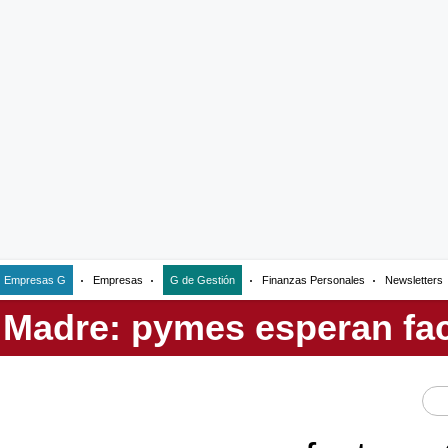
Empresas G
Empresas
G de Gestión
Finanzas Personales
Newsletters