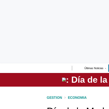
Lo último
Peru Quiosco
Portada
Empresas
Management & Empleo
Economía
Últimas Noticias
Mercados
Perú
Política
GESTION
>
ECONOMIA
Tu Dinero