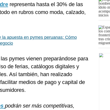
adre
representa hasta el 30% de las
e todo en rubros como moda, calzado,
y la apuesta en pymes peruanas: Cómo
 negocio
 las pymes vienen preparándose para
o de ferias, catálogos digitales y
es. Así también, han realizado
facilitar medios de pago y capital de
nsumidores.
es
podrán ser más competitivas,