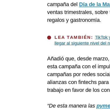
De
campaña del
Día de la M
Cookies
ventas trimestrales, sobr
Preguntas
Frecuentes
regalos y gastronomía.
LEA TAMBIÉN:
TikTok 
llegar al siguiente nivel del
Añadió que, desde marzo,
esta campaña con el impuls
campañas por redes social
alianzas con fintechs para 
trabajo en favor de los co
“De esta manera las
pym