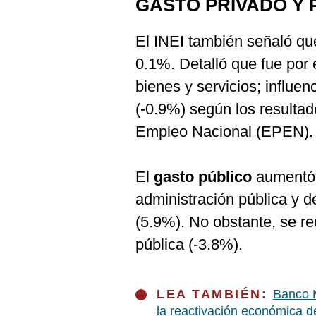
GASTO PRIVADO Y 
El INEI también señaló qu
0.1%. Detalló que fue por 
bienes y servicios; influe
(-0.9%) según los resulta
Empleo Nacional (EPEN).
El
gasto público
aumentó 
administración pública y 
(5.9%). No obstante, se r
pública (-3.8%).
LEA TAMBIÉN:
Banco M
la reactivación económica d