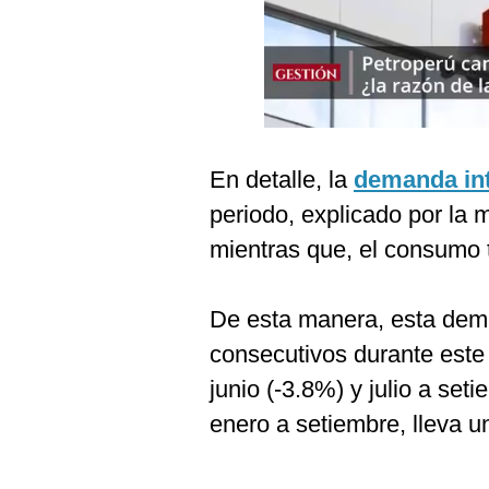
Podcast
Gestión TV
Videos
Fotogalerías
En detalle, la
demanda in
periodo, explicado por la m
gestion.pe
mientras que, el consumo t
¿quiénes
Somos?
De esta manera, esta dema
Términos
consecutivos durante este 
Y
Condiciones
junio (-3.8%) y julio a se
Política
enero a setiembre, lleva u
De
Privacidad
Politica