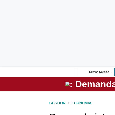
Lo último
Peru Quiosco
Portada
Empresas
Management & Empleo
Economía
Últimas Noticias
Mercados
Perú
Política
GESTION
>
ECONOMIA
Tu Dinero