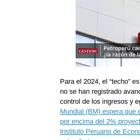
Podcast
Gestión TV
Videos
Fotogalerías
gestion.pe
¿quiénes
Para el 2024, el “techo” 
Somos?
no se han registrado avan
Términos
control de los ingresos y 
Y
Condiciones
Mundial (BM) espera que el
Política
por encima del 2% proyecta
De
Privacidad
Instituto Peruano de Econ
Politica