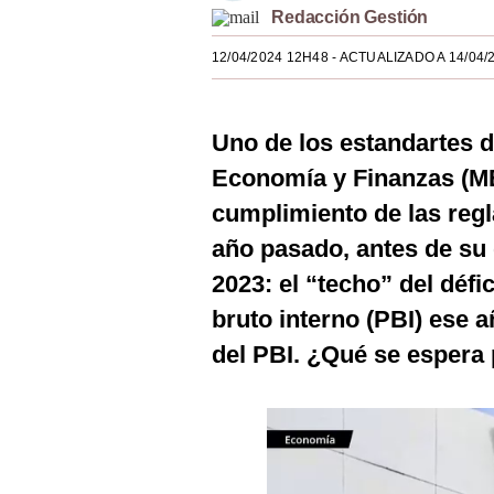
Redacción Gestión
Estilos
12/04/2024 12H48
- ACTUALIZADO A 14/04/
Mundo
EEUU
Uno de los estandartes de
México
Economía y Finanzas (MEF
España
cumplimiento de las regl
Internacional
año pasado, antes de su 
2023: el “techo” del défi
Tecnología
bruto interno (PBI) ese 
Club del Suscriptor
del PBI. ¿Qué se espera 
Mix
G de Gestión
Notas Contratadas