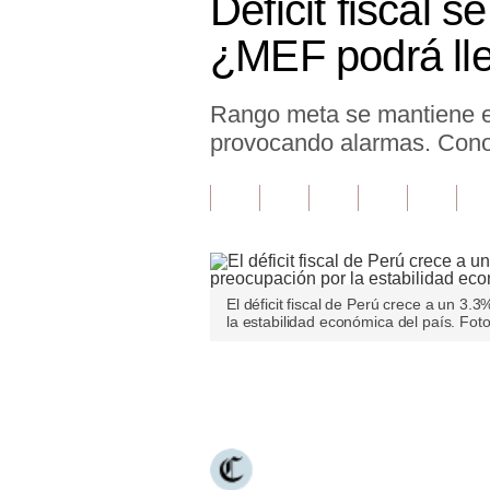
Déficit fiscal 
Finanzas Personales
¿MEF podrá lle
Inmobiliarias
Rango meta se mantiene en
Plus G
provocando alarmas. Cono
Opinión
Editorial
Pregunta de hoy
Blogs
El déficit fiscal de Perú crece a un 
la estabilidad económica del país. Fo
Tendencias
Lujo
Únete a nuestro canal
Viajes
Moda