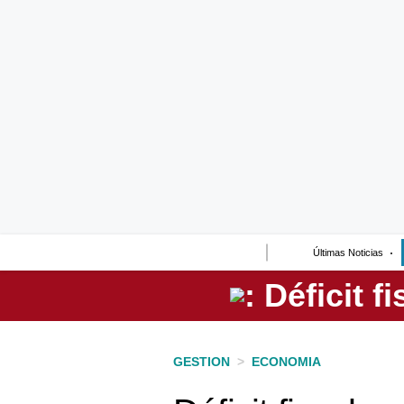
Lo último
Peru Quiosco
Portada
Empresas
Management & Empleo
Economía
Últimas Noticias
Mercados
Perú
Política
GESTION
>
ECONOMIA
Tu Dinero