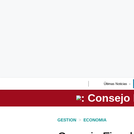
Lo último
Peru Quiosco
Portada
Empresas
Management & Empleo
Economía
Últimas Noticias
Mercados
Perú
Política
GESTION
>
ECONOMIA
Tu Dinero