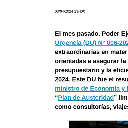
Estilos
03/04/2024 23H00
Mundo
EEUU
El mes pasado, Poder Ej
México
Urgencia (DU) N° 006-20
extraordinarias en mater
España
orientadas a asegurar la s
Internacional
presupuestario y la efici
Tecnología
2024. Este DU fue el resu
Club del Suscriptor
ministro de Economía y 
“
Plan de Austeridad
” lim
Mix
como consultorías, viaje
G de Gestión
Notas Contratadas