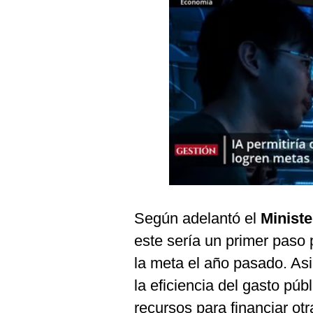
Podcast
Gestión TV
Videos
Fotogalerías
gestion.pe
¿quiénes
Somos?
Términos
Según adelantó el
Minist
Y
Condiciones
este sería un primer paso p
Política
la meta el año pasado. As
De
Privacidad
la eficiencia del gasto púb
Politica
recursos para financiar otr