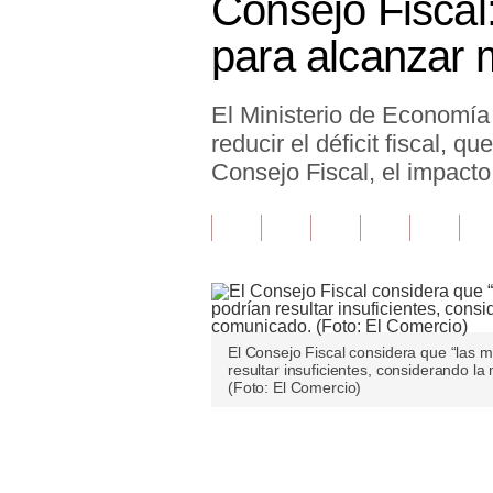
Consejo Fiscal:
Finanzas Personales
para alcanzar m
Inmobiliarias
El Ministerio de Economía
Plus G
reducir el déficit fiscal, 
Opinión
Consejo Fiscal, el impacto 
Editorial
Pregunta de hoy
Blogs
Tendencias
El Consejo Fiscal considera que “las me
resultar insuficientes, considerando la
Lujo
(Foto: El Comercio)
Viajes
Únete a nuestro canal
Moda