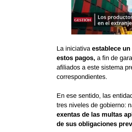
Podcast
Gestión TV
Videos
Fotogalerías
La iniciativa
establece un
estos pagos,
a fin de gara
gestion.pe
afiliados a este sistema pr
¿quiénes
correspondientes.
Somos?
Términos
En ese sentido, las entida
Y
Condiciones
tres niveles de gobierno: n
Política
exentas de las multas apl
De
Privacidad
de sus obligaciones prev
Politica