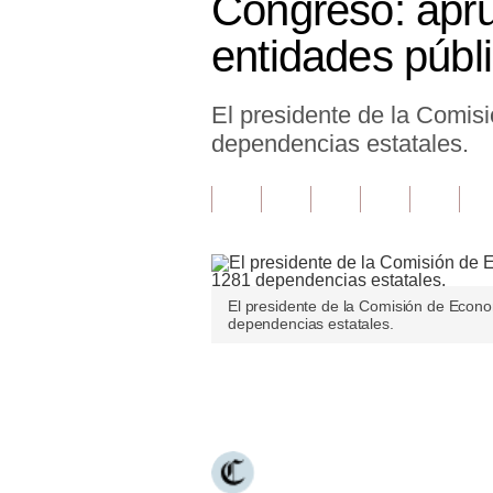
Congreso: apr
Finanzas Personales
entidades públ
Inmobiliarias
El presidente de la Comis
Plus G
dependencias estatales.
Opinión
Editorial
Pregunta de hoy
Blogs
El presidente de la Comisión de Econom
dependencias estatales.
Tendencias
Lujo
Únete a nuestro canal
Viajes
Moda