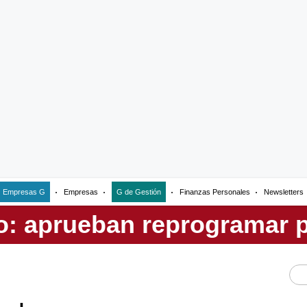
Empresas G
Empresas
G de Gestión
Finanzas Personales
Newsletters