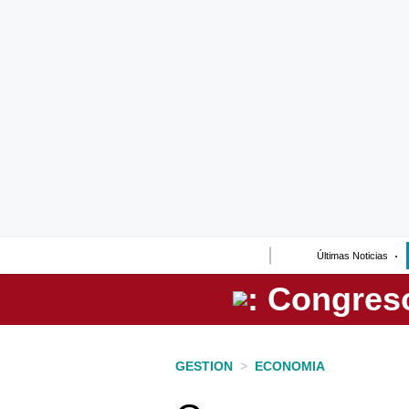
Lo último
Peru Quiosco
Portada
Empresas
Management & Empleo
Economía
Últimas Noticias
Mercados
Perú
Política
GESTION
>
ECONOMIA
Tu Dinero