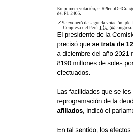
De
Cookies
En primera votación, el
#PlenoDelCong
del PL 2405.
Preguntas
Frecuentes
📌Se exoneró de segunda votación.
pic
— Congreso del Perú 🇵🇪 (@congreso
El presidente de la Comis
precisó que
se trata de 1
a diciembre del año 2021
8190 millones de soles po
efectuados.
Las facilidades que se les
reprogramación de la deu
afiliados
, indicó el parlame
En tal sentido, los efecto