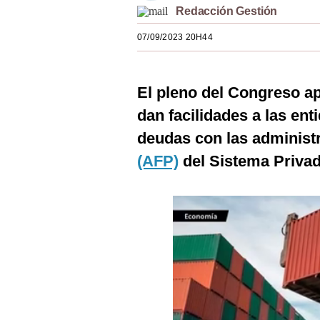
Redacción Gestión
Estilos
07/09/2023 20H44
Mundo
EEUU
El pleno del Congreso ap
México
dan facilidades a las en
España
deudas con las administ
Internacional
(AFP)
del Sistema Priva
Tecnología
Club del Suscriptor
Mix
G de Gestión
Notas Contratadas