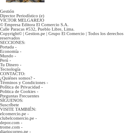
Gestión
Director Periodístico (e)
VÍCTOR MELGAREJO
© Empresa Editora El Comercio S.A.
Calle Paracas #532, Pueblo Libre, Lima.
Copyright© | Gestion.pe | Grupo El Comercio | Todos los derechos
reservados
SECCIONES:
Portada
-
Economía
-
Mundo
-
Perú
-
Tu Dinero
-
Tecnología
CONTACTO:
¿Quiénes somos?
-
Términos y Condiciones
-
Política de Privacidad
-
Politica de Cookies
-
Preguntas Frecuentes
SÍGUENOS:
Suscríbete
VISITE TAMBIÉN:
elcomercio.pe
-
clubelcomercio.pe
-
depor.com
-
trome.com
-
diariocorreo.pe
-