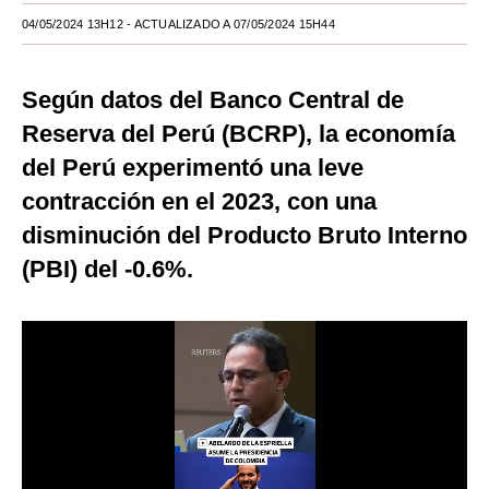
04/05/2024 13H12
- ACTUALIZADO A 07/05/2024 15H44
Moda
Estilos
Según datos del Banco Central de
Mundo
Reserva del Perú (BCRP), la economía
del Perú experimentó una leve
EEUU
contracción en el 2023, con una
México
disminución del Producto Bruto Interno
España
(PBI) del -0.6%.
Internacional
Tecnología
Club del Suscriptor
Mix
G de Gestión