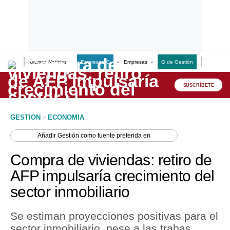
Últimas Noticias
Empresas G
Empresas
G de Gestión
Finanzas
Lo último
Peru Quiosco
SUSCRÍBETE
Portada
GESTION
>
ECONOMIA
Empresas
Añadir
Gestión
como fuente preferida en
Management & Empleo
Compra de viviendas: retiro de
Economía
AFP impulsaría crecimiento del
sector inmobiliario
Mercados
Perú
Se estiman proyecciones positivas para el
sector inmobiliario, pese a las trabas
Política