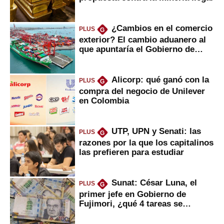
¿Cambios en el comercio
PLUS
G
exterior? El cambio aduanero al
que apuntaría el Gobierno de
Fujimori
Alicorp: qué ganó con la
PLUS
G
compra del negocio de Unilever
en Colombia
UTP, UPN y Senati: las
PLUS
G
razones por la que los capitalinos
las prefieren para estudiar
Sunat: César Luna, el
PLUS
G
primer jefe en Gobierno de
Fujimori, ¿qué 4 tareas se
marcan urgentes?