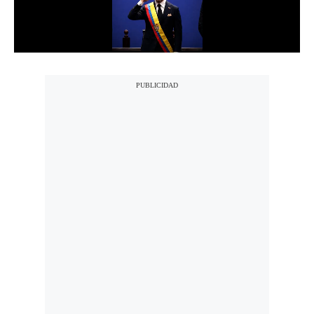
Notas Contratadas
Podcast
Gestión TV
Videos
Fotogalerías
gestion.pe
¿quiénes
Somos?
Términos
Y
Condiciones
Política
De
Privacidad