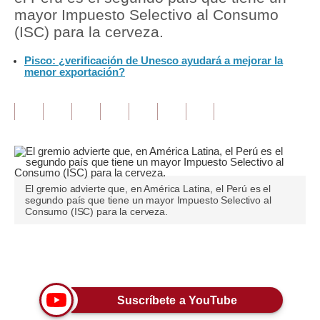
mayor Impuesto Selectivo al Consumo
Tu Dinero
(ISC) para la cerveza.
Finanzas Personales
Pisco: ¿verificación de Unesco ayudará a mejorar la
menor exportación?
Inmobiliarias
Plus G
Opinión
Editorial
El gremio advierte que, en América Latina, el Perú es el
Pregunta de hoy
segundo país que tiene un mayor Impuesto Selectivo al
Consumo (ISC) para la cerveza.
Blogs
Tendencias
Únete a nuestro canal
Lujo
Suscríbete a YouTube
Viajes