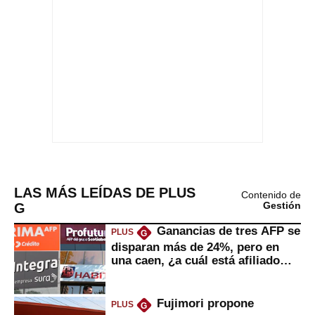
LAS MÁS LEÍDAS DE PLUS
Contenido de
G
Gestión
Ganancias de tres AFP se
PLUS
G
disparan más de 24%, pero en
una caen, ¿a cuál está afiliado
usted?
Fujimori propone
PLUS
G