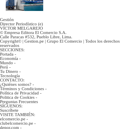
mercancías
Gestión
Director Periodístico (e)
VÍCTOR MELGAREJO
© Empresa Editora El Comercio S.A.
Calle Paracas #532, Pueblo Libre, Lima.
Copyright© | Gestion.pe | Grupo El Comercio | Todos los derechos
reservados
SECCIONES:
Portada
-
Economía
-
Mundo
-
Perú
-
Tu Dinero
-
Tecnología
CONTACTO:
¿Quiénes somos?
-
Términos y Condiciones
-
Política de Privacidad
-
Politica de Cookies
-
Preguntas Frecuentes
SÍGUENOS:
Suscríbete
VISITE TAMBIÉN:
elcomercio.pe
-
clubelcomercio.pe
-
depor.com
-