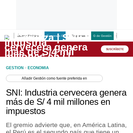
Últimas Noticias
Empresas G
Empresas
G de Gestión
Finanzas
Lo último
Peru Quiosco
SUSCRÍBETE
Portada
GESTION
>
ECONOMIA
Empresas
Añadir
Gestión
como fuente preferida en
Management & Empleo
SNI: Industria cervecera genera
Economía
más de S/ 4 mil millones en
impuestos
Mercados
Perú
El gremio advierte que, en América Latina,
el Perú es el segundo país que tiene un
Política