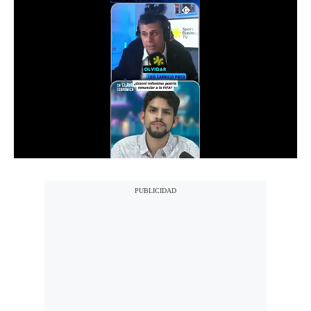
Notas Contratadas
Podcast
Gestión TV
Videos
Fotogalerías
gestion.pe
¿quiénes
Somos?
Términos
Y
Condiciones
Política
De
Privacidad