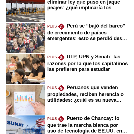
eliminar ley que puso en jaque
peajes: ¿qué implicaría los
usuarios?
Perú se “bajó del barco”
PLUS
G
de crecimiento de países
emergentes: esto se perdió desde
2022
UTP, UPN y Senati: las
PLUS
G
razones por la que los capitalinos
las prefieren para estudiar
Peruanos que venden
PLUS
G
propiedades, reciben herencia o
utilidades: ¿cuál es su nueva
inversión clave?
Puerto de Chancay: lo
PLUS
G
que trae la marcha blanca por
uso de tecnología de EE.UU. en