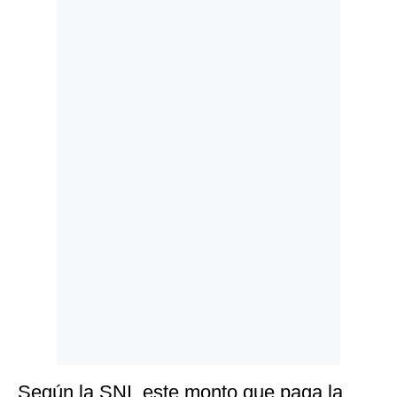
Politica
De
Cookies
Preguntas
Frecuentes
Según la SNI, este monto que paga la