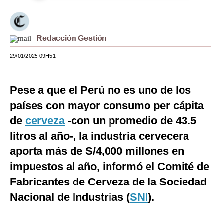
Moda
Estilos
Redacción Gestión
Mundo
29/01/2025 09H51
EEUU
Pese a que el Perú no es uno de los
México
países con mayor consumo per cápita
España
de
cerveza
-con un promedio de 43.5
Internacional
litros al año-, la industria cervecera
aporta más de S/4,000 millones en
Tecnología
impuestos al año, informó el Comité de
Club del Suscriptor
Fabricantes de Cerveza de la Sociedad
Mix
Nacional de Industrias (
SNI
).
G de Gestión