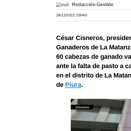
Redacción Gestión
Estilos
28/12/2022 15H40
Mundo
EEUU
César Cisneros, preside
México
Ganaderos de La Matanz
España
60 cabezas de ganado va
Internacional
ante la falta de pasto a 
en el distrito de La Mat
Tecnología
de
Piura
.
Club del Suscriptor
Mix
G de Gestión
Notas Contratadas