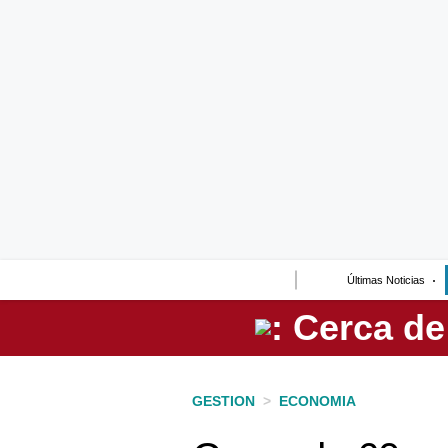
Lo último
Peru Quiosco
Portada
Empresas
Management & Empleo
Economía
Últimas Noticias
Mercados
Perú
Política
GESTION
>
ECONOMIA
Tu Dinero