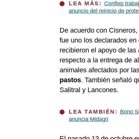
De
LEA MÁS:
Confiep traba
Cookies
anuncio del reinicio de prot
Preguntas
Frecuentes
De acuerdo con Cisneros, p
fue uno los declarados en
recibieron el apoyo de las
respecto a la entrega de a
animales afectados por la
pastos
. También señaló q
Salitral y Lancones.
LEA TAMBIÉN:
Bono Se
anuncia Midagri
El pasado 13 de octubre 