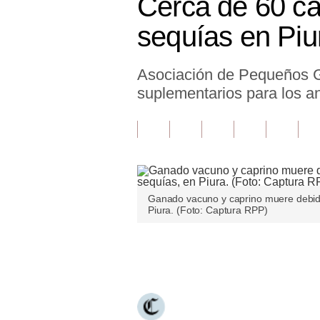
Cerca de 60 c
Finanzas Personales
sequías en Piu
Inmobiliarias
Asociación de Pequeños G
Plus G
suplementarios para los a
Opinión
Editorial
Pregunta de hoy
Blogs
Ganado vacuno y caprino muere debido 
Piura. (Foto: Captura RPP)
Tendencias
Lujo
Únete a nuestro canal
Viajes
Moda