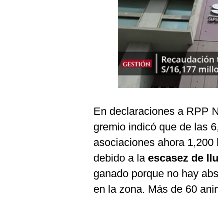
Podcast
Gestión TV
Videos
Fotogalerías
gestion.pe
En declaraciones a RPP No
¿quiénes
gremio indicó que de las 6
Somos?
asociaciones ahora 1,200 
Términos
debido a la
escasez de ll
Y
Condiciones
ganado porque no hay abs
Política
en la zona. Más de 60 ani
De
Privacidad
Politica