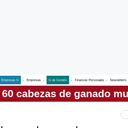
Empresas G
Empresas
G de Gestión
Finanzas Personales
Newsletters