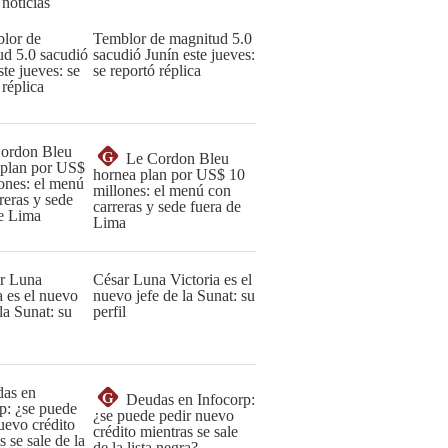
 noticias
Temblor de magnitud 5.0
sacudió Junín este jueves:
se reportó réplica
G
Le Cordon Bleu
hornea plan por US$ 10
millones: el menú con
carreras y sede fuera de
Lima
César Luna Victoria es el
nuevo jefe de la Sunat: su
perfil
G
Deudas en Infocorp:
¿se puede pedir nuevo
crédito mientras se sale
de la lista negra?