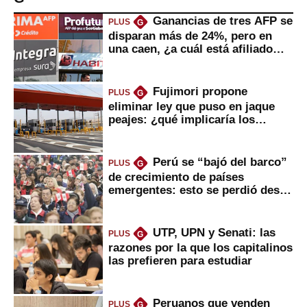
Ganancias de tres AFP se
PLUS
G
disparan más de 24%, pero en
una caen, ¿a cuál está afiliado
usted?
Fujimori propone
PLUS
G
eliminar ley que puso en jaque
peajes: ¿qué implicaría los
usuarios?
Perú se “bajó del barco”
PLUS
G
de crecimiento de países
emergentes: esto se perdió desde
2022
UTP, UPN y Senati: las
PLUS
G
razones por la que los capitalinos
las prefieren para estudiar
Peruanos que venden
PLUS
G