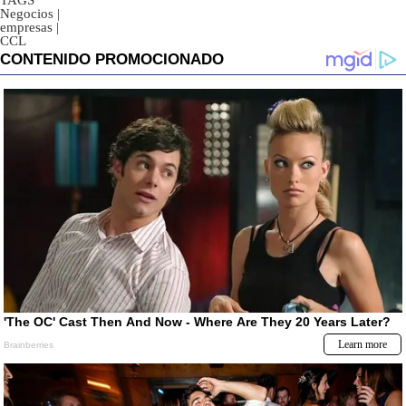
TAGS
Negocios
|
empresas
|
CCL