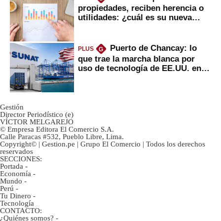
propiedades, reciben herencia o
utilidades: ¿cuál es su nueva
inversión clave?
Puerto de Chancay: lo
PLUS
G
que trae la marcha blanca por
uso de tecnología de EE.UU. en
mercancías
Gestión
Director Periodístico (e)
VÍCTOR MELGAREJO
© Empresa Editora El Comercio S.A.
Calle Paracas #532, Pueblo Libre, Lima.
Copyright© | Gestion.pe | Grupo El Comercio | Todos los derechos
reservados
SECCIONES:
Portada
-
Economía
-
Mundo
-
Perú
-
Tu Dinero
-
Tecnología
CONTACTO:
¿Quiénes somos?
-