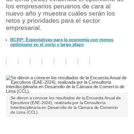
los empresarios peruanos de cara al
Tu Dinero
nuevo año y muestra cuáles serán los
retos y prioridades para el sector
Finanzas Personales
empresarial.
Inmobiliarias
BCRP: Expectativas para la economía con menos
optimismo en el corto y largo plazo
Plus G
Opinión
Editorial
Pregunta de hoy
Blogs
Se dieron a conocer los resultados de la Encuesta Anual de
Ejecutivos (EAE-2024), realizada por la Consultoría
Tendencias
Interdisciplinaria en Desarrollo de la Cámara de Comercio
de Lima (CCL).
Lujo
Viajes
Únete a nuestro canal