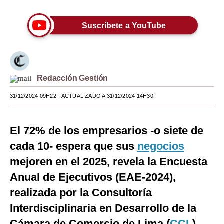
Moda
Suscríbete a YouTube
Estilos
Mundo
EEUU
Redacción Gestión
México
31/12/2024 09H22
- ACTUALIZADO A 31/12/2024 14H30
España
El 72% de los empresarios -o siete de
Internacional
cada 10- espera que sus
negocios
Tecnología
mejoren en el 2025, revela la Encuesta
Club del Suscriptor
Anual de Ejecutivos (EAE-2024),
realizada por la Consultoría
Mix
Interdisciplinaria en Desarrollo de la
G de Gestión
Cámara de Comercio de Lima (
CCL
).