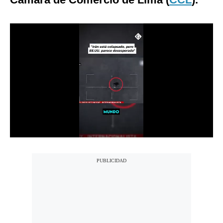
Notas Contratadas
Podcast
Gestión TV
Videos
Fotogalerías
gestion.pe
¿quiénes
Somos?
Términos
Y
Condiciones
Política
De
Privacidad