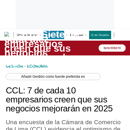
Últimas Noticias
Empresas G
Empresas
G de Gestión
Finanzas
Lo último
Peru Quiosco
SUSCRÍBETE
Portada
GESTION
>
ECONOMIA
Empresas
Añadir
Gestión
como fuente preferida en
Management & Empleo
CCL: 7 de cada 10
Economía
empresarios creen que sus
negocios mejorarán en 2025
Mercados
Perú
Una encuesta de la Cámara de Comercio
de Lima (CCL) evidencia el optimismo de
Política