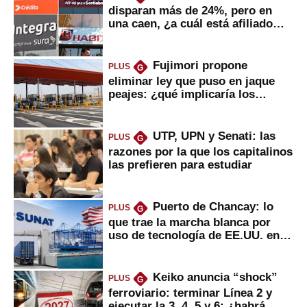
disparan más de 24%, pero en
una caen, ¿a cuál está afiliado
usted?
Fujimori propone
PLUS
G
eliminar ley que puso en jaque
peajes: ¿qué implicaría los
usuarios?
UTP, UPN y Senati: las
PLUS
G
razones por la que los capitalinos
las prefieren para estudiar
Puerto de Chancay: lo
PLUS
G
que trae la marcha blanca por
uso de tecnología de EE.UU. en
mercancías
Keiko anuncia “shock”
PLUS
G
ferroviario: terminar Línea 2 y
ejecutar la 3, 4, 5 y 6; ¿habrá