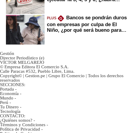
avances?
Bancos se pondrán duros
PLUS
G
con empresas por culpa de El
Niño, ¿por qué será bueno para
ahorristas?
Gestión
Director Periodístico (e)
VÍCTOR MELGAREJO
© Empresa Editora El Comercio S.A.
Calle Paracas #532, Pueblo Libre, Lima.
Copyright© | Gestion.pe | Grupo El Comercio | Todos los derechos
reservados
SECCIONES:
Portada
-
Economía
-
Mundo
-
Perú
-
Tu Dinero
-
Tecnología
CONTACTO:
¿Quiénes somos?
-
Términos y Condiciones
-
Política de Privacidad
-