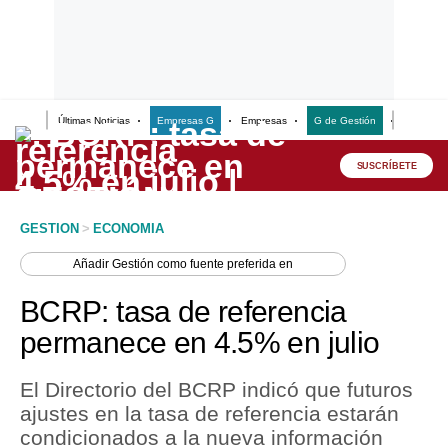
Últimas Noticias
Empresas G
Empresas
G de Gestión
Finanzas
Lo último
Peru Quiosco
SUSCRÍBETE
Portada
GESTION
>
ECONOMIA
Empresas
Añadir
Gestión
como fuente preferida en
Management & Empleo
BCRP: tasa de referencia
Economía
permanece en 4.5% en julio
Mercados
El Directorio del BCRP indicó que futuros
Perú
ajustes en la tasa de referencia estarán
condicionados a la nueva información
Política