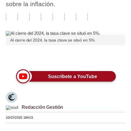
sobre la inflación.
Tu Dinero
Finanzas Personales
Inmobiliarias
Al cierre del 2024, la tasa clave se situó en 5%.
Plus G
Opinión
Únete a nuestro canal
Editorial
Suscríbete a YouTube
Pregunta de hoy
Blogs
Tendencias
Redacción Gestión
Lujo
10/07/2025 18H15
Viajes