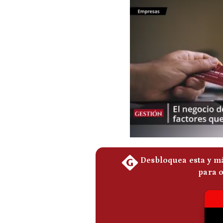
Podcast
Gestión TV
Videos
Fotogalerías
gestion.pe
¿quiénes
Somos?
Términos
Y
Condiciones
Política
De
Privacidad
Politica