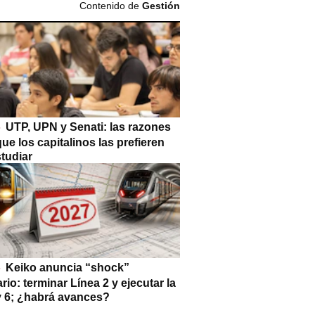
Contenido de
Gestión
UTP, UPN y Senati: las razones
que los capitalinos las prefieren
tudiar
Keiko anuncia “shock”
ario: terminar Línea 2 y ejecutar la
 y 6; ¿habrá avances?