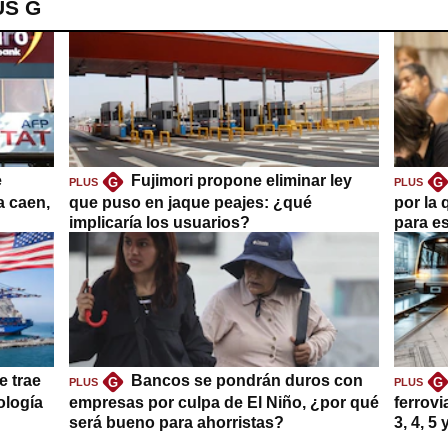
US G
e
Fujimori propone eliminar ley
G
G
PLUS
PLUS
a caen,
que puso en jaque peajes: ¿qué
por la 
implicaría los usuarios?
para es
e trae
Bancos se pondrán duros con
G
G
PLUS
PLUS
ología
empresas por culpa de El Niño, ¿por qué
ferrovi
será bueno para ahorristas?
3, 4, 5