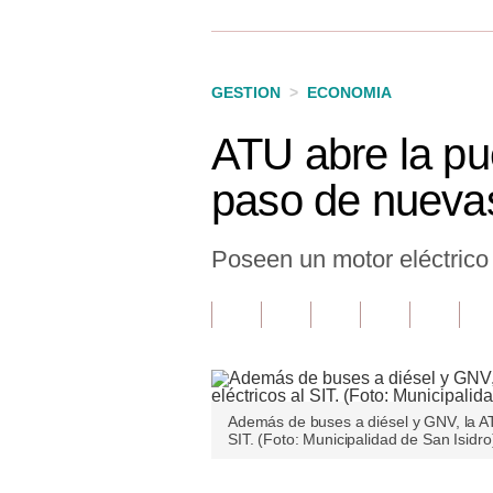
Finanzas Personales
Inmobiliarias
GESTION
>
ECONOMIA
Plus G
ATU abre la pue
Opinión
paso de nuevas
Editorial
Pregunta de hoy
Poseen un motor eléctrico
Blogs
Tendencias
Lujo
Además de buses a diésel y GNV, la ATU
Viajes
SIT. (Foto: Municipalidad de San Isidro
Moda