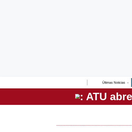
Lo último
Peru Quiosco
Portada
Empresas
Management & Empleo
Economía
Últimas Noticias
Mercados
Perú
Política
Tu Dinero