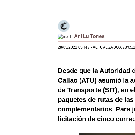
Únete a nuestro canal
Estilos
Mundo
EEUU
Ani Lu Torres
México
28/05/2022 05H47
- ACTUALIZADO A 28/05/
España
Internacional
Desde que la Autoridad 
Tecnología
Callao (ATU) asumió la a
de Transporte (SIT), en e
Club del Suscriptor
paquetes de rutas de las
Mix
complementarios. Para ju
G de Gestión
licitación de cinco corr
Notas Contratadas