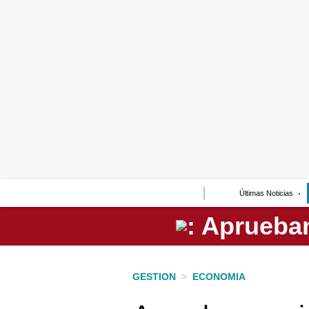
Lo último
Peru Quiosco
Portada
Empresas
Management & Empleo
Economía
Últimas Noticias
Mercados
Perú
Política
GESTION
>
ECONOMIA
Tu Dinero