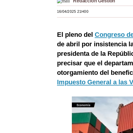
Redacción Gestión
Estilos
16/04/2025 21H00
Mundo
EEUU
El pleno del
Congreso de
México
de abril por insistencia 
presidenta de la Repúbli
España
precisar que el departa
Internacional
otorgamiento del benefici
Tecnología
Impuesto General a las V
Club del Suscriptor
Mix
G de Gestión
Notas Contratadas