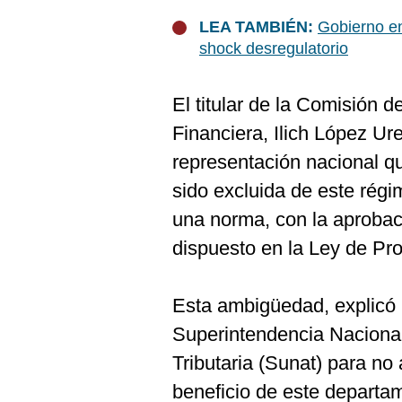
De
Cookies
LEA TAMBIÉN:
Gobierno en
Preguntas
shock desregulatorio
Frecuentes
El titular de la Comisión 
Financiera, Ilich López Ure
representación nacional q
sido excluida de este régim
una norma, con la aprobac
dispuesto en la Ley de Pr
Esta ambigüedad, explicó 
Superintendencia Naciona
Tributaria (Sunat) para no a
beneficio de este departa