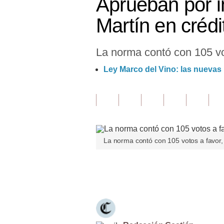
Aprueban por i
Finanzas Personales
Martín en crédi
Inmobiliarias
La norma contó con 105 vot
Plus G
Ley Marco del Vino: las nuevas p
Opinión
Editorial
Pregunta de hoy
Blogs
La norma contó con 105 votos a favor,
Tendencias
Únete a nuestro canal
Lujo
Viajes
Moda