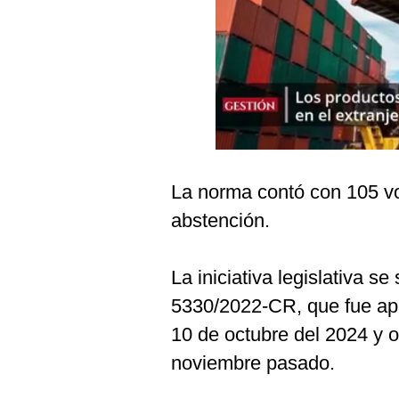
Podcast
Gestión TV
Videos
Fotogalerías
La norma contó con 105 vot
gestion.pe
abstención.
¿quiénes
Somos?
Términos
La iniciativa legislativa s
Y
Condiciones
5330/2022-CR, que fue apr
Política
10 de octubre del 2024 y o
De
Privacidad
noviembre pasado.
Politica