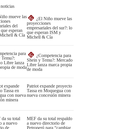
 noticias
G
¿El Niño mueve las
proyecciones
empresariales del sur?: lo
que esperan ISM y
Michell & Cía
G
¿Competencia para
Shein y Temu?: Mercado
Libre lanza marca propia
de moda
Patriot expande proyecto
Tassa en Moquegua con
nueva concesión minera
MEF da su total respaldo
a nuevo directorio de
Petroperú para “cambiar