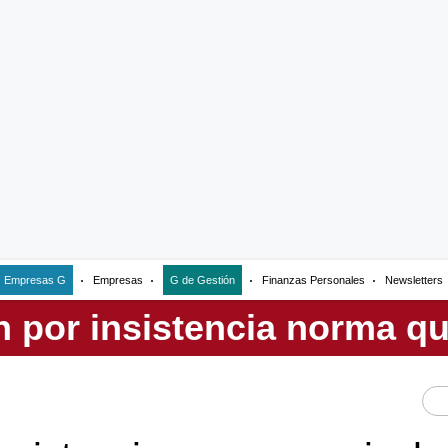
Empresas G
Empresas
G de Gestión
Finanzas Personales
Newsletters