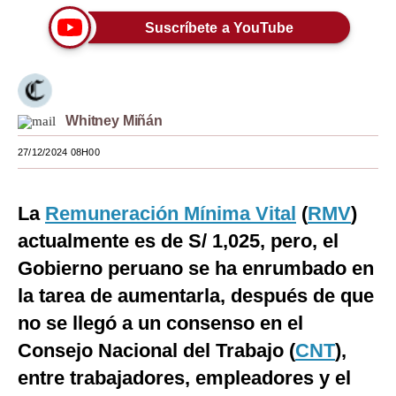
Moda
Suscríbete a YouTube
Estilos
Mundo
Whitney Miñán
EEUU
27/12/2024 08H00
México
España
La
Remuneración Mínima Vital
(
RMV
)
actualmente es de S/ 1,025, pero, el
Internacional
Gobierno peruano se ha enrumbado en
Tecnología
la tarea de aumentarla, después de que
Club del Suscriptor
no se llegó a un consenso en el
Mix
Consejo Nacional del Trabajo (
CNT
),
entre trabajadores, empleadores y el
G de Gestión