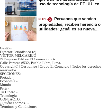
uso de tecnología de EE.UU. en
mercancías
Peruanos que venden
PLUS
G
propiedades, reciben herencia o
utilidades: ¿cuál es su nueva
inversión clave?
Gestión
Director Periodístico (e)
VÍCTOR MELGAREJO
© Empresa Editora El Comercio S.A.
Calle Paracas #532, Pueblo Libre, Lima.
Copyright© | Gestion.pe | Grupo El Comercio | Todos los derechos
reservados
SECCIONES:
Portada
-
Economía
-
Mundo
-
Perú
-
Tu Dinero
-
Tecnología
CONTACTO:
¿Quiénes somos?
-
Términos y Condiciones
-