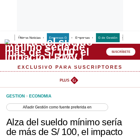
Últimas Noticias
Empresas G
Empresas
G de Gestión
Finanzas
Lo último
Peru Quiosco
SUSCRÍBETE
Portada
EXCLUSIVO PARA SUSCRIPTORES
Empresas
PLUS
G
Management & Empleo
GESTION
>
ECONOMIA
Economía
Añadir
Gestión
como fuente preferida en
Mercados
Alza del sueldo mínimo sería
Perú
de más de S/ 100, el impacto
Política