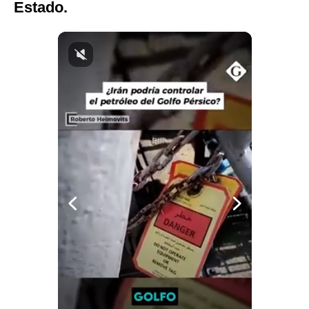
Estado.
Notas Contratadas
Podcast
Gestión TV
Videos
Fotogalerías
gestion.pe
¿quiénes
Somos?
Términos
Y
Condiciones
Política
De
Privacidad