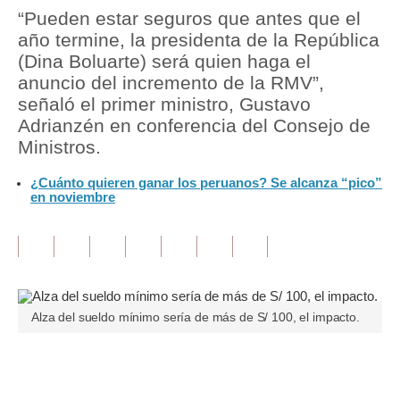
“Pueden estar seguros que antes que el
Tu Dinero
año termine, la presidenta de la República
(Dina Boluarte) será quien haga el
Finanzas Personales
anuncio del incremento de la RMV”,
señaló el primer ministro, Gustavo
Inmobiliarias
Adrianzén en conferencia del Consejo de
Plus G
Ministros.
Opinión
¿Cuánto quieren ganar los peruanos? Se alcanza “pico”
en noviembre
Editorial
Pregunta de hoy
Blogs
Alza del sueldo mínimo sería de más de S/ 100, el impacto.
Tendencias
Lujo
Únete a nuestro canal
Viajes