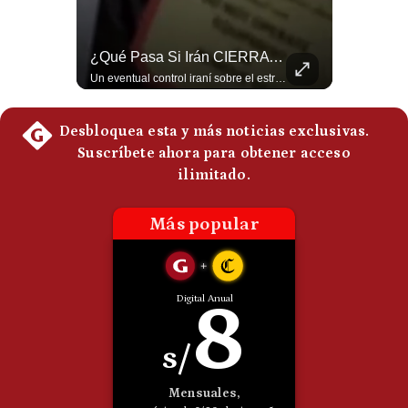
Politica
De
Cookies
¿Por Qué Irán Ya NO Le Teme A Donald Trump? | #radar24
¿Qué Pasa Si Irán CIERRA El Estrecho De Ormuz? | #radar24
Según el entrevistado, las repetidas amenazas de Donald Trump y sus posteriores retrocesos habrían reducido su credibilidad ante Irán. Los nuevos sectores radicales iraníes interpretarían esta conducta como una señal de debilidad y considerarían que resistir durante meses frente a Estados Unidos ya representa una victoria. #DonaldTrump #Irán #EstadosUnidos #Geopolitica #NoticiasInternacionales #Shorts #MedioOriente 👉 Suscríbete y activa la campana para no perderte nuestro análisis diario. 🌎 Síguenos en nuestras redes sociales: 📌 Web oficial: https://gestion.pe/mundo/ 📌 LinkedIn: http://bit.ly/3HYIET0 📌 X (Twitter): http://bit.ly/4noZtX9 📌 TikTok: http://bit.ly/4evB6TO
Un eventual control iraní sobre el estrecho de Ormuz cambiaría radicalmente el equilibrio de poder, así lo explicó el analista Roberto Heimovits. Además, explicó que países como Arabia Saudita, Qatar, Emiratos Árabes Unidos, Irak y Kuwait dependen de esa ruta para exportar petróleo, gas y fertilizantes. #Geopolitica #Irán #EstrechoDeOrmuz #Petroleo #NoticiasInternacionales #RobertoHeimovits #Shorts 👉 Suscríbete y activa la campana para no perderte nuestro análisis diario. 🌎 Síguenos en nuestras redes sociales: 📌 Web oficial: https://gestion.pe/mundo/ 📌 LinkedIn: http://bit.ly/3HYIET0 📌 X (Twitter): http://bit.ly/4noZtX9 📌 TikTok: http://bit.ly/4evB6TO
Preguntas
Frecuentes