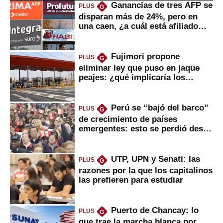
Ganancias de tres AFP se
PLUS
G
disparan más de 24%, pero en
una caen, ¿a cuál está afiliado
usted?
Fujimori propone
PLUS
G
eliminar ley que puso en jaque
peajes: ¿qué implicaría los
usuarios?
Perú se “bajó del barco”
PLUS
G
de crecimiento de países
emergentes: esto se perdió desde
2022
UTP, UPN y Senati: las
PLUS
G
razones por la que los capitalinos
las prefieren para estudiar
Puerto de Chancay: lo
PLUS
G
que trae la marcha blanca por