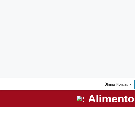
Lo último
Peru Quiosco
Portada
Empresas
Management & Empleo
Economía
Últimas Noticias
Mercados
Perú
Política
Tu Dinero