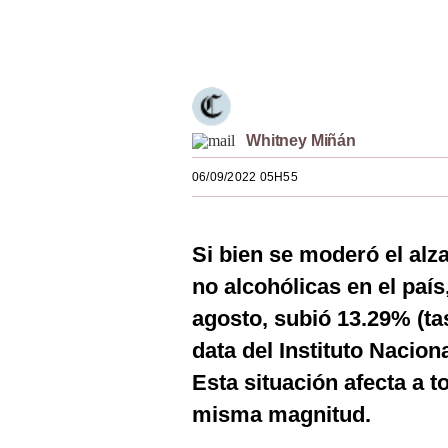
Estilos
Únete a nuestro canal
Mundo
EEUU
México
Whitney Miñán
06/09/2022 05H55
España
Internacional
Si bien se moderó el alz
Tecnología
no alcohólicas en el país
Club del Suscriptor
agosto, subió 13.29% (ta
Mix
data del Instituto Naciona
Esta situación afecta a 
G de Gestión
misma magnitud.
Notas Contratadas