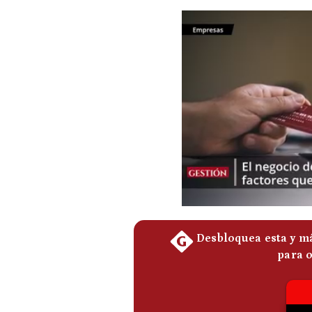
Podcast
Gestión TV
Videos
Fotogalerías
gestion.pe
¿quiénes
Somos?
Términos
Y
Condiciones
Política
De
Privacidad
Politica