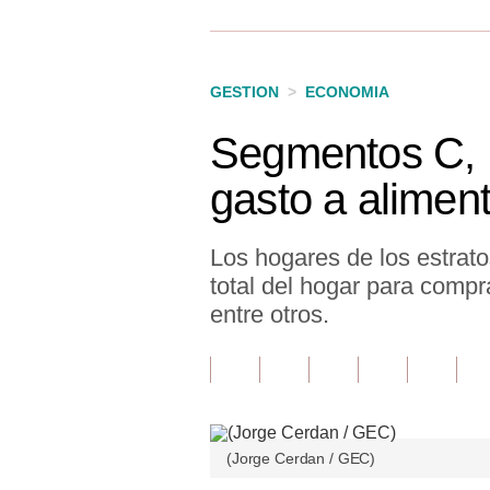
Finanzas Personales
Inmobiliarias
GESTION
>
ECONOMIA
Plus G
Segmentos C, 
Opinión
gasto a alimen
Editorial
Pregunta de hoy
Los hogares de los estrat
total del hogar para compr
Blogs
entre otros.
Tendencias
Lujo
Viajes
(Jorge Cerdan / GEC)
Moda