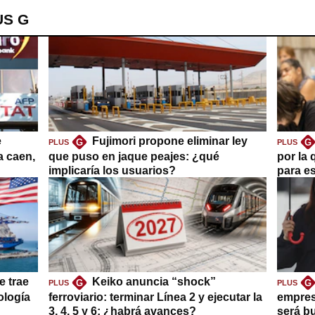
US G
e
Fujimori propone eliminar ley
G
G
PLUS
PLUS
a caen,
que puso en jaque peajes: ¿qué
por la 
implicaría los usuarios?
para es
e trae
Keiko anuncia “shock”
G
G
PLUS
PLUS
ología
ferroviario: terminar Línea 2 y ejecutar la
empres
3, 4, 5 y 6; ¿habrá avances?
será b