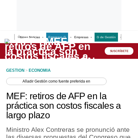
Últimas Noticias
Empresas G
Empresas
G de Gestión
Finanzas
Lo último
Peru Quiosco
SUSCRÍBETE
Portada
GESTION
>
ECONOMIA
Empresas
Añadir
Gestión
como fuente preferida en
Management & Empleo
MEF: retiros de AFP en la
Economía
práctica son costos fiscales a
largo plazo
Mercados
Perú
Ministro Alex Contreras se pronunció ante
las diversas propuestas del Congreso que
Política