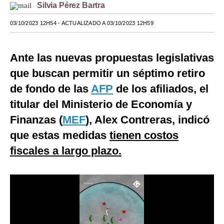
Silvia Pérez Bartra
Moda
03/10/2023 12H54
- ACTUALIZADO A 03/10/2023 12H59
Estilos
Mundo
Ante las nuevas propuestas legislativas
que buscan permitir un séptimo retiro
EEUU
de fondo de las
AFP
de los afiliados, el
México
titular del Ministerio de Economía y
España
Finanzas (
MEF
), Alex Contreras, indicó
que estas medidas
tienen costos
Internacional
fiscales a largo plazo.
Tecnología
Club del Suscriptor
Mix
G de Gestión