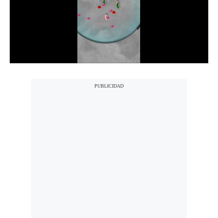
Notas Contratadas
Podcast
Gestión TV
Videos
Fotogalerías
gestion.pe
¿quiénes
Somos?
Términos
Y
Condiciones
Política
De
Privacidad