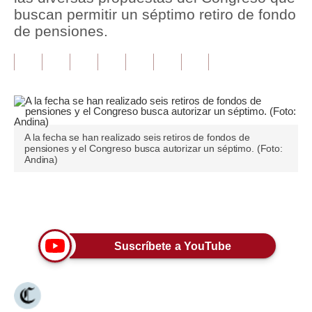
buscan permitir un séptimo retiro de fondo
Tu Dinero
de pensiones.
Finanzas Personales
Inmobiliarias
Plus G
Opinión
A la fecha se han realizado seis retiros de fondos de
pensiones y el Congreso busca autorizar un séptimo. (Foto:
Andina)
Editorial
Pregunta de hoy
Únete a nuestro canal
Blogs
Suscríbete a YouTube
Tendencias
Lujo
Viajes