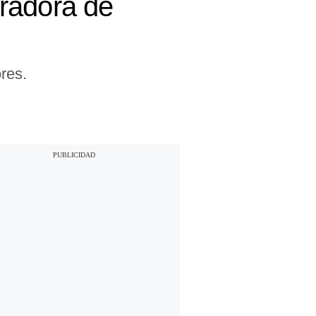
radora de
res.