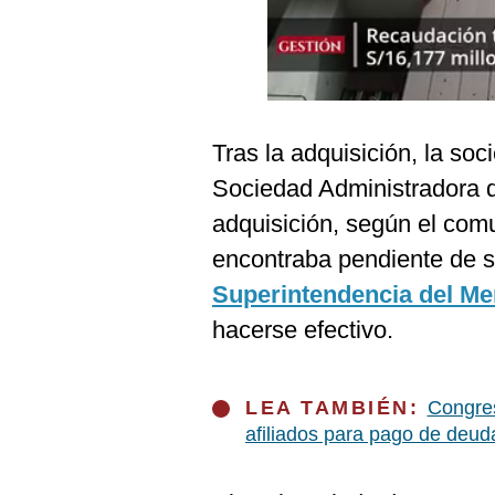
Podcast
Gestión TV
Videos
Fotogalerías
Tras la adquisición, la s
Sociedad Administradora 
adquisición, según el com
gestion.pe
encontraba pendiente de se
¿quiénes
Superintendencia del Me
Somos?
hacerse efectivo.
Términos
Y
Condiciones
LEA TAMBIÉN:
Congres
Política
De
afiliados para pago de deud
Privacidad
Politica