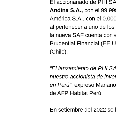
De
El accionariado de PHI S
Cookies
Andina S.A.,
con el 99.999
Preguntas
América S.A., con el 0.00
Frecuentes
al pertenecer a uno de los
la nueva SAF cuenta con e
Prudential Financial (EE.U
(Chile).
“El lanzamiento de PHI SA
nuestro accionista de inver
en Perú”
,
expresó Mariano 
de AFP Habitat Perú.
En setiembre del 2022 se h