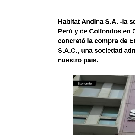
Estilos
Mundo
Habitat Andina S.A. -la 
Perú y de Colfondos en C
EEUU
concretó la compra de 
México
S.A.C., una sociedad ad
España
nuestro país.
Internacional
Tecnología
Club del Suscriptor
Mix
G de Gestión
Notas Contratadas