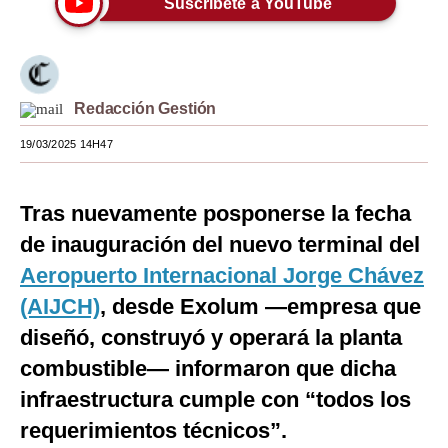
Suscríbete a YouTube
Moda
Estilos
Redacción Gestión
Mundo
19/03/2025 14H47
EEUU
México
Tras nuevamente posponerse la fecha
España
de inauguración del nuevo terminal del
Internacional
Aeropuerto Internacional Jorge Chávez
(AIJCH)
, desde Exolum —empresa que
Tecnología
diseñó, construyó y operará la planta
Club del Suscriptor
combustible— informaron que dicha
Mix
infraestructura cumple con “todos los
requerimientos técnicos”.
G de Gestión