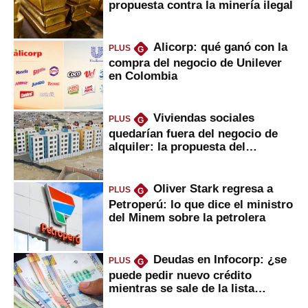
propuesta contra la minería ilegal
Alicorp: qué ganó con la
PLUS
G
compra del negocio de Unilever
en Colombia
Viviendas sociales
PLUS
G
quedarían fuera del negocio de
alquiler: la propuesta del
gobierno
Oliver Stark regresa a
PLUS
G
Petroperú: lo que dice el ministro
del Minem sobre la petrolera
Deudas en Infocorp: ¿se
PLUS
G
puede pedir nuevo crédito
mientras se sale de la lista
negra?