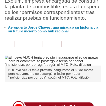
Exolum, empresa encargada de construir
la planta de combustible, está a la espera
Tu Dinero
de los “permisos correspondientes” tras
realizar pruebas de funcionamiento.
Finanzas Personales
Aeropuerto Jorge Chávez: una mirada a su historia y a
Inmobiliarias
su futuro incierto como hub regional
Plus G
Opinión
Editorial
Pregunta de hoy
El nuevo AIJCH tenía previsto inaugurarse el 30 de marzo
pero nuevamente se postergó la fecha por haber
Blogs
"ineficiencias por corregir", según el MTC. Foto: difusión
Tendencias
Únete a nuestro canal
Lujo
Viajes