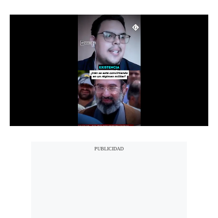
Notas Contratadas
Podcast
Gestión TV
Videos
Fotogalerías
gestion.pe
¿quiénes
Somos?
Términos
Y
Condiciones
Política
De
Privacidad