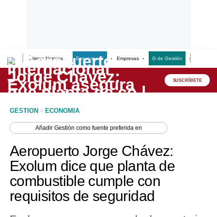
Últimas Noticias
Empresas G
Empresas
G de Gestión
Finanzas
Lo último
Peru Quiosco
SUSCRÍBETE
Portada
GESTION
>
ECONOMIA
Empresas
Añadir
Gestión
como fuente preferida en
Management & Empleo
Aeropuerto Jorge Chávez:
Economía
Exolum dice que planta de
combustible cumple con
Mercados
requisitos de seguridad
Perú
Política