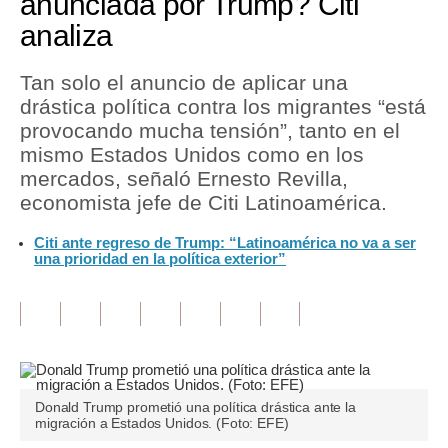
anunciada por Trump? Citi
analiza
Tu Dinero
Finanzas Personales
Tan solo el anuncio de aplicar una
drástica política contra los migrantes “está
Inmobiliarias
provocando mucha tensión”, tanto en el
mismo Estados Unidos como en los
Plus G
mercados, señaló Ernesto Revilla,
Opinión
economista jefe de Citi Latinoamérica.
Editorial
Citi ante regreso de Trump: “Latinoamérica no va a ser
una prioridad en la política exterior”
Pregunta de hoy
Blogs
Tendencias
Lujo
Donald Trump prometió una política drástica ante la
migración a Estados Unidos. (Foto: EFE)
Viajes