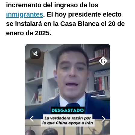
incremento del ingreso de los
Notas Contratadas
inmigrantes
. El hoy presidente electo
Podcast
se instalará en la Casa Blanca el 20 de
Gestión TV
enero de 2025.
Videos
Fotogalerías
gestion.pe
¿quiénes
Somos?
Términos
Y
Condiciones
Política
De
Privacidad