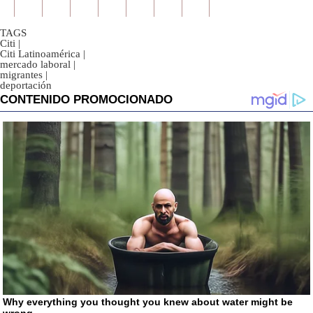
TAGS
Citi
|
Citi Latinoamérica
|
mercado laboral
|
migrantes
|
deportación