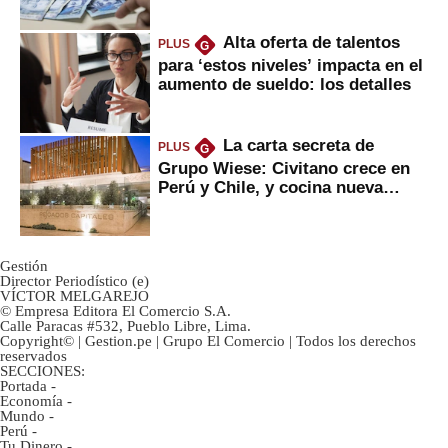
Alta oferta de talentos
PLUS
G
para ‘estos niveles’ impacta en el
aumento de sueldo: los detalles
La carta secreta de
PLUS
G
Grupo Wiese: Civitano crece en
Perú y Chile, y cocina nueva
marca
Gestión
Director Periodístico (e)
VÍCTOR MELGAREJO
© Empresa Editora El Comercio S.A.
Calle Paracas #532, Pueblo Libre, Lima.
Copyright© | Gestion.pe | Grupo El Comercio | Todos los derechos
reservados
SECCIONES:
Portada
-
Economía
-
Mundo
-
Perú
-
Tu Dinero
-