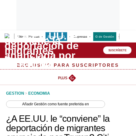
Últimas Noticias
Empresas G
Empresas
G de Gestión
Finanzas
Lo último
Peru Quiosco
SUSCRÍBETE
Portada
EXCLUSIVO PARA SUSCRIPTORES
Empresas
PLUS
G
Management & Empleo
GESTION
>
ECONOMIA
Economía
Añadir
Gestión
como fuente preferida en
Mercados
¿A EE.UU. le “conviene” la
Perú
deportación de migrantes
Política