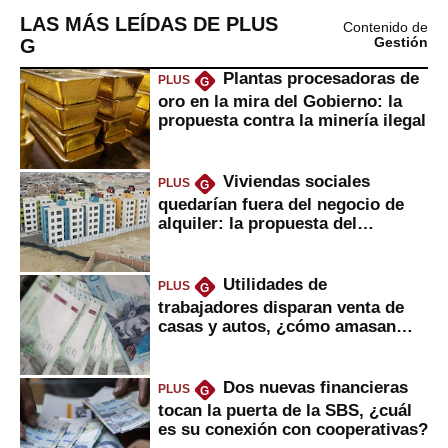
LAS MÁS LEÍDAS DE PLUS
Contenido de
G
Gestión
Plantas procesadoras de
PLUS
G
oro en la mira del Gobierno: la
propuesta contra la minería ilegal
Viviendas sociales
PLUS
G
quedarían fuera del negocio de
alquiler: la propuesta del
gobierno
Utilidades de
PLUS
G
trabajadores disparan venta de
casas y autos, ¿cómo amasan
tanta liquidez?
Dos nuevas financieras
PLUS
G
tocan la puerta de la SBS, ¿cuál
es su conexión con cooperativas?