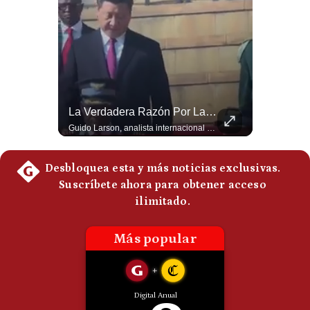
Politica
De
Cookies
Preguntas
Frecuentes
La Frontera Española Colapsa ¿Qué Está Pasando En Ceuta? | Gestión Mundo
La Verdadera Razón Por La Que China Apoya A Irán | Gestión Mundo
La madrugada del 30 de julio de 2026 marcó un antes y un después en el Estrecho de Gibraltar. En cuestión de horas, cerca de 72.000 migrantes marroquíes ingresaron al territorio español de Ceuta, desbordando por completo a una ciudad de apenas 85.000 habitantes. En este video, explicamos los detalles de la emergencia humana y las ramificaciones geopolíticas del conflicto: la trampa de los rumores en redes sociales, el rol de Marruecos, el acercamiento de España a Argelia y la respuesta de la Unión Europea ante las amenazas de suspensión del Tratado Schengen. #Ceuta #España #Marruecos #Geopolitica #PedroSanchez #NoticiasInternacionales #Schengen #Europa #CrisisMigratoria 👉 Suscríbete y activa la campana para no perderte nuestro análisis diario. 🌎 Síguenos en nuestras redes sociales: 📌 Web oficial: https://gestion.pe/mundo/ 📌 LinkedIn: http://bit.ly/3HYIET0 📌 X (Twitter): http://bit.ly/4noZtX9 📌 TikTok: http://bit.ly/4evB6TO
Guido Larson, analista internacional explica que la guerra no puede entenderse únicamente como un enfrentamiento entre Estados Unidos e Irán, sino también dentro de la competencia global entre Washington y Pekín. El analista sostiene que China mantiene su relación petrolera con Irán y que le interesa que Estados Unidos consuma recursos y pierda influencia. 🚀 ¿Quieres entender el mundo sin ruido? Únete a nuestra comunidad y forma parte del cambio. #GestiónNewsroomLive #NoticiasGlobales #AnálisisGeopolítico #EconomíaMundial #IA #Geopolítica #LatinosEnUSA #NoticiasEnEspañol 👉 Suscríbete y activa la campana para no perderte nuestro análisis diario. 🌎 Síguenos en nuestras redes sociales: 📌 Web oficial: https://gestion.pe/mundo/ 📌 LinkedIn: http://bit.ly/3HYIET0 📌 X (Twitter): http://bit.ly/4noZtX9 📌 TikTok: http://bit.ly/4evB6TO