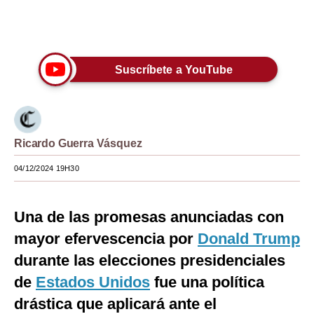
Moda
Únete a nuestro canal
Estilos
Suscríbete a YouTube
Mundo
EEUU
México
Ricardo Guerra Vásquez
España
04/12/2024 19H30
Internacional
Una de las promesas anunciadas con
Tecnología
mayor efervescencia por
Donald Trump
Club del Suscriptor
durante las elecciones presidenciales
Mix
de
Estados Unidos
fue una política
drástica que aplicará ante el
G de Gestión