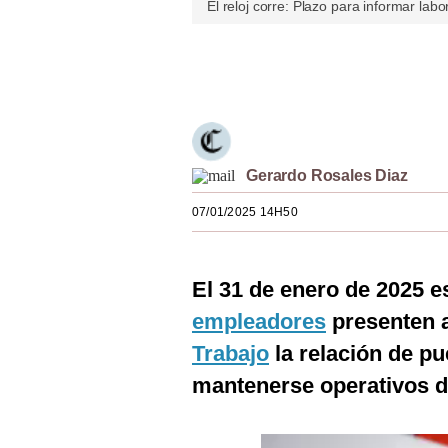
El reloj corre: Plazo para informar la
Estilos
Mundo
Únete a nuestro canal
EEUU
México
Gerardo Rosales Diaz
España
07/01/2025 14H50
Internacional
Tecnología
El 31 de enero de 2025 es
Club del Suscriptor
empleadores
presenten a
Mix
Trabajo
la relación de p
G de Gestión
mantenerse operativos d
Notas Contratadas