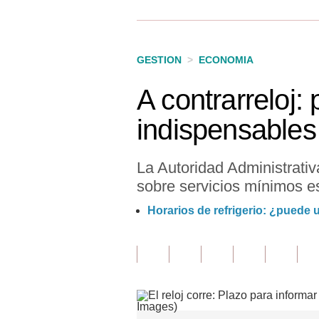
Finanzas Personales
Inmobiliarias
GESTION
>
ECONOMIA
Plus G
A contrarreloj:
Opinión
indispensables
Editorial
Pregunta de hoy
La Autoridad Administrati
sobre servicios mínimos e
Blogs
Horarios de refrigerio: ¿puede 
Tendencias
Lujo
Viajes
Moda