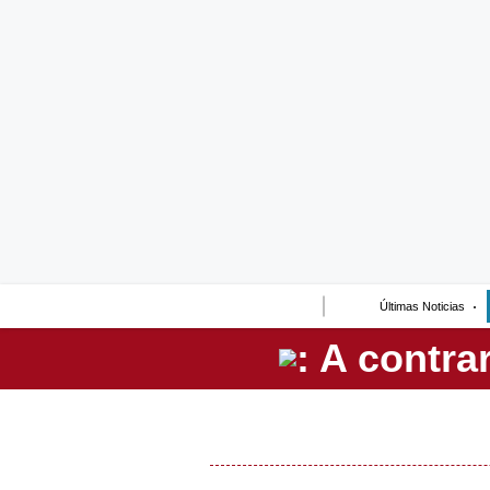
Lo último
Peru Quiosco
Portada
Empresas
Management & Empleo
Economía
Últimas Noticias
Mercados
Perú
Política
Tu Dinero