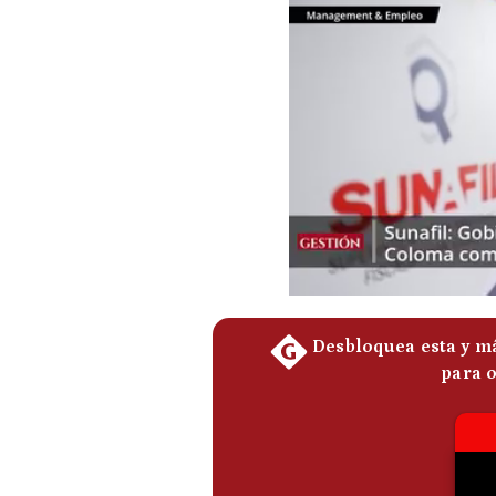
Podcast
Gestión TV
Videos
Fotogalerías
gestion.pe
¿quiénes
Somos?
Términos
Y
Condiciones
Política
De
Privacidad
Politica