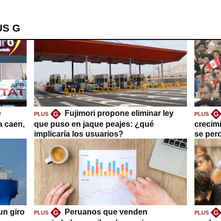
US G
e
Fujimori propone eliminar ley
G
G
PLUS
PLUS
a caen,
que puso en jaque peajes: ¿qué
crecim
implicaría los usuarios?
se per
un giro
Peruanos que venden
G
G
PLUS
PLUS