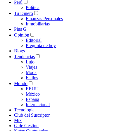
Perú
Política
Tu Dinero
Finanzas Personales
Inmobiliarias
Plus G
Opinión
Editorial
Pregunta de hoy
Blogs
Tendencias
Lujo
Viajes
Moda
Estilos
Mundo
EEUU
México
España
Internacional
Tecnología
Club del Suscriptor
Mix
G de Gestión
Notas Contratadas