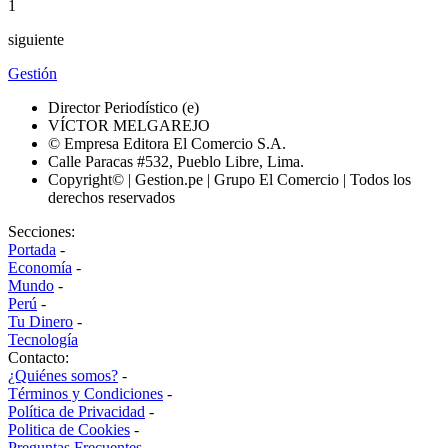
1
siguiente
Gestión
Director Periodístico (e)
VÍCTOR MELGAREJO
© Empresa Editora El Comercio S.A.
Calle Paracas #532, Pueblo Libre, Lima.
Copyright© | Gestion.pe | Grupo El Comercio | Todos los
derechos reservados
Secciones:
Portada
-
Economía
-
Mundo
-
Perú
-
Tu Dinero
-
Tecnología
Contacto:
¿Quiénes somos?
-
Términos y Condiciones
-
Política de Privacidad
-
Politica de Cookies
-
Preguntas Frecuentes