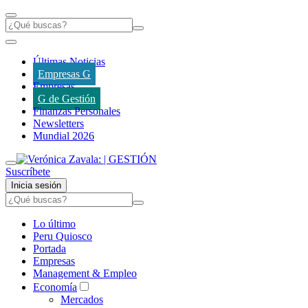
Últimas Noticias
Empresas G
Empresas
G de Gestión
Finanzas Personales
Newsletters
Mundial 2026
Suscríbete
Inicia sesión
Lo último
Peru Quiosco
Portada
Empresas
Management & Empleo
Economía
Mercados