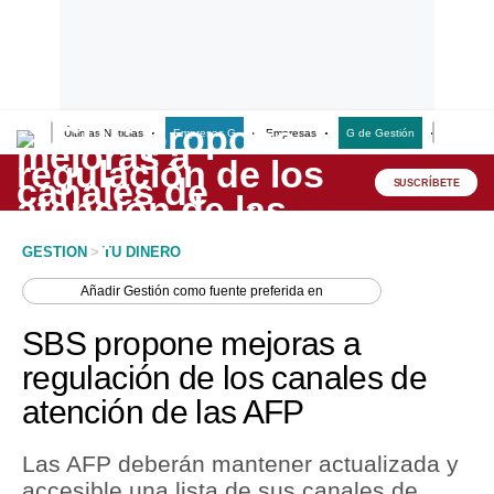
Últimas Noticias
Empresas G
Empresas
G de Gestión
Finanzas
Lo último
Peru Quiosco
SUSCRÍBETE
Portada
GESTION
>
TU DINERO
Empresas
Añadir
Gestión
como fuente preferida en
Management & Empleo
SBS propone mejoras a
Economía
regulación de los canales de
atención de las AFP
Mercados
Perú
Las AFP deberán mantener actualizada y
accesible una lista de sus canales de
Política