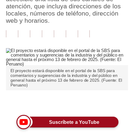
atención, que incluya direcciones de los
Tu Dinero
locales, números de teléfono, dirección
web y horarios.
Finanzas Personales
Inmobiliarias
Plus G
Opinión
El proyecto estará disponible en el portal de la SBS para
Editorial
comentarios y sugerencias de la industria y del público en
general hasta el próximo 13 de febrero de 2025. (Fuente: El
Pregunta de hoy
Peruano)
Blogs
Únete a nuestro canal
Tendencias
Lujo
Suscríbete a YouTube
Viajes