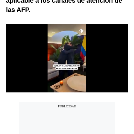
aplicable a los canales de atención de
Notas Contratadas
las AFP.
Podcast
Gestión TV
Videos
Fotogalerías
gestion.pe
¿quiénes
Somos?
Términos
Y
Condiciones
Política
De
Privacidad