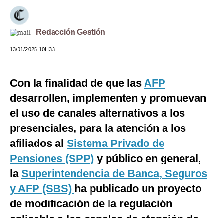
Moda
Redacción Gestión
Estilos
13/01/2025 10H33
Mundo
EEUU
Con la finalidad de que las
AFP
México
desarrollen, implementen y promuevan
el uso de canales alternativos a los
España
presenciales, para la atención a los
Internacional
afiliados al
Sistema Privado de
Tecnología
Pensiones (SPP)
y público en general,
Club del Suscriptor
la
Superintendencia de Banca, Seguros
y AFP (SBS)
ha publicado un proyecto
Mix
de modificación de la regulación
G de Gestión