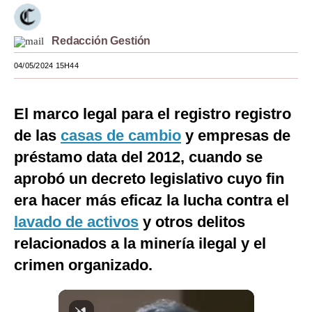
Moda
Redacción Gestión
Estilos
04/05/2024 15H44
Mundo
EEUU
El marco legal para el registro registro
México
de las
casas de cambio
y empresas de
préstamo data del 2012, cuando se
España
aprobó un decreto legislativo cuyo fin
Internacional
era hacer más eficaz la lucha contra el
Tecnología
lavado de activos
y otros delitos
relacionados a la minería ilegal y el
Club del Suscriptor
crimen organizado.
Mix
G de Gestión