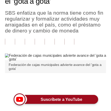
el ‘gota a gota’
Tu Dinero
SBS enfatiza que la norma tiene como fin
regularizar y formalizar actividades muy
Finanzas Personales
arraigadas en el país, como el préstamo
Inmobiliarias
de dinero y cambio de moneda
Plus G
Opinión
Editorial
Federación de cajas municipales advierte avance del 'gota a
gota'
Pregunta de hoy
Blogs
Únete a nuestro canal
Tendencias
Lujo
Suscríbete a YouTube
Viajes