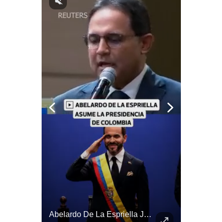
Notas Contratadas
Podcast
Gestión TV
Videos
Fotogalerías
gestion.pe
¿quiénes
Somos?
Términos
Y
Condiciones
Política
De
¿Irán Se Está Convirtiendo En Un Régimen Militar? | #radar24
Abelardo De La Espriella Juramenta Como Nuevo Presidente | Gestión Mundo
Privacidad