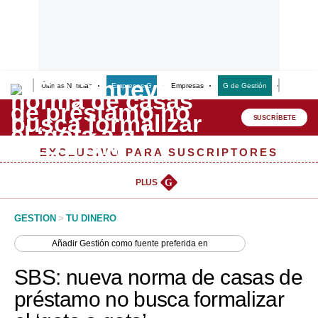
Últimas Noticias
Empresas G
Empresas
G de Gestión
Finanzas
Lo último
Peru Quiosco
SUSCRÍBETE
Portada
EXCLUSIVO PARA SUSCRIPTORES
Empresas
PLUS
G
Management & Empleo
GESTION
>
TU DINERO
Economía
Añadir
Gestión
como fuente preferida en
Mercados
SBS: nueva norma de casas de
Perú
préstamo no busca formalizar
Política