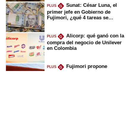
Sunat: César Luna, el
PLUS
G
primer jefe en Gobierno de
Fujimori, ¿qué 4 tareas se
marcan urgentes?
Alicorp: qué ganó con la
PLUS
G
compra del negocio de Unilever
en Colombia
Fujimori propone
PLUS
G
eliminar ley que puso en jaque
peajes: ¿qué cambios implicaría?
Oliver Stark regresa a
PLUS
G
Petroperú: lo que dice el ministro
del Minem sobre la petrolera
Viviendas sociales
PLUS
G