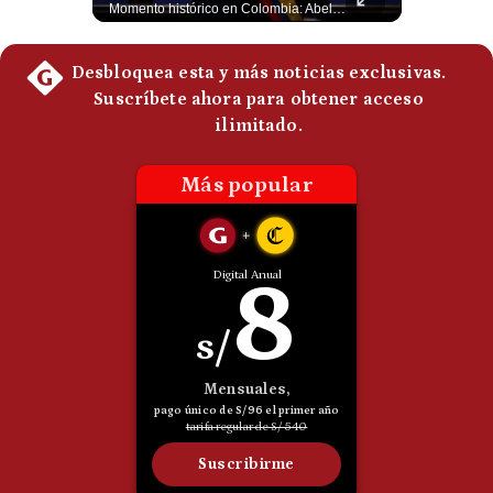
Esteban Silva, politólogo internacional, señala que algunos analistas consideran que la estructura religiosa iraní estaría sirviendo para sostener el poder de una cúpula militar. Explica que la Guardia Revolucionaria está aumentando su influencia sobre la seguridad, las decisiones estratégicas y hasta asuntos económicos como el estrecho de Ormuz. #Iran #GuardiaRevolucionaria #Geopolitica #NoticiasInternacionales #Shorts 👉 Suscríbete y activa la campana para no perderte nuestro análisis diario. 🌎 Síguenos en nuestras redes sociales: 📌 Web oficial: https://gestion.pe/mundo/ 📌 LinkedIn: http://bit.ly/3HYIET0 📌 X (Twitter): http://bit.ly/4noZtX9 📌 TikTok: http://bit.ly/4evB6TO
Momento histórico en Colombia: Abelardo de la Espriella prestó juramento y recibió la banda presidencial en la Arena USC de Cali, convirtiéndose oficialmente en el nuevo Presidente de la República para el periodo 2026-2030. Por primera vez en la historia reciente del país, la investidura presidencial se celebró fuera de Bogotá. ¿Qué opinas del inicio de este nuevo mandato constitucional? #DeLaEspriella #Colombia #PosesionPresidencial #Cali #Shorts 👉 Suscríbete y activa la campana para no perderte nuestro análisis diario. 🌎 Síguenos en nuestras redes sociales: 📌 Web oficial: https://gestion.pe/mundo/ 📌 LinkedIn: http://bit.ly/3HYIET0 📌 X (Twitter): http://bit.ly/4noZtX9 📌 TikTok: http://bit.ly/4evB6TO
Politica
De
Cookies
Preguntas
Frecuentes