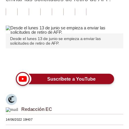
Tu Dinero
Finanzas Personales
Inmobiliarias
Desde el lunes 13 de junio se empieza a enviar las
solicitudes de retiro de AFP.
Plus G
Opinión
Únete a nuestro canal
Editorial
Suscríbete a YouTube
Pregunta de hoy
Blogs
Tendencias
Redacción EC
Lujo
14/06/2022 19H07
Viajes