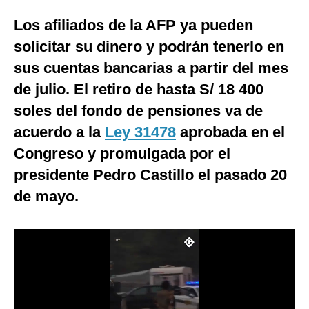
Moda
Los afiliados de la AFP ya pueden
solicitar su dinero y podrán tenerlo en
Estilos
sus cuentas bancarias a partir del mes
Mundo
de julio. El retiro de hasta S/ 18 400
EEUU
soles del fondo de pensiones va de
acuerdo a la
Ley 31478
aprobada en el
México
Congreso y promulgada por el
España
presidente Pedro Castillo el pasado 20
Internacional
de mayo.
Tecnología
Club del Suscriptor
Mix
G de Gestión