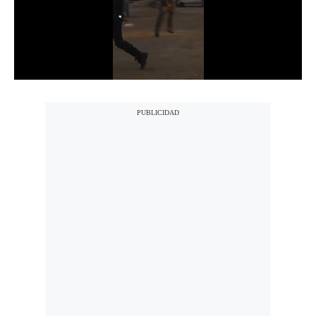
Notas Contratadas
Podcast
Gestión TV
Videos
Fotogalerías
gestion.pe
¿quiénes
Somos?
Términos
Y
Condiciones
Política
De
Privacidad