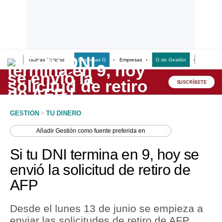
Últimas Noticias
Empresas G
Empresas
G de Gestión
Finanzas
Lo último
Peru Quiosco
SUSCRÍBETE
Portada
GESTION
>
TU DINERO
Empresas
Añadir
Gestión
como fuente preferida en
Management & Empleo
Si tu DNI termina en 9, hoy se
Economía
envió la solicitud de retiro de
AFP
Mercados
Perú
Desde el lunes 13 de junio se empieza a
enviar las solicitudes de retiro de AFP.
Política