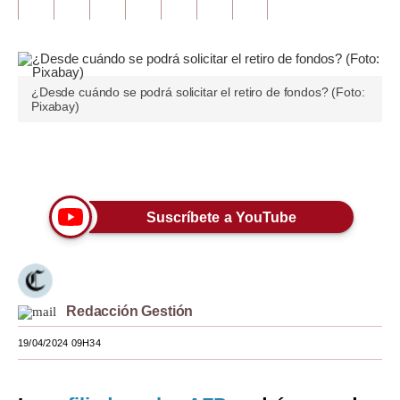
Tu Dinero
Finanzas Personales
¿Desde cuándo se podrá solicitar el retiro de fondos? (Foto:
Inmobiliarias
Pixabay)
Plus G
Únete a nuestro canal
Opinión
Editorial
Suscríbete a YouTube
Pregunta de hoy
Blogs
Redacción Gestión
Tendencias
19/04/2024 09H34
Lujo
Viajes