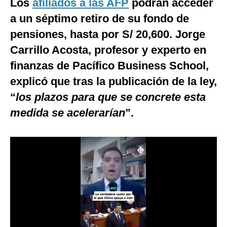
Los
afiliados a las AFP
podrán acceder
Moda
a un séptimo retiro de su fondo de
pensiones, hasta por S/ 20,600. Jorge
Estilos
Carrillo Acosta, profesor y experto en
Mundo
finanzas de Pacífico Business School,
EEUU
explicó que tras la publicación de la ley,
“
los plazos para que se concrete esta
México
medida se acelerarían
”.
España
Internacional
Tecnología
Club del Suscriptor
Mix
G de Gestión