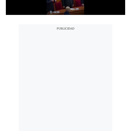
Notas Contratadas
Podcast
Gestión TV
Videos
Fotogalerías
gestion.pe
¿quiénes
Somos?
Términos
Y
Condiciones
Política
De
Privacidad