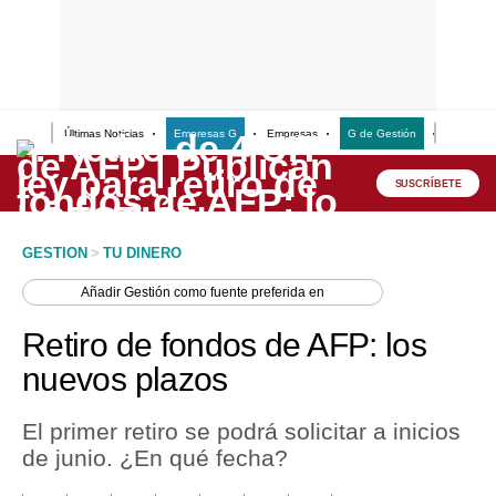
Últimas Noticias
Empresas G
Empresas
G de Gestión
Finanzas
Lo último
Peru Quiosco
SUSCRÍBETE
Portada
GESTION
>
TU DINERO
Empresas
Añadir
Gestión
como fuente preferida en
Management & Empleo
Retiro de fondos de AFP: los
Economía
nuevos plazos
Mercados
El primer retiro se podrá solicitar a inicios
Perú
de junio. ¿En qué fecha?
Política