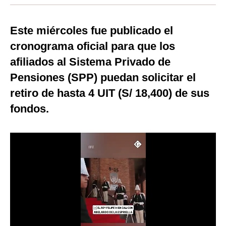
Moda
Este miércoles fue publicado el
Estilos
cronograma oficial para que los
Mundo
afiliados al Sistema Privado de
Pensiones (SPP) puedan solicitar el
EEUU
retiro de hasta 4 UIT (S/ 18,400) de sus
México
fondos.
España
Internacional
Tecnología
Club del Suscriptor
Mix
G de Gestión