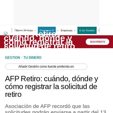
Últimas Noticias
Empresas G
Empresas
G de Gestión
Finanzas
Lo último
Peru Quiosco
SUSCRÍBETE
Portada
GESTION
>
TU DINERO
Empresas
Añadir
Gestión
como fuente preferida en
Management & Empleo
AFP Retiro: cuándo, dónde y
Economía
cómo registrar la solicitud de
retiro
Mercados
Perú
Asociación de AFP recordó que las
solicitudes podrán enviarse a partir del 13
Política