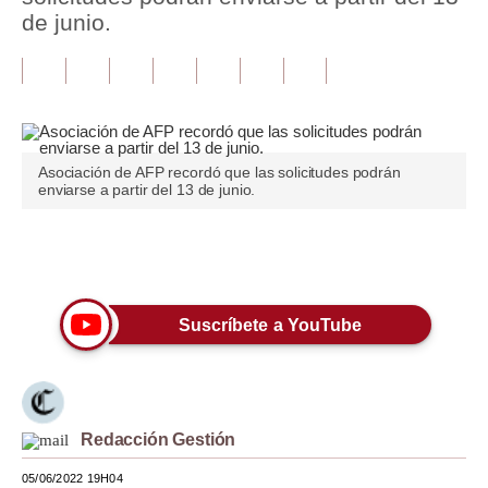
de junio.
Tu Dinero
Finanzas Personales
Inmobiliarias
Plus G
Asociación de AFP recordó que las solicitudes podrán
enviarse a partir del 13 de junio.
Opinión
Editorial
Únete a nuestro canal
Pregunta de hoy
Suscríbete a YouTube
Blogs
Tendencias
Lujo
Redacción Gestión
Viajes
05/06/2022 19H04