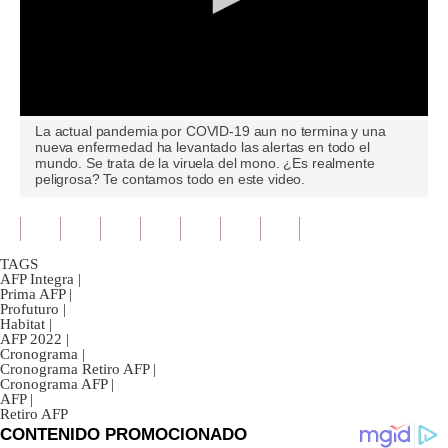
0
La actual pandemia por COVID-19 aun no termina y una
seconds
nueva enfermedad ha levantado las alertas en todo el
of
mundo. Se trata de la viruela del mono. ¿Es realmente
0
peligrosa? Te contamos todo en este video.
seconds
TAGS
AFP Integra
|
Prima AFP
|
Profuturo
|
Habitat
|
AFP 2022
|
Cronograma
|
Cronograma Retiro AFP
|
Cronograma AFP
|
AFP
|
Retiro AFP