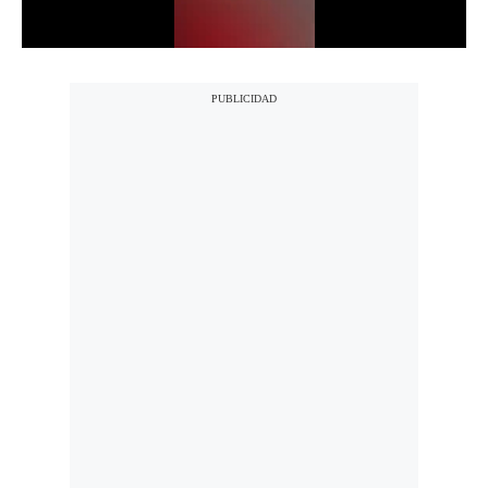
Notas Contratadas
Podcast
Gestión TV
Videos
Fotogalerías
gestion.pe
¿quiénes
Somos?
Términos
Y
Condiciones
Política
De
Privacidad