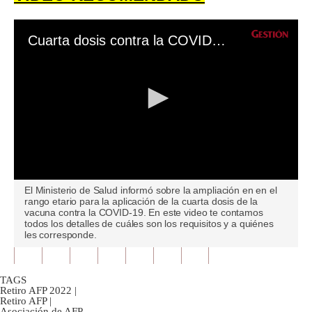
Cuarta dosis contra la COVID-19: ¿Cuáles son los requisitos y a quiénes les corresponde?
0
El Ministerio de Salud informó sobre la ampliación en en el
seconds
rango etario para la aplicación de la cuarta dosis de la
of
vacuna contra la COVID-19. En este video te contamos
0
todos los detalles de cuáles son los requisitos y a quiénes
seconds
les corresponde.
TAGS
Retiro AFP 2022
|
Retiro AFP
|
Asociación de AFP