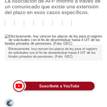
La Asociación de AFP informó a través de
un comunicado que existe una extensión
Tu Dinero
del plazo en esos casos específicos.
Finanzas Personales
Inmobiliarias
Plus G
Opinión
Efectivamente, hoy vencen los plazos de ley para el registro
de solicitudes con el fin de desembolsar hasta 4 UIT de los
fondos privados de pensiones. (Foto: GEC)
Editorial
Pregunta de hoy
Únete a nuestro canal
Blogs
Tendencias
Suscríbete a YouTube
Lujo
Viajes