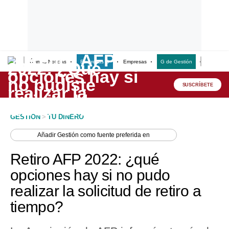
Últimas Noticias
Empresas G
Empresas
G de Gestión
Finanzas
Lo último
Peru Quiosco
SUSCRÍBETE
Portada
GESTION
>
TU DINERO
Empresas
Añadir
Gestión
como fuente preferida en
Management & Empleo
Retiro AFP 2022: ¿qué
Economía
opciones hay si no pudo
realizar la solicitud de retiro a
Mercados
tiempo?
Perú
Política