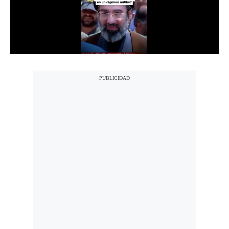
Notas Contratadas
Podcast
Gestión TV
Videos
Fotogalerías
gestion.pe
¿quiénes
Somos?
Términos
Y
Condiciones
Política
De
Privacidad