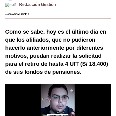
Redacción Gestión
Moda
12/09/2022 15H46
Estilos
Mundo
Como se sabe, hoy es el último día en
que los afiliados, que no pudieron
EEUU
hacerlo anteriormente por diferentes
México
motivos, puedan realizar la solicitud
España
para el retiro de hasta 4 UIT (S/ 18,400)
Internacional
de sus fondos de pensiones.
Tecnología
Club del Suscriptor
Mix
G de Gestión