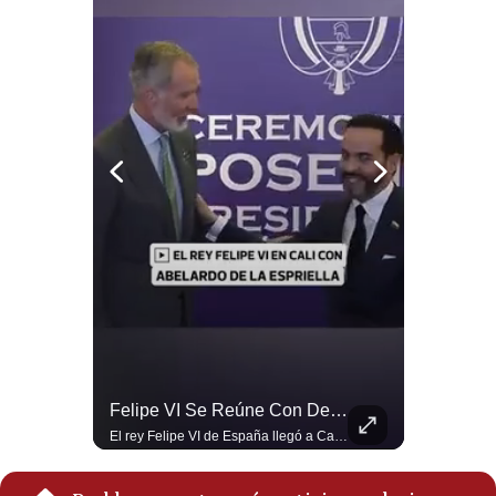
Notas Contratadas
Podcast
Gestión TV
Videos
Fotogalerías
gestion.pe
¿quiénes
Somos?
Términos
Y
Abelardo De La Espriella Se Reúne Con Javier Milei En Cali | Gestión Mundo
Felipe VI Se Reúne Con De La Espriella Antes De La Investidura | Gestión Mundo
Condiciones
El presidente electo de Colombia, Abelardo de la Espriella, sostuvo una reunión bilateral en Cali con el mandatario argentino Javier Milei. El encuentro se dio pocas horas antes de la ceremonia de investidura presidencial para el periodo 2026-2030, marcando el inicio de una nueva alianza estratégica regional. #DeLaEspriella #JavierMilei #Colombia #Argentina #PoliticaLatina #Shorts 👉 Suscríbete y activa la campana para no perderte nuestro análisis diario. 🌎 Síguenos en nuestras redes sociales: 📌 Web oficial: https://gestion.pe/mundo/ 📌 LinkedIn: http://bit.ly/3HYIET0 📌 X (Twitter): http://bit.ly/4noZtX9 📌 TikTok: http://bit.ly/4evB6TO
El rey Felipe VI de España llegó a Cali para reunirse con el presidente electo de Colombia, Abelardo de la Espriella, horas antes de su histórica investidura presidencial. Un encuentro clave que refuerza las relaciones diplomáticas y bilaterales entre ambas naciones antes de la ceremonia oficial. ¿Qué opinas sobre el papel diplomático de España en la política latinoamericana? #FelipeVI #DeLaEspriella #Colombia #Espana #PoliticaInternacional #Shorts 👉 Suscríbete y activa la campana para no perderte nuestro análisis diario. 🌎 Síguenos en nuestras redes sociales: 📌 Web oficial: https://gestion.pe/mundo/ 📌 LinkedIn: http://bit.ly/3HYIET0 📌 X (Twitter): http://bit.ly/4noZtX9 📌 TikTok: http://bit.ly/4evB6TO
Política
De
Privacidad