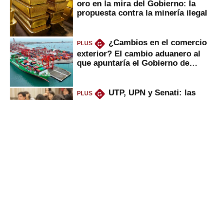
oro en la mira del Gobierno: la
propuesta contra la minería ilegal
¿Cambios en el comercio
PLUS
G
exterior? El cambio aduanero al
que apuntaría el Gobierno de
Fujimori
UTP, UPN y Senati: las
PLUS
G
razones por la que los capitalinos
las prefieren para estudiar
Sunat: César Luna, el
PLUS
G
primer jefe en Gobierno de
Fujimori, ¿qué 4 tareas se
marcan urgentes?
Alicorp: qué ganó con la
PLUS
G
compra del negocio de Unilever
en Colombia