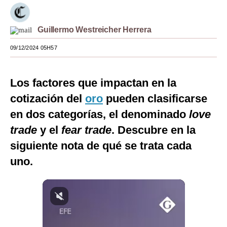
Moda
Guillermo Westreicher Herrera
Estilos
09/12/2024 05H57
Mundo
EEUU
Los factores que impactan en la
México
cotización del
oro
pueden clasificarse
en dos categorías, el denominado
love
España
trade
y el
fear trade
. Descubre en la
Internacional
siguiente nota de qué se trata cada
Tecnología
uno.
Club del Suscriptor
Mix
G de Gestión