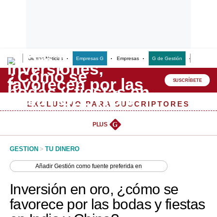
Últimas Noticias
Empresas G
Empresas
G de Gestión
Finanzas
Lo último
Peru Quiosco
SUSCRÍBETE
Portada
EXCLUSIVO PARA SUSCRIPTORES
Empresas
PLUS
G
Management & Empleo
GESTION
>
TU DINERO
Economía
Añadir
Gestión
como fuente preferida en
Mercados
Inversión en oro, ¿cómo se
Perú
favorece por las bodas y fiestas
Política