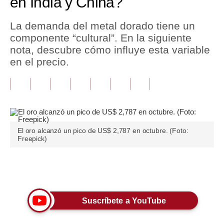
en India y China?
Tu Dinero
La demanda del metal dorado tiene un
componente “cultural”. En la siguiente
Finanzas Personales
nota, descubre cómo influye esta variable
Inmobiliarias
en el precio.
Plus G
Opinión
Editorial
El oro alcanzó un pico de US$ 2,787 en octubre. (Foto:
Freepick)
Pregunta de hoy
Blogs
Únete a nuestro canal
Tendencias
Lujo
Suscríbete a YouTube
Viajes