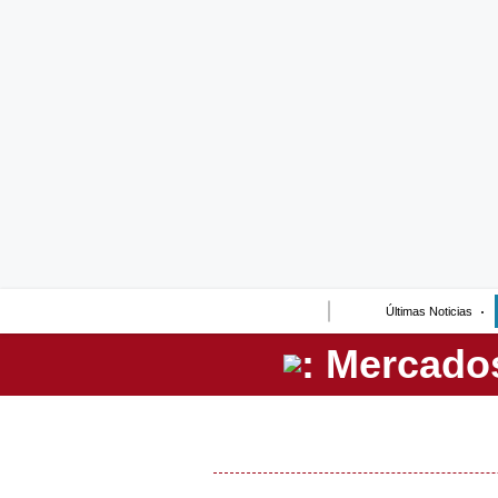
Lo último
Peru Quiosco
Portada
Empresas
Management & Empleo
Economía
Últimas Noticias
Mercados
Perú
Política
Tu Dinero