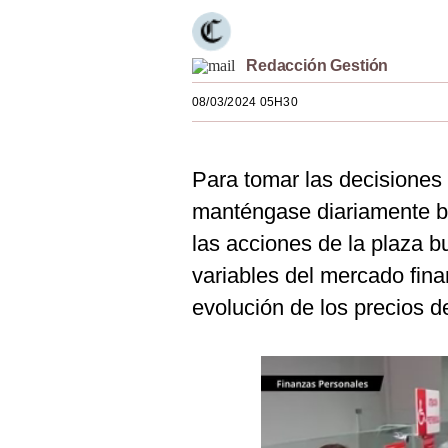
Estilos
Mundo
Redacción Gestión
EEUU
08/03/2024 05H30
México
Para tomar las decisiones
España
manténgase diariamente b
Internacional
las acciones de la plaza bu
Tecnología
variables del mercado fina
Club del Suscriptor
evolución de los precios d
Mix
G de Gestión
Notas Contratadas