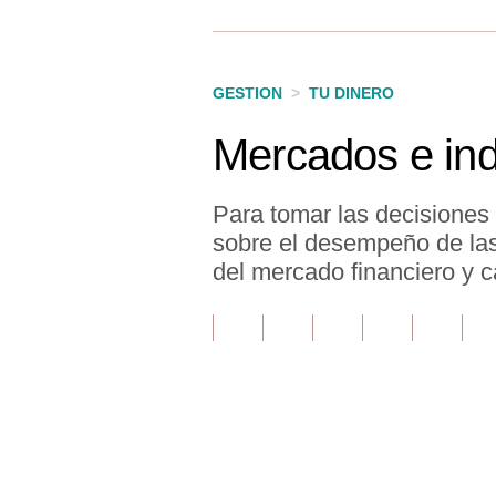
Finanzas Personales
Inmobiliarias
GESTION
>
TU DINERO
Plus G
Mercados e ind
Opinión
Editorial
Para tomar las decisiones
sobre el desempeño de las 
Pregunta de hoy
del mercado financiero y c
Blogs
Tendencias
Lujo
Viajes
Únete a nuestro canal
Moda