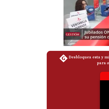
Podcast
Gestión TV
Videos
Fotogalerías
gestion.pe
¿quiénes
Somos?
Términos
Y
Condiciones
Política
De
Privacidad
Politica