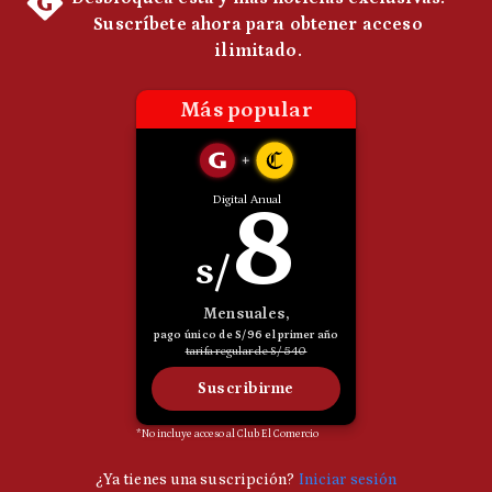
Notas Contratadas
Podcast
Gestión TV
Videos
Fotogalerías
gestion.pe
¿quiénes
Somos?
Términos
Y
Condiciones
Política
De
Privacidad