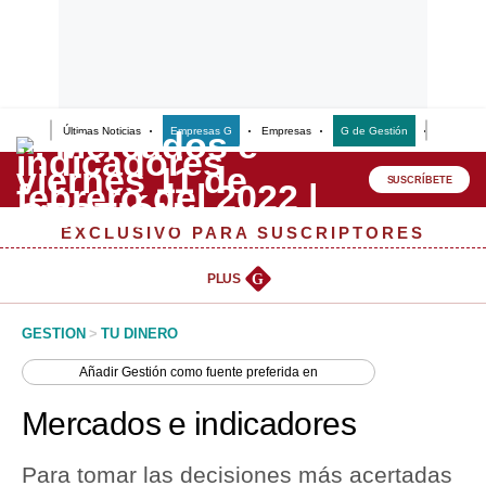
Últimas Noticias
Empresas G
Empresas
G de Gestión
Finanzas
Lo último
Peru Quiosco
SUSCRÍBETE
Portada
EXCLUSIVO PARA SUSCRIPTORES
Empresas
PLUS
G
Management & Empleo
GESTION
>
TU DINERO
Economía
Añadir
Gestión
como fuente preferida en
Mercados
Mercados e indicadores
Perú
Para tomar las decisiones más acertadas
Política