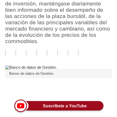
de inversión, manténgase diariamente
bien informado sobre el desempeño de
Tu Dinero
las acciones de la plaza bursátil, de la
Finanzas Personales
variación de las principales variables del
mercado financiero y cambiario, así como
Inmobiliarias
de la evolución de los precios de los
commodities.
Plus G
Opinión
Editorial
Pregunta de hoy
Banco de datos de Gestión.
Blogs
Únete a nuestro canal
Tendencias
Lujo
Suscríbete a YouTube
Viajes