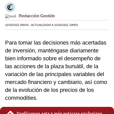
Moda
Redacción Gestión
Estilos
11/02/2022 05H30
- ACTUALIZADO A 11/02/2022 10H59
Mundo
EEUU
Para tomar las decisiones más acertadas
México
de inversión, manténgase diariamente
bien informado sobre el desempeño de
España
las acciones de la plaza bursátil, de la
Internacional
variación de las principales variables del
Tecnología
mercado financiero y cambiario, así como
de la evolución de los precios de los
Club del Suscriptor
commodities.
Mix
G de Gestión