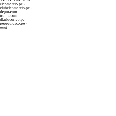
elcomercio.pe
-
clubelcomercio.pe
-
depor.com
-
trome.com
-
diariocorreo.pe
-
peruquiosco.pe
-
mag