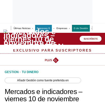
Últimas Noticias
Empresas G
Empresas
G de Gestión
Finanzas
Lo último
Peru Quiosco
SUSCRÍBETE
Portada
EXCLUSIVO PARA SUSCRIPTORES
Empresas
PLUS
G
Management & Empleo
GESTION
>
TU DINERO
Economía
Añadir
Gestión
como fuente preferida en
Mercados
Mercados e indicadores –
Perú
viernes 10 de noviembre
Política